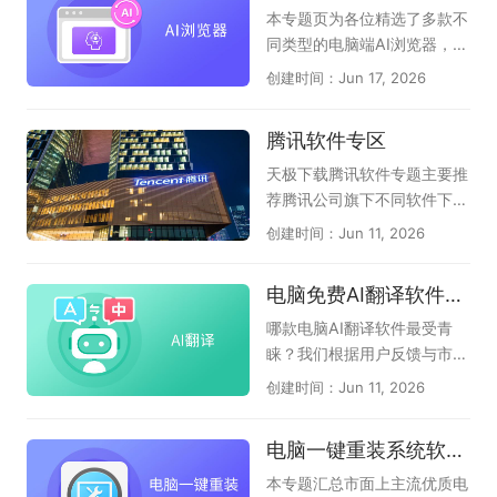
提供了一个无限广阔的创作天
自己的特点，也符合国人的使
本专题页为各位精选了多款不
地，是技术赋予人类的一份珍
用习惯。在这里，天极下载国
同类型的电脑端AI浏览器，它
贵礼物。CAD软件的使用已经
产浏览器大全专题推荐一系列
们分为：第1种：在原生浏览
创建时间：Jun 17, 2026
广泛应用于建筑、机械、电子
国产浏览器下载服务，其中收
器上内置强大的AI助手，能帮
和航天等行业，其应用范围非
录了AI桌面浏览器，夸克浏览
您自动总结网页、翻译；能图
腾讯软件专区
常广泛。对于从事设计工作的
器，豆包，360安全浏览器，
片识别、智能问答、创作等
人而言，熟练使用CAD软件至
2345加速浏览器等，总有一
（如QQ浏览器、猎豹浏览
天极下载腾讯软件专题主要推
关重要，可以提高工作效率，
款适合你！
器、联想浏览器）；第2种：
荐腾讯公司旗下不同软件下载
提高工作质量。以下是小编精
以AI驱动的浏览器，直接告诉
需求，大家可以根据自己需要
创建时间：Jun 11, 2026
选出的电脑专业CAD软件大
用户，我就是AI浏览器，支持
下载，它们是腾讯QQ、微
全，支持完美查看AutoCA
精准提炼页面摘要、智能问
信、企业微信、腾讯电脑管
电脑免费AI翻译软件盘点
D、BIM模型、天正建筑等各
答；辅助视频、音频、网页、
家、腾讯视频、腾讯会议、Q
版本二维和三维CAD图纸，希
文档阅读；和第1种区别差不
Q音乐、腾讯文档、QQ游戏
哪款电脑AI翻译软件最受青
望对各位有帮助！
多，只是重点突出了AI功能；
大厅、QQ浏览器、QQ输入
睐？我们根据用户反馈与市场
（如：AI桌面浏览器、360AI
法、FoxMail等多款软件，只
热度，整理了本年度备受关注
创建时间：Jun 11, 2026
浏览器、小白AI浏览器）；第
要你有需求，在这里都能找
的电脑免费AI翻译软件。汇集
3种：它是全能AI桌面助手，
到；腾讯软件涉及各行各业，
了众多主流与新兴的可靠工
电脑一键重装系统软件汇总
使用AI功能的时候，还支持输
有娱乐、有视频、有音乐、有
具，为您呈现当前电脑端AI翻
入网址访问页面，称的上隐形
办公、有管家、有浏览器等品
译领域的权威选择指南，助您
本专题汇总市面上主流优质电