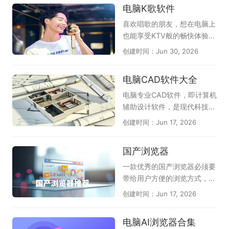
电脑K歌软件
核竞技还是轻松冒险，都能在
谷歌Chrome凭借沙盒隔离与
器都能以出色的性能，帮助用
这份推荐清单中找到心仪之
快速更新机制，提供稳定可靠
户更加便捷地完成各种互联网
喜欢唱歌的朋友，想在电脑上
选。（手游电脑版可结合模拟
的上网环境；Microsoft Edg
操作。通常地，极速浏览器具
也能享受KTV般的畅快体验，
器上手）
e的SmartScreen筛选器可防
备智能广告屏蔽功能，能够有
不妨试试这几款实用的电脑K
创建时间：Jun 30, 2026
范网络钓鱼。此外还有火狐、
效地过滤掉网页中繁琐的广告
歌软件。《全民K歌》是目前
2345加速浏览器等实用选
内容，为用户提供清爽的上网
人气较高的选择，曲库丰富、
电脑CAD软件大全
择。无论偏好国产还是国际品
环境；当然，在功能上，极速
伴奏质量好，支持录音修音和
牌，都能从中找到适合自己的
浏览器现在也支持用户自定义
社交互动；《i歌霸》界面简
电脑专业CAD软件，即计算机
安全浏览器。
插件，从而让浏览器用着更加
洁，点歌操作方便，家庭娱乐
辅助设计软件，是现代科技与
顺手。除此之外，极速浏览器
很合适；《Kanto Player》作
艺术结合的结晶。在建筑、工
创建时间：Jun 17, 2026
在安全性方面也是很不错的，
为专业的卡拉OK播放器，支
程、制造等领域，它如同一位
多重手段加密，避免上网信息
持多种音视频格式，播放流
得力的助手，为设计师们插上
国产浏览器
被泄露。所以，有需求的朋
畅，配合动态歌词显示，带来
了创意的翅膀。在这虚拟的画
友，快来天极下载极速浏览器
沉浸式K歌感受。此外，像
布上，设计师们可以自由地勾
一款优秀的国产浏览器必须要
专题下载吧！
《唱吧》《酷狗唱唱》《回
勒出宏伟的蓝图，探索无尽的
带给用户方便的浏览方式，舒
森》等应用也能通过电脑版或
可能性。CAD软件不仅提高了
适的上网体验以及其强大的自
创建时间：Jun 17, 2026
模拟器运行，满足你练歌、录
设计的效率，还确保了细节的
主研制内核技术。渲染引擎
歌、分享作品等不同需求，宅
精确与质量的卓越。它突破了
(内核)却是一款浏览器的灵
电脑AI浏览器合集
家也能尽情欢唱。
传统手工绘图的束缚，为用户
魂，目前一众国产浏览器均有