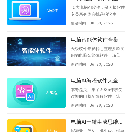
公软件都能像得力助手一样，
帮你快速理清思路并输出高质
10大电脑AI软件，是天极软件
量成果。它们将复杂的操作简
专员亲身体会挑选的软件，无
化为几句对话指令，大幅降低
论是AI问答、AI创作、AI答
创建时间：Jul 30, 2026
了专业技能的门槛，使职场人
题、一键PPT生成、AI阅读总
和创作者能够把更多精力聚焦
结等都能很好的伴随左右，提
电脑智能体软件合集
在创意与决策上，真正实现事
升我们的办公效率和学习拓
半功倍的智慧办公。本专题为
展，不懂就问AI，真正体会到
天极软件专员精心整理多款实
大家整理了一批实用的电脑AI
了AI与人协同的魅力。本专题
用的电脑智能体软件，涵盖Q
办公软件，如文档处理的WP
共收集了DClaw、TRAE Wor
Claw、AiPy爱派、WorkBud
创建时间：Jul 30, 2026
S AI、智能对话的豆包AI助
k、豆包、腾讯元宝、千问、
dy、MiniMax等主流AI智能
手、会议语音转文字的讯飞听
360AI办公、kimi等当下电脑
体工具，汇聚各类电脑端智能
电脑AI编程软件大全
见，以及扣子、博思AIPPT、
端较好用的AI软件，希望对大
体应用，助力办公、创作、高
360AI办公、Cherry Studio
家有帮助。如果您觉得好用的
效算力赋能电脑智能操作，一
本专题页汇集了2025年较受
等工具，帮助你找到适合自己
话，可以收藏本专题。如果在
站式了解热门电脑智能体工
欢迎的电脑AI编程软件，涉及
的智能办公搭档。
使用过程中有任何软件问题，
具。
CodeBuddy腾讯云代码助
创建时间：Jul 29, 2026
请联系软件客服反馈。（此专
手、Lingma IDE通义灵码、C
题会定期推荐好的AI软件，只
omate AI IDE文心快码、Tra
电脑AI一键生成思维导图软件大全
推荐10款。）
e、豆包AI编程、夸克AI编
程、Cursor、CodeGeeX插
探索新一代AI一键生成思维导