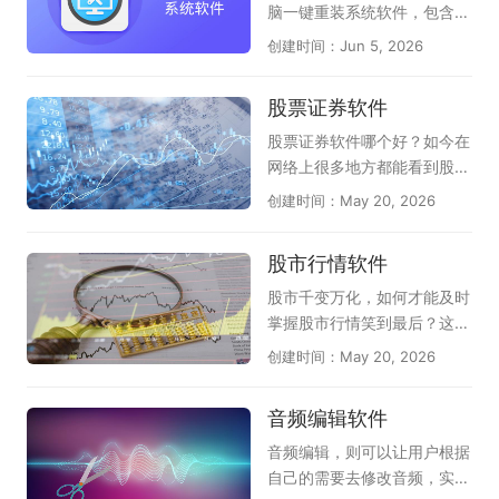
AI浏览器（如豆包、夸克、纳
类，应有尽有，可以满足不同
一目了然做出决策。本专题页
脑一键重装系统软件，包含云
米AI）；AI浏览器时代已来！
用户的下载和体验，感兴趣的
面全面收录了电脑端高效专业
净装机大师、小白一键重装系
创建时间：Jun 5, 2026
我们为您搜罗了多款最新、最
朋友千万不要错过，尽快下载
的AI翻译软件：包括老牌百度
统、系统之家装机大师、魔法
具革命性的免费AI原生浏览
体验一下吧！
AI翻译、网易有道AI翻译；还
猪系统重装大师、360系统重
股票证券软件
器。这些专为电脑端设计的浏
有值得信赖的新型AI翻译助
装大师、小鱼一键重装系统工
览器将AI深度融入每个操作，
手，它们是豆包、夸克、文小
具等多款实用工具，软件纯净
股票证券软件哪个好？如今在
能理解您的指令并自主完成任
言、腾讯元宝，内部都自带了
度高、适配性强，支持全自动
网络上很多地方都能看到股票
务，彻底改变您的上网方式。
AI翻译功能，无论您是办公、
智能装机、驱动适配、系统还
证券的话题，的确近几年股市
创建时间：May 20, 2026
如果你还没有使用，赶快在此
学习还是阅读外文文献，这里
原等功能，适配家用、办公各
行情非常特殊，随着疫情形势
下载使用吧。
都能帮助您快速找到心仪的AI
类电脑使用场景，为广大用户
和国际局势的发展，股票证券
股市行情软件
翻译软件，提升效率。
甄选靠谱的电脑重装系统工
的形势也在不断波动，随时掌
具。
握当前动向就非常重要了，但
股市千变万化，如何才能及时
对于种类繁多的股票证券软件
掌握股市行情笑到最后？这时
该如何选择呢？天极下载股票
候你需要一款非常好用的股票
创建时间：May 20, 2026
证券软件专题为大家推荐免费
软件，才能够及时准确观测出
好用的股票证券投资软件，提
股票的行情变化，天极下载股
音频编辑软件
供股票证券软件下载大全、股
市行情软件专题提供的股市行
票证券软件哪个好、股票证券
情软件，包括东方财富、同花
音频编辑，则可以让用户根据
软件有哪些、正规炒股工具下
顺、国信证券金太阳、广发证
自己的需要去修改音频，实现