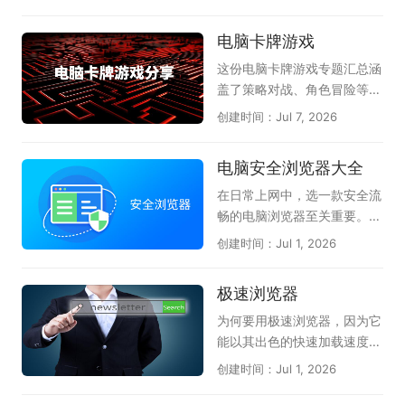
除残留文件和注册表，释放磁
虾管家，为本地电脑运行龙虾
子、逗游游戏宝库、快玩、多
盘空间。这几款火绒软件各司
提供安全保障，感兴趣的小伙
玩lol盒子、WeGame、360
电脑卡牌游戏
其职，从安全守护到软件管
伴赶紧下载体验吧。
游戏盒子、多玩我的世界盒子
理，形成了一套完整的电脑维
等等；游戏盒子可以理解为游
这份电脑卡牌游戏专题汇总涵
护方案。火绒安全软件还具备
戏工具或游戏助手，它可以将
盖了策略对战、角色冒险等多
弹窗拦截、漏洞修复等实用功
好玩的小游戏、页游、网游汇
种玩法，天极软件专员为卡牌
创建时间：Jul 7, 2026
能，全方位守护电脑安全。如
聚到一起，不用下载就能玩；
游戏爱好者精选了多款好玩的
果你追求无广告、无打扰的清
也可以为玩家提供游戏加速、
电脑卡牌游戏。请欣赏：《炉
电脑安全浏览器大全
爽系统体验，这套火绒软件大
游戏资讯、游戏补丁、查游戏
石传说》作为经典之作，策略
全便是非常理想的选择，强烈
数据等服务；给玩家最畅快的
深度强、竞技体系成熟；《月
在日常上网中，选一款安全流
推荐安装使用。
体验。在这里的游戏盒子软件
圆之夜》以Roguelike卡牌玩
畅的电脑浏览器至关重要。天
应有尽有，都能满足各位的需
法构建独特剧情冒险体验；
极这份合集整理了多款热门的
创建时间：Jul 1, 2026
求；感兴趣的朋友不要犹豫
《三国杀OL桌面版》将经典
电脑安全浏览器，帮你获得更
了，快来下载体验一下吧！
身份推理玩法搬上电脑大屏；
好的防护体验。360安全浏览
极速浏览器
《漫威终极逆转》还原漫威英
器拥有恶意网址拦截和安全沙
雄角色，玩法新颖节奏明快；
箱技术，能有效保护上网安
为何要用极速浏览器，因为它
《英雄杀(新)》融合历史人
全；搜狗浏览器以网页加速和
能以其出色的快速加载速度和
物，对战充满乐趣。此外还收
多重防护见长，双核引擎兼容
稳定性而闻名，为用户提供了
创建时间：Jul 1, 2026
录了《夜幕之下》《卡厄思梦
性强；QQ浏览器整合腾讯安
极致的上网体验。不论是浏览
境》等优质作品，无论偏好硬
全云库，实时识别欺诈网站；
网页还是观看视频，极速浏览