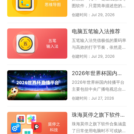
件等AI编程工具下载推荐。无
图软件，只需简单描述您的核
论您是初学者还是专业开发
心主题，AI便能即刻为您构建
创建时间：Jul 29, 2026
者，都可以尝试使用，提升你
逻辑严谨、层次分明的思维导
的工作效率，解决你的编程问
图，助您轻松应对会议纪要、
电脑五笔输入法推荐
题。
读书笔记、创意策划、项目规
划还是知识整理，即可智能生
五笔输入法凭借极低的重码率
成结构清晰的思维导图，帮您
与高效的打字节奏，依然是许
自动化梳理思路，大幅节省时
多文字工作者和专业人士的首
创建时间：Jul 29, 2026
间，让创意和逻辑完美结合。
选。它的核心优势在于见字拆
AI可一键生成思维导图和流程
码，能让你在不依赖拼音联想
2026年世界杯国内转播平台
图等多种图形，如甘特图、鱼
的情况下精准输出，减少选字
骨图、组织架构图、时间轴
打断思路的烦恼，尤其适合长
2026年世界杯国内转播平台
等，还可智能分析文档、图
篇写作和需要盲打的办公场
主要包括中央广播电视总台
片、网页、音频，生成脑图大
景。如今主流的电脑五笔输入
（央视）、中国移动咪咕以及
创建时间：Jul 27, 2026
纲，支持风格自动美化，让你
法在保留传统优势的同时，还
小红书。其中央视拥有总版权
轻松绘图。若想实现AI思维导
加入了智能造词、云词库同
（央视频、央视体育），咪咕
珠海莫停之旗下软件合集
图，提升工作和学习效率，请
步、五笔拼音混输等新功能，
和小红书获授新媒体转播权，
下载体验下，这是天极下载软
大大降低了新用户的学习门
上海五星体育和广东体育频道
珠海莫停之旗下软件合集涵盖
件专员精心为各位准备的，希
槛，也让老用户的重码体验更
获授电视转播权。我们不仅可
了日常使用电脑时不可或缺的