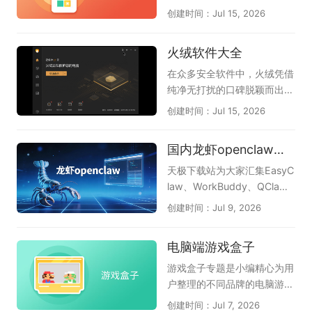
望您喜欢，他们是万兴脑图、
加顺畅。本专题为大家整理了
以观看实时进行的比赛，还可
几款高效工具，能一站式解决
创建时间：Jul 15, 2026
boardmix博思白板、Proces
几款口碑出色的电脑五笔输入
以回顾以往比赛中的精彩瞬
系统优化、文件管理与文档处
sOn、知犀思维导图、TreeMi
法，像兼容性强的搜狗五笔、
间，甚至可以了解未来几天的
理等常见需求。其中，Windo
火绒软件大全
nd树图。
清爽简洁的QQ五笔、大词库
赛程，让我们可以更好的观
ws优化大师帮助清理垃圾和
的万能五笔，以及微信输入
看、了解2026世界杯。
优化性能，让系统运行更流
在众多安全软件中，火绒凭借
法、百度五笔、极品五笔等实
畅；Win解压缩和Win看图王
纯净无打扰的口碑脱颖而出。
用选择，帮助你找到码字准确
让文件浏览和解压变得轻松便
这份火绒软件大全汇聚了火绒
创建时间：Jul 15, 2026
又顺手的那一款。
捷；PDF大师满足文档查看与
官方精心打造的几款实用工
格式转换的刚需；而驱动专家
具，帮助电脑保持安全与流
国内龙虾openclaw软件合集
和DLL系统修复工具则专门解
畅。《火绒安全软件》作为主
决硬件驱动与系统报错等棘手
力安全防护工具，以轻巧不卡
天极下载站为大家汇集EasyC
问题。这套工具合集以轻巧实
机、防御能力出色而备受好
law、WorkBuddy、QCla
用为特点，各组件紧密配合，
评，能有效拦截木马病毒和流
w、LobsterAI有道龙虾、36
创建时间：Jul 9, 2026
覆盖了从日常办公到系统维护
氓软件；《火绒应用商店》提
0安全龙虾、360龙虾卫士、
的多个场景。无需四处寻找零
供绿色纯净的软件下载服务，
OpenClaw本地部署助手等国
电脑端游戏盒子
散软件，莫停之这套合集就能
上架应用均经过严格检测，杜
内主流龙虾工具，为您提供全
帮助电脑保持稳定流畅的状
绝捆绑和恶意插件；《火绒强
面的OpenClaw软件选择参
游戏盒子专题是小编精心为用
态，是非常值得常备的电脑工
力卸载》则专为清理顽固软件
考，助力高效AI办公自动化。
户整理的不同品牌的电脑游戏
具箱。
设计，能够深度扫描并彻底删
特别是腾讯和360都已上线龙
盒子软件，它们是51游戏盒
创建时间：Jul 7, 2026