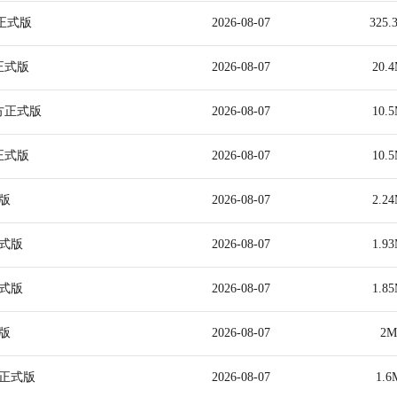
正式版
2026-08-07
325.
正式版
2026-08-07
20.
方正式版
2026-08-07
10.
正式版
2026-08-07
10.
版
2026-08-07
2.2
式版
2026-08-07
1.9
式版
2026-08-07
1.8
版
2026-08-07
2M
正式版
2026-08-07
1.6