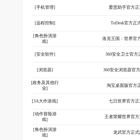
[
手机管理
]
爱思助手官方正
[
远程控制
]
ToDesk官方正
[
角色扮演游
洛克王国：世界官
戏
]
[
安全软件
]
360安全卫士官方
[
浏览器
]
360安全浏览器官
[
政务及其他行
淘宝桌面版官方
业
]
[
3A大作游戏
]
七日世界官方正
[
动作冒险游
王者荣耀世界官方
戏
]
[
角色扮演游
龙武官方正式
戏
]