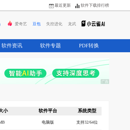
最近更新
软件下载排行榜
爱奇艺
豆包
失控进化
龙武
软件资讯
软件专题
PDF转换
大小
软件平台
系统类型
MB
电脑版
支持32/64位