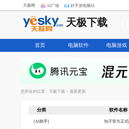
天极网
AI广场
好手游电脑玩
天极下载
首页
电脑软件
电脑游戏
您所在的位置：
天极下载
> 最新更新
分类
软件名称
[
AI助手
]
扣子官方正式