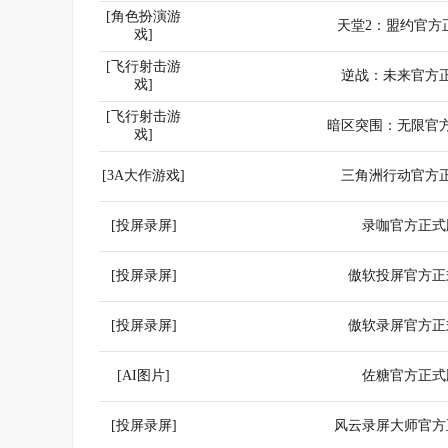
[
角色扮演游
天堂2：盟约官方
戏
]
[
飞行射击游
逆战：未来官方
戏
]
[
飞行射击游
暗区突围：无限官
戏
]
[
3A大作游戏
]
三角洲行动官方
[
投屏录屏
]
录咖官方正式
[
投屏录屏
]
傲软投屏官方正
[
投屏录屏
]
傲软录屏官方正
[
AI图片
]
佐糖官方正式
[
投屏录屏
]
风云录屏大师官方