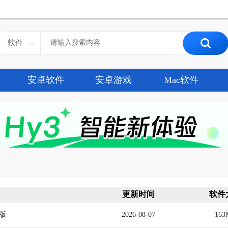
软件
安卓软件
安卓游戏
Mac软件
更新时间
软件
版
2026-08-07
163