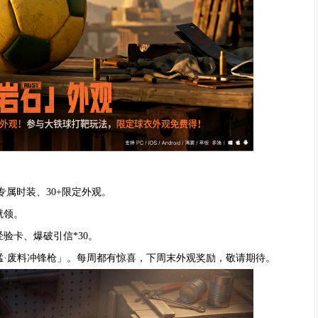
专属时装、30+限定外观。
就领。
验卡、爆破引信*30。
桀猛·废料冲锋枪」。每周都有惊喜，下周末外观奖励，敬请期待。