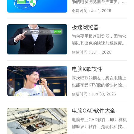
体验。在这里的游戏盒子软件
圆之夜》以Roguelike卡牌玩
畅的电脑浏览器至关重要。天
应有尽有，都能满足各位的需
法构建独特剧情冒险体验；
极这份合集整理了多款热门的
创建时间：Jul 1, 2026
求；感兴趣的朋友不要犹豫
《三国杀OL桌面版》将经典
电脑安全浏览器，帮你获得更
了，快来下载体验一下吧！
身份推理玩法搬上电脑大屏；
好的防护体验。360安全浏览
极速浏览器
《漫威终极逆转》还原漫威英
器拥有恶意网址拦截和安全沙
雄角色，玩法新颖节奏明快；
箱技术，能有效保护上网安
为何要用极速浏览器，因为它
《英雄杀(新)》融合历史人
全；搜狗浏览器以网页加速和
能以其出色的快速加载速度和
物，对战充满乐趣。此外还收
多重防护见长，双核引擎兼容
稳定性而闻名，为用户提供了
创建时间：Jul 1, 2026
录了《夜幕之下》《卡厄思梦
性强；QQ浏览器整合腾讯安
极致的上网体验。不论是浏览
境》等优质作品，无论偏好硬
全云库，实时识别欺诈网站；
网页还是观看视频，极速浏览
电脑K歌软件
核竞技还是轻松冒险，都能在
谷歌Chrome凭借沙盒隔离与
器都能以出色的性能，帮助用
这份推荐清单中找到心仪之
快速更新机制，提供稳定可靠
户更加便捷地完成各种互联网
喜欢唱歌的朋友，想在电脑上
选。（手游电脑版可结合模拟
的上网环境；Microsoft Edg
操作。通常地，极速浏览器具
也能享受KTV般的畅快体验，
器上手）
e的SmartScreen筛选器可防
备智能广告屏蔽功能，能够有
不妨试试这几款实用的电脑K
创建时间：Jun 30, 2026
范网络钓鱼。此外还有火狐、
效地过滤掉网页中繁琐的广告
歌软件。《全民K歌》是目前
2345加速浏览器等实用选
内容，为用户提供清爽的上网
人气较高的选择，曲库丰富、
电脑CAD软件大全
择。无论偏好国产还是国际品
环境；当然，在功能上，极速
伴奏质量好，支持录音修音和
牌，都能从中找到适合自己的
浏览器现在也支持用户自定义
社交互动；《i歌霸》界面简
电脑专业CAD软件，即计算机
安全浏览器。
插件，从而让浏览器用着更加
洁，点歌操作方便，家庭娱乐
辅助设计软件，是现代科技与
顺手。除此之外，极速浏览器
很合适；《Kanto Player》作
艺术结合的结晶。在建筑、工