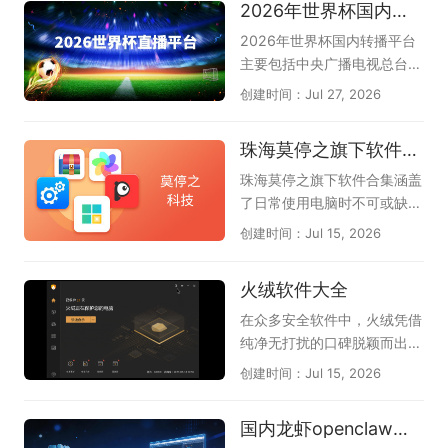
2026年世界杯国内转播平台
图等多种图形，如甘特图、鱼
的情况下精准输出，减少选字
骨图、组织架构图、时间轴
打断思路的烦恼，尤其适合长
2026年世界杯国内转播平台
等，还可智能分析文档、图
篇写作和需要盲打的办公场
主要包括中央广播电视总台
片、网页、音频，生成脑图大
景。如今主流的电脑五笔输入
（央视）、中国移动咪咕以及
创建时间：Jul 27, 2026
纲，支持风格自动美化，让你
法在保留传统优势的同时，还
小红书。其中央视拥有总版权
轻松绘图。若想实现AI思维导
加入了智能造词、云词库同
（央视频、央视体育），咪咕
珠海莫停之旗下软件合集
图，提升工作和学习效率，请
步、五笔拼音混输等新功能，
和小红书获授新媒体转播权，
下载体验下，这是天极下载软
大大降低了新用户的学习门
上海五星体育和广东体育频道
珠海莫停之旗下软件合集涵盖
件专员精心为各位准备的，希
槛，也让老用户的重码体验更
获授电视转播权。我们不仅可
了日常使用电脑时不可或缺的
望您喜欢，他们是万兴脑图、
加顺畅。本专题为大家整理了
以观看实时进行的比赛，还可
几款高效工具，能一站式解决
创建时间：Jul 15, 2026
boardmix博思白板、Proces
几款口碑出色的电脑五笔输入
以回顾以往比赛中的精彩瞬
系统优化、文件管理与文档处
sOn、知犀思维导图、TreeMi
法，像兼容性强的搜狗五笔、
间，甚至可以了解未来几天的
理等常见需求。其中，Windo
火绒软件大全
nd树图。
清爽简洁的QQ五笔、大词库
赛程，让我们可以更好的观
ws优化大师帮助清理垃圾和
的万能五笔，以及微信输入
看、了解2026世界杯。
优化性能，让系统运行更流
在众多安全软件中，火绒凭借
法、百度五笔、极品五笔等实
畅；Win解压缩和Win看图王
纯净无打扰的口碑脱颖而出。
用选择，帮助你找到码字准确
让文件浏览和解压变得轻松便
这份火绒软件大全汇聚了火绒
创建时间：Jul 15, 2026
又顺手的那一款。
捷；PDF大师满足文档查看与
官方精心打造的几款实用工
格式转换的刚需；而驱动专家
具，帮助电脑保持安全与流
国内龙虾openclaw软件合集
和DLL系统修复工具则专门解
畅。《火绒安全软件》作为主