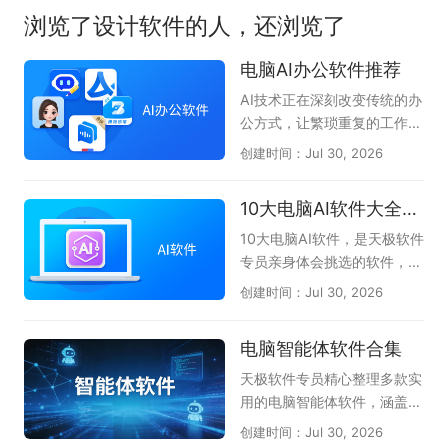
浏览了设计软件的人，还浏览了
电脑AI办公软件推荐
AI技术正在深刻改变传统的办
公方式，让繁琐重复的工作变
得高效又轻松。无论是文案撰
创建时间：Jul 30, 2026
写、数据分析、PPT制作，还
是会议记录与代码编写，AI办
10大电脑AI软件大全-办公学习必备
公软件都能像得力助手一样，
帮你快速理清思路并输出高质
10大电脑AI软件，是天极软件
量成果。它们将复杂的操作简
专员亲身体会挑选的软件，无
化为几句对话指令，大幅降低
论是AI问答、AI创作、AI答
创建时间：Jul 30, 2026
了专业技能的门槛，使职场人
题、一键PPT生成、AI阅读总
和创作者能够把更多精力聚焦
结等都能很好的伴随左右，提
电脑智能体软件合集
在创意与决策上，真正实现事
升我们的办公效率和学习拓
半功倍的智慧办公。本专题为
展，不懂就问AI，真正体会到
天极软件专员精心整理多款实
大家整理了一批实用的电脑AI
了AI与人协同的魅力。本专题
用的电脑智能体软件，涵盖Q
办公软件，如文档处理的WP
共收集了DClaw、TRAE Wor
Claw、AiPy爱派、WorkBud
创建时间：Jul 30, 2026
S AI、智能对话的豆包AI助
k、豆包、腾讯元宝、千问、
dy、MiniMax等主流AI智能