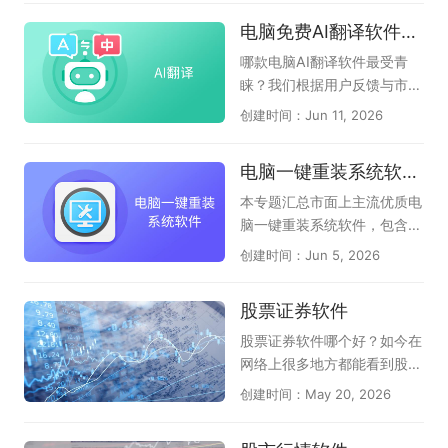
全，支持完美查看AutoCA
精准提炼页面摘要、智能问
信、企业微信、腾讯电脑管
电脑免费AI翻译软件盘点
D、BIM模型、天正建筑等各
答；辅助视频、音频、网页、
家、腾讯视频、腾讯会议、Q
版本二维和三维CAD图纸，希
文档阅读；和第1种区别差不
Q音乐、腾讯文档、QQ游戏
哪款电脑AI翻译软件最受青
望对各位有帮助！
多，只是重点突出了AI功能；
大厅、QQ浏览器、QQ输入
睐？我们根据用户反馈与市场
（如：AI桌面浏览器、360AI
法、FoxMail等多款软件，只
热度，整理了本年度备受关注
创建时间：Jun 11, 2026
浏览器、小白AI浏览器）；第
要你有需求，在这里都能找
的电脑免费AI翻译软件。汇集
3种：它是全能AI桌面助手，
到；腾讯软件涉及各行各业，
了众多主流与新兴的可靠工
电脑一键重装系统软件汇总
使用AI功能的时候，还支持输
有娱乐、有视频、有音乐、有
具，为您呈现当前电脑端AI翻
入网址访问页面，称的上隐形
办公、有管家、有浏览器等品
译领域的权威选择指南，助您
本专题汇总市面上主流优质电
AI浏览器（如豆包、夸克、纳
类，应有尽有，可以满足不同
一目了然做出决策。本专题页
脑一键重装系统软件，包含云
米AI）；AI浏览器时代已来！
用户的下载和体验，感兴趣的
面全面收录了电脑端高效专业
净装机大师、小白一键重装系
创建时间：Jun 5, 2026
我们为您搜罗了多款最新、最
朋友千万不要错过，尽快下载
的AI翻译软件：包括老牌百度
统、系统之家装机大师、魔法
具革命性的免费AI原生浏览
体验一下吧！
AI翻译、网易有道AI翻译；还
猪系统重装大师、360系统重
股票证券软件
器。这些专为电脑端设计的浏
有值得信赖的新型AI翻译助
装大师、小鱼一键重装系统工
览器将AI深度融入每个操作，
手，它们是豆包、夸克、文小
具等多款实用工具，软件纯净
股票证券软件哪个好？如今在
能理解您的指令并自主完成任
言、腾讯元宝，内部都自带了
度高、适配性强，支持全自动
网络上很多地方都能看到股票
务，彻底改变您的上网方式。
AI翻译功能，无论您是办公、
智能装机、驱动适配、系统还
证券的话题，的确近几年股市
创建时间：May 20, 2026
如果你还没有使用，赶快在此
学习还是阅读外文文献，这里
原等功能，适配家用、办公各
行情非常特殊，随着疫情形势
下载使用吧。
都能帮助您快速找到心仪的AI
类电脑使用场景，为广大用户
和国际局势的发展，股票证券