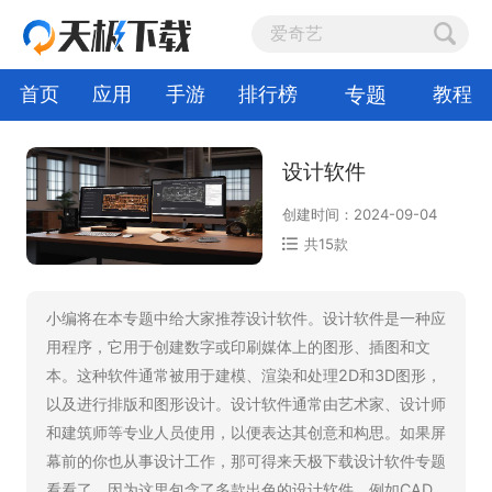
专题
首页
应用
手游
排行榜
教程
设计软件
创建时间：2024-09-04
共15款
小编将在本专题中给大家推荐设计软件。设计软件是一种应
用程序，它用于创建数字或印刷媒体上的图形、插图和文
本。这种软件通常被用于建模、渲染和处理2D和3D图形，
以及进行排版和图形设计。设计软件通常由艺术家、设计师
和建筑师等专业人员使用，以便表达其创意和构思。如果屏
幕前的你也从事设计工作，那可得来天极下载设计软件专题
看看了，因为这里包含了多款出色的设计软件，例如CAD