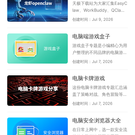
决硬件驱动与系统报错等棘手
力安全防护工具，以轻巧不卡
天极下载站为大家汇集EasyC
问题。这套工具合集以轻巧实
机、防御能力出色而备受好
law、WorkBuddy、QCla
用为特点，各组件紧密配合，
评，能有效拦截木马病毒和流
w、LobsterAI有道龙虾、36
创建时间：Jul 9, 2026
覆盖了从日常办公到系统维护
氓软件；《火绒应用商店》提
0安全龙虾、360龙虾卫士、
的多个场景。无需四处寻找零
供绿色纯净的软件下载服务，
OpenClaw本地部署助手等国
电脑端游戏盒子
散软件，莫停之这套合集就能
上架应用均经过严格检测，杜
内主流龙虾工具，为您提供全
帮助电脑保持稳定流畅的状
绝捆绑和恶意插件；《火绒强
面的OpenClaw软件选择参
游戏盒子专题是小编精心为用
态，是非常值得常备的电脑工
力卸载》则专为清理顽固软件
考，助力高效AI办公自动化。
户整理的不同品牌的电脑游戏
具箱。
设计，能够深度扫描并彻底删
特别是腾讯和360都已上线龙
盒子软件，它们是51游戏盒
创建时间：Jul 7, 2026
除残留文件和注册表，释放磁
虾管家，为本地电脑运行龙虾
子、逗游游戏宝库、快玩、多
盘空间。这几款火绒软件各司
提供安全保障，感兴趣的小伙
玩lol盒子、WeGame、360
电脑卡牌游戏
其职，从安全守护到软件管
伴赶紧下载体验吧。
游戏盒子、多玩我的世界盒子
理，形成了一套完整的电脑维
等等；游戏盒子可以理解为游
这份电脑卡牌游戏专题汇总涵
护方案。火绒安全软件还具备
戏工具或游戏助手，它可以将
盖了策略对战、角色冒险等多
弹窗拦截、漏洞修复等实用功
好玩的小游戏、页游、网游汇
种玩法，天极软件专员为卡牌
创建时间：Jul 7, 2026
能，全方位守护电脑安全。如
聚到一起，不用下载就能玩；
游戏爱好者精选了多款好玩的
果你追求无广告、无打扰的清
也可以为玩家提供游戏加速、
电脑卡牌游戏。请欣赏：《炉
电脑安全浏览器大全
爽系统体验，这套火绒软件大
游戏资讯、游戏补丁、查游戏
石传说》作为经典之作，策略
全便是非常理想的选择，强烈
数据等服务；给玩家最畅快的
深度强、竞技体系成熟；《月
在日常上网中，选一款安全流
推荐安装使用。