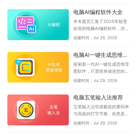
手、会议语音转文字的讯飞听
360AI办公、kimi等当下电脑
体工具，汇聚各类电脑端智能
电脑AI编程软件大全
见，以及扣子、博思AIPPT、
端较好用的AI软件，希望对大
体应用，助力办公、创作、高
360AI办公、Cherry Studio
家有帮助。如果您觉得好用的
效算力赋能电脑智能操作，一
本专题页汇集了2025年较受
等工具，帮助你找到适合自己
话，可以收藏本专题。如果在
站式了解热门电脑智能体工
欢迎的电脑AI编程软件，涉及
的智能办公搭档。
使用过程中有任何软件问题，
具。
CodeBuddy腾讯云代码助
创建时间：Jul 29, 2026
请联系软件客服反馈。（此专
手、Lingma IDE通义灵码、C
题会定期推荐好的AI软件，只
omate AI IDE文心快码、Tra
电脑AI一键生成思维导图软件大全
推荐10款。）
e、豆包AI编程、夸克AI编
程、Cursor、CodeGeeX插
探索新一代AI一键生成思维导
件等AI编程工具下载推荐。无
图软件，只需简单描述您的核
论您是初学者还是专业开发
心主题，AI便能即刻为您构建
创建时间：Jul 29, 2026
者，都可以尝试使用，提升你
逻辑严谨、层次分明的思维导
的工作效率，解决你的编程问
图，助您轻松应对会议纪要、
电脑五笔输入法推荐
题。
读书笔记、创意策划、项目规
划还是知识整理，即可智能生
五笔输入法凭借极低的重码率
成结构清晰的思维导图，帮您
与高效的打字节奏，依然是许
自动化梳理思路，大幅节省时
多文字工作者和专业人士的首
创建时间：Jul 29, 2026
间，让创意和逻辑完美结合。
选。它的核心优势在于见字拆
AI可一键生成思维导图和流程
码，能让你在不依赖拼音联想