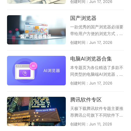
创建时间：Jun 17, 2026
在安全性方面也是很不错的，
为专业的卡拉OK播放器，支
程、制造等领域，它如同一位
多重手段加密，避免上网信息
持多种音视频格式，播放流
得力的助手，为设计师们插上
国产浏览器
被泄露。所以，有需求的朋
畅，配合动态歌词显示，带来
了创意的翅膀。在这虚拟的画
友，快来天极下载极速浏览器
沉浸式K歌感受。此外，像
布上，设计师们可以自由地勾
一款优秀的国产浏览器必须要
专题下载吧！
《唱吧》《酷狗唱唱》《回
勒出宏伟的蓝图，探索无尽的
带给用户方便的浏览方式，舒
森》等应用也能通过电脑版或
可能性。CAD软件不仅提高了
适的上网体验以及其强大的自
创建时间：Jun 17, 2026
模拟器运行，满足你练歌、录
设计的效率，还确保了细节的
主研制内核技术。渲染引擎
歌、分享作品等不同需求，宅
精确与质量的卓越。它突破了
(内核)却是一款浏览器的灵
电脑AI浏览器合集
家也能尽情欢唱。
传统手工绘图的束缚，为用户
魂，目前一众国产浏览器均有
提供了一个无限广阔的创作天
自己的特点，也符合国人的使
本专题页为各位精选了多款不
地，是技术赋予人类的一份珍
用习惯。在这里，天极下载国
同类型的电脑端AI浏览器，它
贵礼物。CAD软件的使用已经
产浏览器大全专题推荐一系列
们分为：第1种：在原生浏览
创建时间：Jun 17, 2026
广泛应用于建筑、机械、电子
国产浏览器下载服务，其中收
器上内置强大的AI助手，能帮
和航天等行业，其应用范围非
录了AI桌面浏览器，夸克浏览
您自动总结网页、翻译；能图
腾讯软件专区
常广泛。对于从事设计工作的
器，豆包，360安全浏览器，
片识别、智能问答、创作等
人而言，熟练使用CAD软件至
2345加速浏览器等，总有一
（如QQ浏览器、猎豹浏览
天极下载腾讯软件专题主要推
关重要，可以提高工作效率，
款适合你！
器、联想浏览器）；第2种：
荐腾讯公司旗下不同软件下载
提高工作质量。以下是小编精
以AI驱动的浏览器，直接告诉
需求，大家可以根据自己需要
创建时间：Jun 11, 2026
选出的电脑专业CAD软件大
用户，我就是AI浏览器，支持
下载，它们是腾讯QQ、微