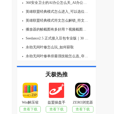
360安全卫士的AI办公怎么关_AI办公关闭方法介绍
英雄联盟经典模式怎么进入_可以选位置吗
英雄联盟经典模式符文怎么解锁_符文要买吗
播放器的帧截图有多好用？视频截图再也不麻烦了！
Seedance2.5 正式接入豆包专业版｜30 秒长视频生成、多图参考 AI视频创作能力全面升级
永劫无间叶修怎么玩_如何获取
永劫无间叶修单排最强技能怎么选_夺宝模式玩法思路介绍
天极热推
Win解压缩
益盟操盘手
ZERO浏览器
查看下载
查看下载
查看下载