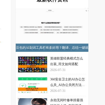
但
编
广
豆包的AI划词工具栏有多好用？翻译、总结一键就
的
行！
英雄联盟经典模式怎么
出装_符文如何搭配
2026-07-31
360安全卫士的AI办公怎
么关_AI办公关闭方法介
绍
2026-07-31
永劫无间叶修单排最强