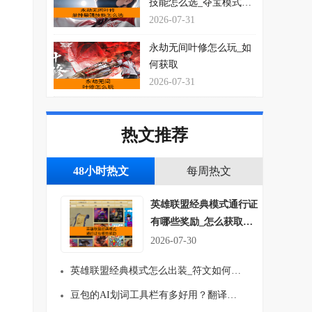
技能怎么选_夺宝模式玩
法思路介绍
2026-07-31
永劫无间叶修怎么玩_如
何获取
2026-07-31
热文推荐
48小时热文
每周热文
英雄联盟经典模式通行证
有哪些奖励_怎么获取符
文吗
2026-07-30
英雄联盟经典模式怎么出装_符文如何搭配
豆包的AI划词工具栏有多好用？翻译、总结一键就行！