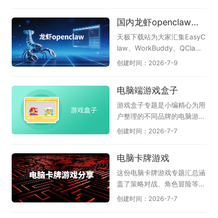
又顺手的那一款。
捷；PDF大师满足文档查看与
官方精心打造的几款实用工
格式转换的刚需；而驱动专家
具，帮助电脑保持安全与流
国内龙虾openclaw软件合集
和DLL系统修复工具则专门解
畅。《火绒安全软件》作为主
决硬件驱动与系统报错等棘手
力安全防护工具，以轻巧不卡
天极下载站为大家汇集EasyC
问题。这套工具合集以轻巧实
机、防御能力出色而备受好
law、WorkBuddy、QCla
用为特点，各组件紧密配合，
评，能有效拦截木马病毒和流
w、LobsterAI有道龙虾、36
创建时间：2026-7-9
覆盖了从日常办公到系统维护
氓软件；《火绒应用商店》提
0安全龙虾、360龙虾卫士、
的多个场景。无需四处寻找零
供绿色纯净的软件下载服务，
OpenClaw本地部署助手等国
电脑端游戏盒子
散软件，莫停之这套合集就能
上架应用均经过严格检测，杜
内主流龙虾工具，为您提供全
帮助电脑保持稳定流畅的状
绝捆绑和恶意插件；《火绒强
面的OpenClaw软件选择参
游戏盒子专题是小编精心为用
态，是非常值得常备的电脑工
力卸载》则专为清理顽固软件
考，助力高效AI办公自动化。
户整理的不同品牌的电脑游戏
具箱。
设计，能够深度扫描并彻底删
特别是腾讯和360都已上线龙
盒子软件，它们是51游戏盒
创建时间：2026-7-7
除残留文件和注册表，释放磁
虾管家，为本地电脑运行龙虾
子、逗游游戏宝库、快玩、多
盘空间。这几款火绒软件各司
提供安全保障，感兴趣的小伙
玩lol盒子、WeGame、360
电脑卡牌游戏
其职，从安全守护到软件管
伴赶紧下载体验吧。
游戏盒子、多玩我的世界盒子
理，形成了一套完整的电脑维
等等；游戏盒子可以理解为游
这份电脑卡牌游戏专题汇总涵
护方案。火绒安全软件还具备
戏工具或游戏助手，它可以将
盖了策略对战、角色冒险等多
弹窗拦截、漏洞修复等实用功
好玩的小游戏、页游、网游汇
种玩法，天极软件专员为卡牌
创建时间：2026-7-7
能，全方位守护电脑安全。如
聚到一起，不用下载就能玩；
游戏爱好者精选了多款好玩的
果你追求无广告、无打扰的清
也可以为玩家提供游戏加速、
电脑卡牌游戏。请欣赏：《炉