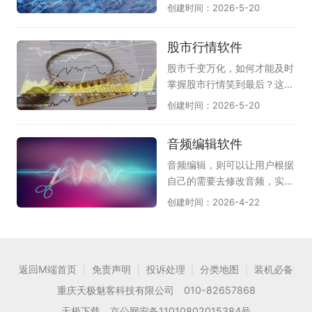
AI翻译功能，无论您是办公、
智能装机、驱动适配、系统还
证券的话题，的确近几年股市
创建时间：2026-5-20
如果你还没有使用，赶快在此
学习还是阅读外文文献，这里
原等功能，适配家用、办公各
行情非常特殊，随着疫情形势
下载使用吧。
都能帮助您快速找到心仪的AI
类电脑使用场景，为广大用户
和国际局势的发展，股票证券
股市行情软件
翻译软件，提升效率。
甄选靠谱的电脑重装系统工
的形势也在不断波动，随时掌
具。
握当前动向就非常重要了，但
股市千变万化，如何才能及时
对于种类繁多的股票证券软件
掌握股市行情笑到最后？这时
该如何选择呢？天极下载股票
候你需要一款非常好用的股票
创建时间：2026-5-20
证券软件专题为大家推荐免费
软件，才能够及时准确观测出
好用的股票证券投资软件，提
股票的行情变化，天极下载股
音频编辑软件
供股票证券软件下载大全、股
市行情软件专题提供的股市行
票证券软件哪个好、股票证券
情软件，包括东方财富、同花
音频编辑，则可以让用户根据
软件有哪些、正规炒股工具下
顺、国信证券金太阳、广发证
自己的需要去修改音频，实现
载推荐，相信总有一款能适合
券金融终端、兴业证券通达信
音频的“增删改”，好用的音频
创建时间：2026-4-22
你的股票证券软件。
等。不仅可以提供股市行情的
编辑软件，不仅能让用户更好
变化监测，同时还有丰富的股
地上手音频编辑软件，还能让
市资讯给您作为参考。快来看
用户编辑出更好的效果；为
看吧，只有适合自己的，才是
此，天极下载音频编辑软件专
返回M端首页
免责声明
投诉处理
分类地图
装机必备
|
|
|
|
最好的！
题为大家推荐一些好用的音频
重庆天极魅客科技有限公司 010-82657868
编辑软件，其中有福昕音频剪
辑、闪电音频剪辑软件，风云
天极下载 京公网安备11010802015384号