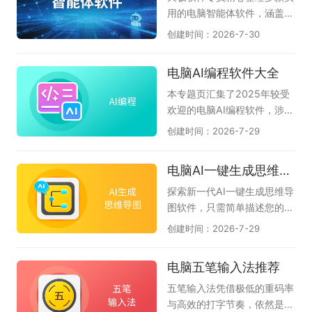
大家整理了一批实用的电脑AI
了AI与人协同的魅力。本专题
用的电脑智能体软件，涵盖Q
办公软件，如文档处理的WP
共收集了DClaw、TRAE Wor
Claw、AiPy爱派、WorkBud
创建时间：2026-7-30
S AI、智能对话的豆包AI助
k、豆包、腾讯元宝、千问、
dy、MiniMax等主流AI智能
手、会议语音转文字的讯飞听
360AI办公、kimi等当下电脑
体工具，汇聚各类电脑端智能
电脑AI编程软件大全
见，以及扣子、博思AIPPT、
端较好用的AI软件，希望对大
体应用，助力办公、创作、高
360AI办公、Cherry Studio
家有帮助。如果您觉得好用的
效算力赋能电脑智能操作，一
本专题页汇集了2025年较受
等工具，帮助你找到适合自己
话，可以收藏本专题。如果在
站式了解热门电脑智能体工
欢迎的电脑AI编程软件，涉及
的智能办公搭档。
使用过程中有任何软件问题，
具。
CodeBuddy腾讯云代码助
创建时间：2026-7-29
请联系软件客服反馈。（此专
手、Lingma IDE通义灵码、C
题会定期推荐好的AI软件，只
omate AI IDE文心快码、Tra
电脑AI一键生成思维导图软件大全
推荐10款。）
e、豆包AI编程、夸克AI编
程、Cursor、CodeGeeX插
探索新一代AI一键生成思维导
件等AI编程工具下载推荐。无
图软件，只需简单描述您的核
论您是初学者还是专业开发
心主题，AI便能即刻为您构建
创建时间：2026-7-29
者，都可以尝试使用，提升你
逻辑严谨、层次分明的思维导
的工作效率，解决你的编程问
图，助您轻松应对会议纪要、
电脑五笔输入法推荐
题。
读书笔记、创意策划、项目规
划还是知识整理，即可智能生
五笔输入法凭借极低的重码率
成结构清晰的思维导图，帮您
与高效的打字节奏，依然是许