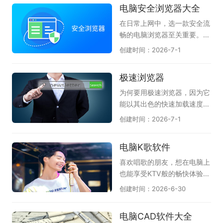
电脑安全浏览器大全
爽系统体验，这套火绒软件大
游戏资讯、游戏补丁、查游戏
石传说》作为经典之作，策略
全便是非常理想的选择，强烈
数据等服务；给玩家最畅快的
深度强、竞技体系成熟；《月
在日常上网中，选一款安全流
推荐安装使用。
体验。在这里的游戏盒子软件
圆之夜》以Roguelike卡牌玩
畅的电脑浏览器至关重要。天
应有尽有，都能满足各位的需
法构建独特剧情冒险体验；
极这份合集整理了多款热门的
创建时间：2026-7-1
求；感兴趣的朋友不要犹豫
《三国杀OL桌面版》将经典
电脑安全浏览器，帮你获得更
了，快来下载体验一下吧！
身份推理玩法搬上电脑大屏；
好的防护体验。360安全浏览
极速浏览器
《漫威终极逆转》还原漫威英
器拥有恶意网址拦截和安全沙
雄角色，玩法新颖节奏明快；
箱技术，能有效保护上网安
为何要用极速浏览器，因为它
《英雄杀(新)》融合历史人
全；搜狗浏览器以网页加速和
能以其出色的快速加载速度和
物，对战充满乐趣。此外还收
多重防护见长，双核引擎兼容
稳定性而闻名，为用户提供了
创建时间：2026-7-1
录了《夜幕之下》《卡厄思梦
性强；QQ浏览器整合腾讯安
极致的上网体验。不论是浏览
境》等优质作品，无论偏好硬
全云库，实时识别欺诈网站；
网页还是观看视频，极速浏览
电脑K歌软件
核竞技还是轻松冒险，都能在
谷歌Chrome凭借沙盒隔离与
器都能以出色的性能，帮助用
这份推荐清单中找到心仪之
快速更新机制，提供稳定可靠
户更加便捷地完成各种互联网
喜欢唱歌的朋友，想在电脑上
选。（手游电脑版可结合模拟
的上网环境；Microsoft Edg
操作。通常地，极速浏览器具
也能享受KTV般的畅快体验，
器上手）
e的SmartScreen筛选器可防
备智能广告屏蔽功能，能够有
不妨试试这几款实用的电脑K
创建时间：2026-6-30
范网络钓鱼。此外还有火狐、
效地过滤掉网页中繁琐的广告
歌软件。《全民K歌》是目前
2345加速浏览器等实用选
内容，为用户提供清爽的上网
人气较高的选择，曲库丰富、
电脑CAD软件大全
择。无论偏好国产还是国际品
环境；当然，在功能上，极速
伴奏质量好，支持录音修音和