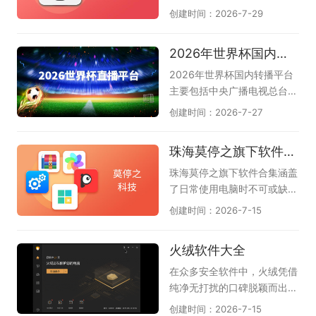
自动化梳理思路，大幅节省时
多文字工作者和专业人士的首
创建时间：2026-7-29
间，让创意和逻辑完美结合。
选。它的核心优势在于见字拆
AI可一键生成思维导图和流程
码，能让你在不依赖拼音联想
2026年世界杯国内转播平台
图等多种图形，如甘特图、鱼
的情况下精准输出，减少选字
骨图、组织架构图、时间轴
打断思路的烦恼，尤其适合长
2026年世界杯国内转播平台
等，还可智能分析文档、图
篇写作和需要盲打的办公场
主要包括中央广播电视总台
片、网页、音频，生成脑图大
景。如今主流的电脑五笔输入
（央视）、中国移动咪咕以及
创建时间：2026-7-27
纲，支持风格自动美化，让你
法在保留传统优势的同时，还
小红书。其中央视拥有总版权
轻松绘图。若想实现AI思维导
加入了智能造词、云词库同
（央视频、央视体育），咪咕
珠海莫停之旗下软件合集
图，提升工作和学习效率，请
步、五笔拼音混输等新功能，
和小红书获授新媒体转播权，
下载体验下，这是天极下载软
大大降低了新用户的学习门
上海五星体育和广东体育频道
珠海莫停之旗下软件合集涵盖
件专员精心为各位准备的，希
槛，也让老用户的重码体验更
获授电视转播权。我们不仅可
了日常使用电脑时不可或缺的
望您喜欢，他们是万兴脑图、
加顺畅。本专题为大家整理了
以观看实时进行的比赛，还可
几款高效工具，能一站式解决
创建时间：2026-7-15
boardmix博思白板、Proces
几款口碑出色的电脑五笔输入
以回顾以往比赛中的精彩瞬
系统优化、文件管理与文档处
sOn、知犀思维导图、TreeMi
法，像兼容性强的搜狗五笔、
间，甚至可以了解未来几天的
理等常见需求。其中，Windo
火绒软件大全
nd树图。
清爽简洁的QQ五笔、大词库
赛程，让我们可以更好的观
ws优化大师帮助清理垃圾和
的万能五笔，以及微信输入
看、了解2026世界杯。
优化性能，让系统运行更流
在众多安全软件中，火绒凭借
法、百度五笔、极品五笔等实
畅；Win解压缩和Win看图王
纯净无打扰的口碑脱颖而出。
用选择，帮助你找到码字准确
让文件浏览和解压变得轻松便
这份火绒软件大全汇聚了火绒
创建时间：2026-7-15