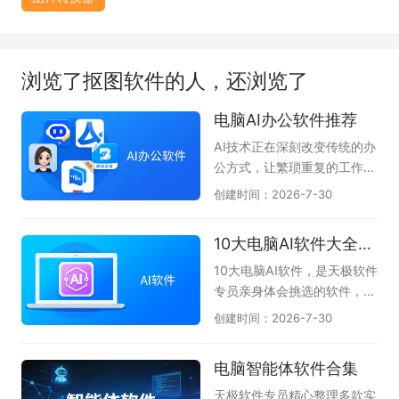
浏览了抠图软件的人，还浏览了
电脑AI办公软件推荐
AI技术正在深刻改变传统的办
公方式，让繁琐重复的工作变
得高效又轻松。无论是文案撰
创建时间：2026-7-30
写、数据分析、PPT制作，还
是会议记录与代码编写，AI办
10大电脑AI软件大全-办公学习必备
公软件都能像得力助手一样，
帮你快速理清思路并输出高质
10大电脑AI软件，是天极软件
量成果。它们将复杂的操作简
专员亲身体会挑选的软件，无
化为几句对话指令，大幅降低
论是AI问答、AI创作、AI答
创建时间：2026-7-30
了专业技能的门槛，使职场人
题、一键PPT生成、AI阅读总
和创作者能够把更多精力聚焦
结等都能很好的伴随左右，提
电脑智能体软件合集
在创意与决策上，真正实现事
升我们的办公效率和学习拓
半功倍的智慧办公。本专题为
展，不懂就问AI，真正体会到
天极软件专员精心整理多款实