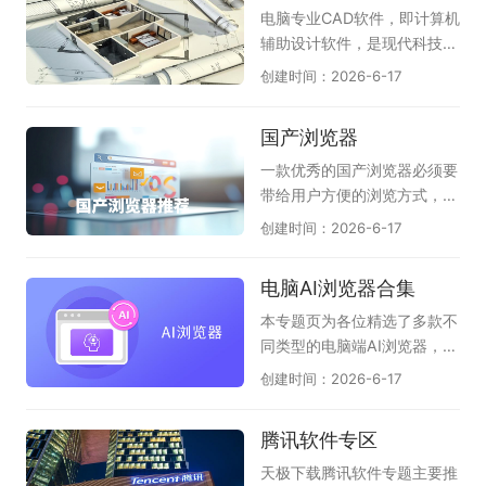
牌，都能从中找到适合自己的
浏览器现在也支持用户自定义
社交互动；《i歌霸》界面简
电脑专业CAD软件，即计算机
安全浏览器。
插件，从而让浏览器用着更加
洁，点歌操作方便，家庭娱乐
辅助设计软件，是现代科技与
顺手。除此之外，极速浏览器
很合适；《Kanto Player》作
艺术结合的结晶。在建筑、工
创建时间：2026-6-17
在安全性方面也是很不错的，
为专业的卡拉OK播放器，支
程、制造等领域，它如同一位
多重手段加密，避免上网信息
持多种音视频格式，播放流
得力的助手，为设计师们插上
国产浏览器
被泄露。所以，有需求的朋
畅，配合动态歌词显示，带来
了创意的翅膀。在这虚拟的画
友，快来天极下载极速浏览器
沉浸式K歌感受。此外，像
布上，设计师们可以自由地勾
一款优秀的国产浏览器必须要
专题下载吧！
《唱吧》《酷狗唱唱》《回
勒出宏伟的蓝图，探索无尽的
带给用户方便的浏览方式，舒
森》等应用也能通过电脑版或
可能性。CAD软件不仅提高了
适的上网体验以及其强大的自
创建时间：2026-6-17
模拟器运行，满足你练歌、录
设计的效率，还确保了细节的
主研制内核技术。渲染引擎
歌、分享作品等不同需求，宅
精确与质量的卓越。它突破了
(内核)却是一款浏览器的灵
电脑AI浏览器合集
家也能尽情欢唱。
传统手工绘图的束缚，为用户
魂，目前一众国产浏览器均有
提供了一个无限广阔的创作天
自己的特点，也符合国人的使
本专题页为各位精选了多款不
地，是技术赋予人类的一份珍
用习惯。在这里，天极下载国
同类型的电脑端AI浏览器，它
贵礼物。CAD软件的使用已经
产浏览器大全专题推荐一系列
们分为：第1种：在原生浏览
创建时间：2026-6-17
广泛应用于建筑、机械、电子
国产浏览器下载服务，其中收
器上内置强大的AI助手，能帮
和航天等行业，其应用范围非
录了AI桌面浏览器，夸克浏览
您自动总结网页、翻译；能图
腾讯软件专区
常广泛。对于从事设计工作的
器，豆包，360安全浏览器，
片识别、智能问答、创作等
人而言，熟练使用CAD软件至
2345加速浏览器等，总有一
（如QQ浏览器、猎豹浏览
天极下载腾讯软件专题主要推