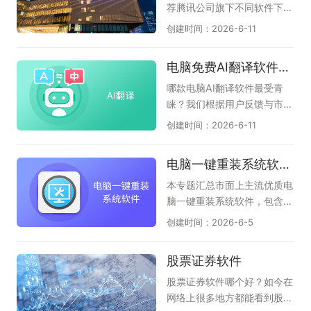
关重要，可以提高工作效率，
款适合你！
器、联想浏览器）；第2种：
荐腾讯公司旗下不同软件下载
提高工作质量。以下是小编精
以AI驱动的浏览器，直接告诉
需求，大家可以根据自己需要
创建时间：2026-6-11
选出的电脑专业CAD软件大
用户，我就是AI浏览器，支持
下载，它们是腾讯QQ、微
全，支持完美查看AutoCA
精准提炼页面摘要、智能问
信、企业微信、腾讯电脑管
电脑免费AI翻译软件盘点
D、BIM模型、天正建筑等各
答；辅助视频、音频、网页、
家、腾讯视频、腾讯会议、Q
版本二维和三维CAD图纸，希
文档阅读；和第1种区别差不
Q音乐、腾讯文档、QQ游戏
哪款电脑AI翻译软件最受青
望对各位有帮助！
多，只是重点突出了AI功能；
大厅、QQ浏览器、QQ输入
睐？我们根据用户反馈与市场
（如：AI桌面浏览器、360AI
法、FoxMail等多款软件，只
热度，整理了本年度备受关注
创建时间：2026-6-11
浏览器、小白AI浏览器）；第
要你有需求，在这里都能找
的电脑免费AI翻译软件。汇集
3种：它是全能AI桌面助手，
到；腾讯软件涉及各行各业，
了众多主流与新兴的可靠工
电脑一键重装系统软件汇总
使用AI功能的时候，还支持输
有娱乐、有视频、有音乐、有
具，为您呈现当前电脑端AI翻
入网址访问页面，称的上隐形
办公、有管家、有浏览器等品
译领域的权威选择指南，助您
本专题汇总市面上主流优质电
AI浏览器（如豆包、夸克、纳
类，应有尽有，可以满足不同
一目了然做出决策。本专题页
脑一键重装系统软件，包含云
米AI）；AI浏览器时代已来！
用户的下载和体验，感兴趣的
面全面收录了电脑端高效专业
净装机大师、小白一键重装系
创建时间：2026-6-5
我们为您搜罗了多款最新、最
朋友千万不要错过，尽快下载
的AI翻译软件：包括老牌百度
统、系统之家装机大师、魔法
具革命性的免费AI原生浏览
体验一下吧！
AI翻译、网易有道AI翻译；还
猪系统重装大师、360系统重
股票证券软件
器。这些专为电脑端设计的浏
有值得信赖的新型AI翻译助
装大师、小鱼一键重装系统工
览器将AI深度融入每个操作，
手，它们是豆包、夸克、文小
具等多款实用工具，软件纯净
股票证券软件哪个好？如今在
能理解您的指令并自主完成任
言、腾讯元宝，内部都自带了
度高、适配性强，支持全自动
网络上很多地方都能看到股票
务，彻底改变您的上网方式。