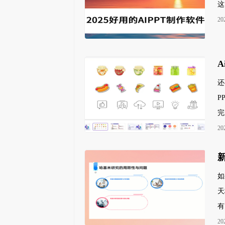
这
20
还
P
完
迅游加速器
20
净土
绝地求生官方指定加速器,专业的网游加速器
如
天
有1
20