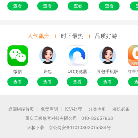
查看
查看
查看
查看
人气飙升
时下最热
品质好游
微信
豆包
QQ浏览器
豆包手机版
查看
查看
查看
查看
返回M端首页
免责声明
投诉处理
分类地图
装机必备
|
|
|
|
重庆天极魅客科技有限公司 010-82657868
天极下载 京公网安备11010802015384号