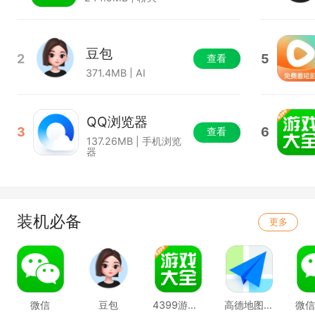
豆包
2
5
查看
371.4MB | AI
QQ浏览器
3
6
查看
137.26MB | 手机浏览
器
装机必备
更多
微信
豆包
4399游戏盒
高德地图移动端
微