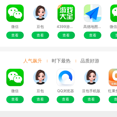
微信
豆包
4399游戏盒
高德地图移动端
微
查看
查看
查看
查看
人气飙升
时下最热
品质好游
微信
豆包
QQ浏览器
豆包手机版
查看
查看
查看
查看