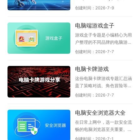
用为特点，各组件紧密配合，
评，能有效拦截木马病毒和流
w、LobsterAI有道龙虾、36
创建时间：2026-7-9
覆盖了从日常办公到系统维护
氓软件；《火绒应用商店》提
0安全龙虾、360龙虾卫士、
的多个场景。无需四处寻找零
供绿色纯净的软件下载服务，
OpenClaw本地部署助手等国
电脑端游戏盒子
散软件，莫停之这套合集就能
上架应用均经过严格检测，杜
内主流龙虾工具，为您提供全
帮助电脑保持稳定流畅的状
绝捆绑和恶意插件；《火绒强
面的OpenClaw软件选择参
游戏盒子专题是小编精心为用
态，是非常值得常备的电脑工
力卸载》则专为清理顽固软件
考，助力高效AI办公自动化。
户整理的不同品牌的电脑游戏
具箱。
设计，能够深度扫描并彻底删
特别是腾讯和360都已上线龙
盒子软件，它们是51游戏盒
创建时间：2026-7-7
除残留文件和注册表，释放磁
虾管家，为本地电脑运行龙虾
子、逗游游戏宝库、快玩、多
盘空间。这几款火绒软件各司
提供安全保障，感兴趣的小伙
玩lol盒子、WeGame、360
电脑卡牌游戏
其职，从安全守护到软件管
伴赶紧下载体验吧。
游戏盒子、多玩我的世界盒子
理，形成了一套完整的电脑维
等等；游戏盒子可以理解为游
这份电脑卡牌游戏专题汇总涵
护方案。火绒安全软件还具备
戏工具或游戏助手，它可以将
盖了策略对战、角色冒险等多
弹窗拦截、漏洞修复等实用功
好玩的小游戏、页游、网游汇
种玩法，天极软件专员为卡牌
创建时间：2026-7-7
能，全方位守护电脑安全。如
聚到一起，不用下载就能玩；
游戏爱好者精选了多款好玩的
果你追求无广告、无打扰的清
也可以为玩家提供游戏加速、
电脑卡牌游戏。请欣赏：《炉
电脑安全浏览器大全
爽系统体验，这套火绒软件大
游戏资讯、游戏补丁、查游戏
石传说》作为经典之作，策略
全便是非常理想的选择，强烈
数据等服务；给玩家最畅快的
深度强、竞技体系成熟；《月
在日常上网中，选一款安全流
推荐安装使用。
体验。在这里的游戏盒子软件
圆之夜》以Roguelike卡牌玩
畅的电脑浏览器至关重要。天
应有尽有，都能满足各位的需
法构建独特剧情冒险体验；
极这份合集整理了多款热门的
创建时间：2026-7-1