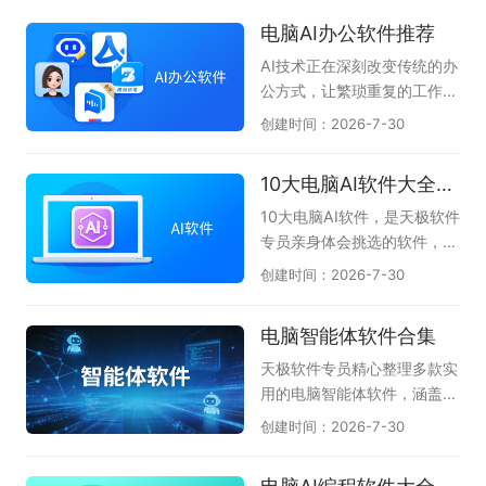
电脑AI办公软件推荐
AI技术正在深刻改变传统的办
公方式，让繁琐重复的工作变
得高效又轻松。无论是文案撰
创建时间：2026-7-30
写、数据分析、PPT制作，还
是会议记录与代码编写，AI办
10大电脑AI软件大全-办公学习必备
公软件都能像得力助手一样，
帮你快速理清思路并输出高质
10大电脑AI软件，是天极软件
量成果。它们将复杂的操作简
专员亲身体会挑选的软件，无
化为几句对话指令，大幅降低
论是AI问答、AI创作、AI答
创建时间：2026-7-30
了专业技能的门槛，使职场人
题、一键PPT生成、AI阅读总
和创作者能够把更多精力聚焦
结等都能很好的伴随左右，提
电脑智能体软件合集
在创意与决策上，真正实现事
升我们的办公效率和学习拓
半功倍的智慧办公。本专题为
展，不懂就问AI，真正体会到
天极软件专员精心整理多款实
大家整理了一批实用的电脑AI
了AI与人协同的魅力。本专题
用的电脑智能体软件，涵盖Q
办公软件，如文档处理的WP
共收集了DClaw、TRAE Wor
Claw、AiPy爱派、WorkBud
创建时间：2026-7-30
S AI、智能对话的豆包AI助
k、豆包、腾讯元宝、千问、
dy、MiniMax等主流AI智能
手、会议语音转文字的讯飞听
360AI办公、kimi等当下电脑
体工具，汇聚各类电脑端智能