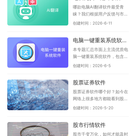
版本二维和三维CAD图纸，希
文档阅读；和第1种区别差不
Q音乐、腾讯文档、QQ游戏
哪款电脑AI翻译软件最受青
望对各位有帮助！
多，只是重点突出了AI功能；
大厅、QQ浏览器、QQ输入
睐？我们根据用户反馈与市场
（如：AI桌面浏览器、360AI
法、FoxMail等多款软件，只
热度，整理了本年度备受关注
创建时间：2026-6-11
浏览器、小白AI浏览器）；第
要你有需求，在这里都能找
的电脑免费AI翻译软件。汇集
3种：它是全能AI桌面助手，
到；腾讯软件涉及各行各业，
了众多主流与新兴的可靠工
电脑一键重装系统软件汇总
使用AI功能的时候，还支持输
有娱乐、有视频、有音乐、有
具，为您呈现当前电脑端AI翻
入网址访问页面，称的上隐形
办公、有管家、有浏览器等品
译领域的权威选择指南，助您
本专题汇总市面上主流优质电
AI浏览器（如豆包、夸克、纳
类，应有尽有，可以满足不同
一目了然做出决策。本专题页
脑一键重装系统软件，包含云
米AI）；AI浏览器时代已来！
用户的下载和体验，感兴趣的
面全面收录了电脑端高效专业
净装机大师、小白一键重装系
创建时间：2026-6-5
我们为您搜罗了多款最新、最
朋友千万不要错过，尽快下载
的AI翻译软件：包括老牌百度
统、系统之家装机大师、魔法
具革命性的免费AI原生浏览
体验一下吧！
AI翻译、网易有道AI翻译；还
猪系统重装大师、360系统重
股票证券软件
器。这些专为电脑端设计的浏
有值得信赖的新型AI翻译助
装大师、小鱼一键重装系统工
览器将AI深度融入每个操作，
手，它们是豆包、夸克、文小
具等多款实用工具，软件纯净
股票证券软件哪个好？如今在
能理解您的指令并自主完成任
言、腾讯元宝，内部都自带了
度高、适配性强，支持全自动
网络上很多地方都能看到股票
务，彻底改变您的上网方式。
AI翻译功能，无论您是办公、
智能装机、驱动适配、系统还
证券的话题，的确近几年股市
创建时间：2026-5-20
如果你还没有使用，赶快在此
学习还是阅读外文文献，这里
原等功能，适配家用、办公各
行情非常特殊，随着疫情形势
下载使用吧。
都能帮助您快速找到心仪的AI
类电脑使用场景，为广大用户
和国际局势的发展，股票证券
股市行情软件
翻译软件，提升效率。
甄选靠谱的电脑重装系统工
的形势也在不断波动，随时掌
具。
握当前动向就非常重要了，但
股市千变万化，如何才能及时