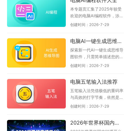
电脑AI编程软件大全
见，以及扣子、博思AIPPT、
端较好用的AI软件，希望对大
体应用，助力办公、创作、高
360AI办公、Cherry Studio
家有帮助。如果您觉得好用的
效算力赋能电脑智能操作，一
本专题页汇集了2025年较受
等工具，帮助你找到适合自己
话，可以收藏本专题。如果在
站式了解热门电脑智能体工
欢迎的电脑AI编程软件，涉及
的智能办公搭档。
使用过程中有任何软件问题，
具。
CodeBuddy腾讯云代码助
创建时间：2026-7-29
请联系软件客服反馈。（此专
手、Lingma IDE通义灵码、C
题会定期推荐好的AI软件，只
omate AI IDE文心快码、Tra
电脑AI一键生成思维导图软件大全
推荐10款。）
e、豆包AI编程、夸克AI编
程、Cursor、CodeGeeX插
探索新一代AI一键生成思维导
件等AI编程工具下载推荐。无
图软件，只需简单描述您的核
论您是初学者还是专业开发
心主题，AI便能即刻为您构建
创建时间：2026-7-29
者，都可以尝试使用，提升你
逻辑严谨、层次分明的思维导
的工作效率，解决你的编程问
图，助您轻松应对会议纪要、
电脑五笔输入法推荐
题。
读书笔记、创意策划、项目规
划还是知识整理，即可智能生
五笔输入法凭借极低的重码率
成结构清晰的思维导图，帮您
与高效的打字节奏，依然是许
自动化梳理思路，大幅节省时
多文字工作者和专业人士的首
创建时间：2026-7-29
间，让创意和逻辑完美结合。
选。它的核心优势在于见字拆
AI可一键生成思维导图和流程
码，能让你在不依赖拼音联想
2026年世界杯国内转播平台
图等多种图形，如甘特图、鱼
的情况下精准输出，减少选字
骨图、组织架构图、时间轴
打断思路的烦恼，尤其适合长