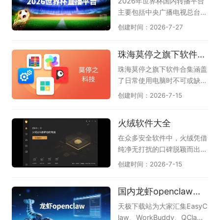
2026年世界杯国内转播平台
等，还可智能分析文档、图
篇写作和需要盲打的办公场
主要包括中央广播电视总台
片、网页、音频，生成脑图大
景。如今主流的电脑五笔输入
（央视）、中国移动咪咕以及
创建时间：2026-7-27
纲，支持风格自动美化，让你
法在保留传统优势的同时，还
小红书。其中央视拥有总版权
轻松绘图。若想实现AI思维导
加入了智能造词、云词库同
（央视频、央视体育），咪咕
珠海莫停之旗下软件合集
图，提升工作和学习效率，请
步、五笔拼音混输等新功能，
和小红书获授新媒体转播权，
下载体验下，这是天极下载软
大大降低了新用户的学习门
上海五星体育和广东体育频道
珠海莫停之旗下软件合集涵盖
件专员精心为各位准备的，希
槛，也让老用户的重码体验更
获授电视转播权。我们不仅可
了日常使用电脑时不可或缺的
望您喜欢，他们是万兴脑图、
加顺畅。本专题为大家整理了
以观看实时进行的比赛，还可
几款高效工具，能一站式解决
创建时间：2026-7-15
boardmix博思白板、Proces
几款口碑出色的电脑五笔输入
以回顾以往比赛中的精彩瞬
系统优化、文件管理与文档处
sOn、知犀思维导图、TreeMi
法，像兼容性强的搜狗五笔、
间，甚至可以了解未来几天的
理等常见需求。其中，Windo
火绒软件大全
nd树图。
清爽简洁的QQ五笔、大词库
赛程，让我们可以更好的观
ws优化大师帮助清理垃圾和
的万能五笔，以及微信输入
看、了解2026世界杯。
优化性能，让系统运行更流
在众多安全软件中，火绒凭借
法、百度五笔、极品五笔等实
畅；Win解压缩和Win看图王
纯净无打扰的口碑脱颖而出。
用选择，帮助你找到码字准确
让文件浏览和解压变得轻松便
这份火绒软件大全汇聚了火绒
创建时间：2026-7-15
又顺手的那一款。
捷；PDF大师满足文档查看与
官方精心打造的几款实用工
格式转换的刚需；而驱动专家
具，帮助电脑保持安全与流
国内龙虾openclaw软件合集
和DLL系统修复工具则专门解
畅。《火绒安全软件》作为主
决硬件驱动与系统报错等棘手
力安全防护工具，以轻巧不卡
天极下载站为大家汇集EasyC
问题。这套工具合集以轻巧实
机、防御能力出色而备受好
law、WorkBuddy、QCla