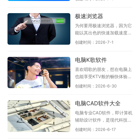
求；感兴趣的朋友不要犹豫
《三国杀OL桌面版》将经典
电脑安全浏览器，帮你获得更
了，快来下载体验一下吧！
身份推理玩法搬上电脑大屏；
好的防护体验。360安全浏览
极速浏览器
《漫威终极逆转》还原漫威英
器拥有恶意网址拦截和安全沙
雄角色，玩法新颖节奏明快；
箱技术，能有效保护上网安
为何要用极速浏览器，因为它
《英雄杀(新)》融合历史人
全；搜狗浏览器以网页加速和
能以其出色的快速加载速度和
物，对战充满乐趣。此外还收
多重防护见长，双核引擎兼容
稳定性而闻名，为用户提供了
创建时间：2026-7-1
录了《夜幕之下》《卡厄思梦
性强；QQ浏览器整合腾讯安
极致的上网体验。不论是浏览
境》等优质作品，无论偏好硬
全云库，实时识别欺诈网站；
网页还是观看视频，极速浏览
电脑K歌软件
核竞技还是轻松冒险，都能在
谷歌Chrome凭借沙盒隔离与
器都能以出色的性能，帮助用
这份推荐清单中找到心仪之
快速更新机制，提供稳定可靠
户更加便捷地完成各种互联网
喜欢唱歌的朋友，想在电脑上
选。（手游电脑版可结合模拟
的上网环境；Microsoft Edg
操作。通常地，极速浏览器具
也能享受KTV般的畅快体验，
器上手）
e的SmartScreen筛选器可防
备智能广告屏蔽功能，能够有
不妨试试这几款实用的电脑K
创建时间：2026-6-30
范网络钓鱼。此外还有火狐、
效地过滤掉网页中繁琐的广告
歌软件。《全民K歌》是目前
2345加速浏览器等实用选
内容，为用户提供清爽的上网
人气较高的选择，曲库丰富、
电脑CAD软件大全
择。无论偏好国产还是国际品
环境；当然，在功能上，极速
伴奏质量好，支持录音修音和
牌，都能从中找到适合自己的
浏览器现在也支持用户自定义
社交互动；《i歌霸》界面简
电脑专业CAD软件，即计算机
安全浏览器。
插件，从而让浏览器用着更加
洁，点歌操作方便，家庭娱乐
辅助设计软件，是现代科技与
顺手。除此之外，极速浏览器
很合适；《Kanto Player》作
艺术结合的结晶。在建筑、工
创建时间：2026-6-17
在安全性方面也是很不错的，
为专业的卡拉OK播放器，支
程、制造等领域，它如同一位