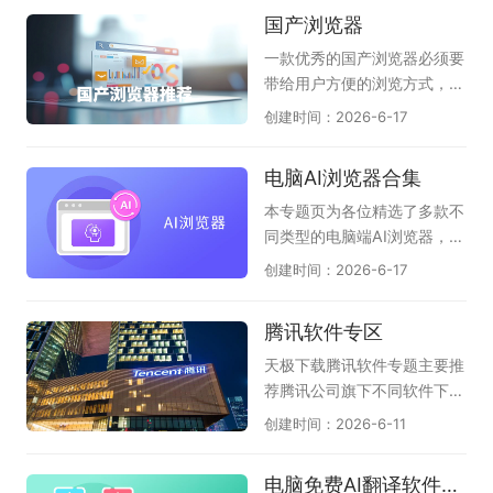
多重手段加密，避免上网信息
持多种音视频格式，播放流
得力的助手，为设计师们插上
国产浏览器
被泄露。所以，有需求的朋
畅，配合动态歌词显示，带来
了创意的翅膀。在这虚拟的画
友，快来天极下载极速浏览器
沉浸式K歌感受。此外，像
布上，设计师们可以自由地勾
一款优秀的国产浏览器必须要
专题下载吧！
《唱吧》《酷狗唱唱》《回
勒出宏伟的蓝图，探索无尽的
带给用户方便的浏览方式，舒
森》等应用也能通过电脑版或
可能性。CAD软件不仅提高了
适的上网体验以及其强大的自
创建时间：2026-6-17
模拟器运行，满足你练歌、录
设计的效率，还确保了细节的
主研制内核技术。渲染引擎
歌、分享作品等不同需求，宅
精确与质量的卓越。它突破了
(内核)却是一款浏览器的灵
电脑AI浏览器合集
家也能尽情欢唱。
传统手工绘图的束缚，为用户
魂，目前一众国产浏览器均有
提供了一个无限广阔的创作天
自己的特点，也符合国人的使
本专题页为各位精选了多款不
地，是技术赋予人类的一份珍
用习惯。在这里，天极下载国
同类型的电脑端AI浏览器，它
贵礼物。CAD软件的使用已经
产浏览器大全专题推荐一系列
们分为：第1种：在原生浏览
创建时间：2026-6-17
广泛应用于建筑、机械、电子
国产浏览器下载服务，其中收
器上内置强大的AI助手，能帮
和航天等行业，其应用范围非
录了AI桌面浏览器，夸克浏览
您自动总结网页、翻译；能图
腾讯软件专区
常广泛。对于从事设计工作的
器，豆包，360安全浏览器，
片识别、智能问答、创作等
人而言，熟练使用CAD软件至
2345加速浏览器等，总有一
（如QQ浏览器、猎豹浏览
天极下载腾讯软件专题主要推
关重要，可以提高工作效率，
款适合你！
器、联想浏览器）；第2种：
荐腾讯公司旗下不同软件下载
提高工作质量。以下是小编精
以AI驱动的浏览器，直接告诉
需求，大家可以根据自己需要
创建时间：2026-6-11
选出的电脑专业CAD软件大
用户，我就是AI浏览器，支持
下载，它们是腾讯QQ、微
全，支持完美查看AutoCA
精准提炼页面摘要、智能问
信、企业微信、腾讯电脑管
电脑免费AI翻译软件盘点
D、BIM模型、天正建筑等各
答；辅助视频、音频、网页、
家、腾讯视频、腾讯会议、Q