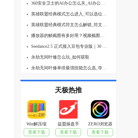
360安全卫士的AI办公怎么关_AI办公关闭方法介绍
英雄联盟经典模式怎么进入_可以选位置吗
英雄联盟经典模式符文怎么解锁_符文要买吗
播放器的帧截图有多好用？视频截图再也不麻烦了！
Seedance2.5 正式接入豆包专业版｜30 秒长视频生成、多图参考 AI视频创作能力全面升级
永劫无间叶修怎么玩_如何获取
永劫无间叶修单排最强技能怎么选_夺宝模式玩法思路介绍
天极热推
Win解压缩
益盟操盘手
ZERO浏览器
查看下载
查看下载
查看下载