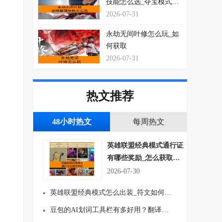
技能怎么选_夺宝模式玩
法思路介绍
2026-07-31
永劫无间叶修怎么玩_如
何获取
2026-07-31
热文推荐
48小时热文
每周热文
英雄联盟经典模式通行证
有哪些奖励_怎么获取符
文吗
2026-07-30
英雄联盟经典模式怎么出装_符文如何搭配
豆包的AI划词工具栏有多好用？翻译、总结一键就行！