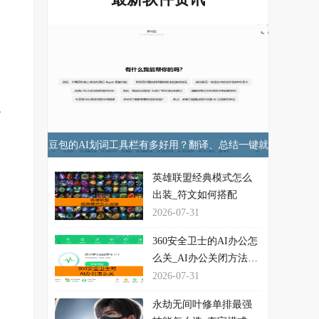
，
么
豆包的AI划词工具栏有多好用？翻译、总结一键就
行！
英雄联盟经典模式怎么
出装_符文如何搭配
2026-07-31
360安全卫士的AI办公怎
么关_AI办公关闭方法介
绍
2026-07-31
永劫无间叶修单排最强