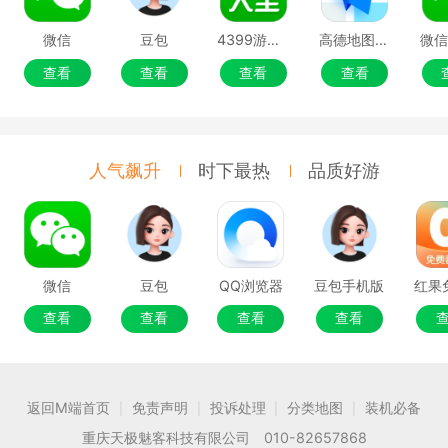
微信
豆包
4399游戏盒
高德地图移动端
微
查看
查看
查看
查看
人气飙升
时下最热
品质好游
微信
豆包
QQ浏览器
豆包手机版
查看
查看
查看
查看
返回M端首页
免责声明
投诉处理
分类地图
装机必备
|
|
|
|
重庆天极魅客科技有限公司 010-82657868