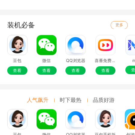
装机必备
更多
豆包
微信
QQ浏览器
喜番免费短剧
查看
查看
查看
查看
人气飙升
时下最热
品质好游
豆包
微信
QQ浏览器
豆包手机版
创游