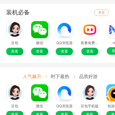
装机必备
更多
豆包
微信
QQ浏览器
喜番免费短剧
查看
查看
查看
查看
人气飙升
时下最热
品质好游
豆包
微信
QQ浏览器
豆包手机版
创游
查看
查看
查看
查看
查