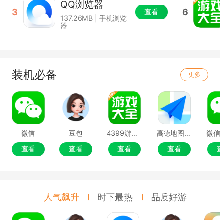
QQ浏览器
3
6
查看
137.26MB | 手机浏览
器
装机必备
更多
微信
豆包
4399游戏盒
高德地图移动端
微
查看
查看
查看
查看
人气飙升
时下最热
品质好游