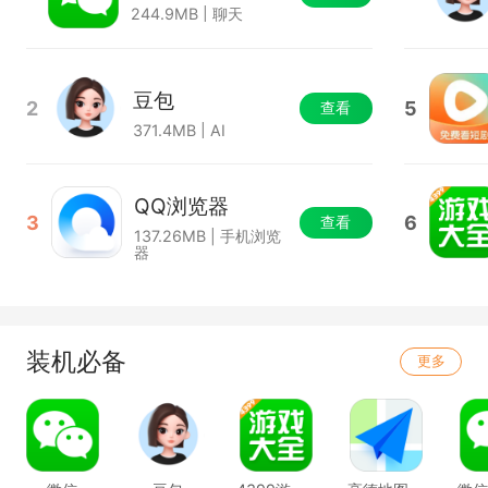
244.9MB | 聊天
豆包
2
5
查看
371.4MB | AI
QQ浏览器
3
6
查看
137.26MB | 手机浏览
器
装机必备
更多