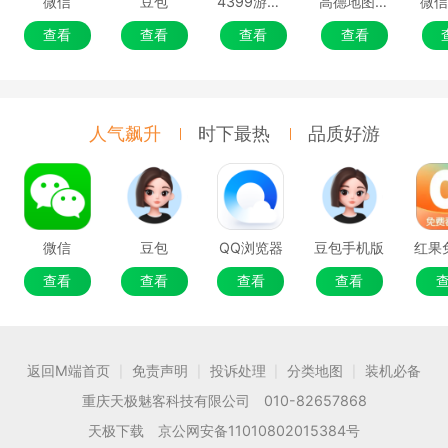
微信
豆包
4399游戏盒
高德地图移动端
微
查看
查看
查看
查看
人气飙升
时下最热
品质好游
微信
豆包
QQ浏览器
豆包手机版
查看
查看
查看
查看
返回M端首页
免责声明
投诉处理
分类地图
装机必备
|
|
|
|
重庆天极魅客科技有限公司 010-82657868
天极下载 京公网安备11010802015384号