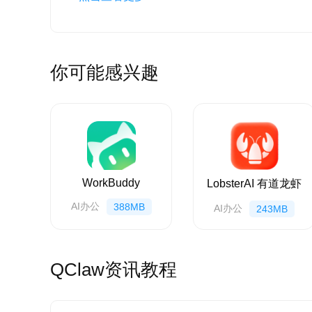
A：打开 QClaw 客户端→点击【关联微信
失败排查：检查网络、重启客户端、重新生
Q7：出门在外、不在同一网络，还能通过微
你可能感兴趣
A：可以，只要电脑保持开机、联网，无论你
Q8：微信发指令没反应、QClaw 不执行
A：常见原因：电脑未开机 / 断网、QCla
解决：确保电脑在线、客户端正常启动、用
WorkBuddy
LobsterAI 有道龙虾
AI办公
388MB
AI办公
243MB
QClaw资讯教程