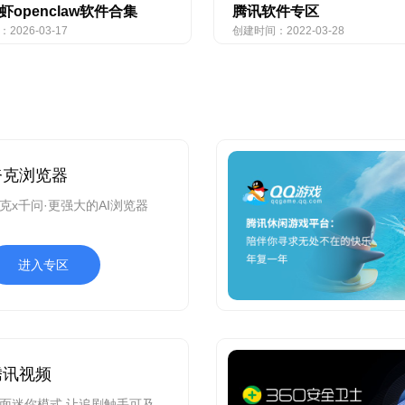
虾openclaw软件合集
腾讯软件专区
2026-03-17
创建时间：2022-03-28
夸克浏览器
克x千问·更强大的AI浏览器
进入专区
腾讯视频
面迷你模式,让追剧触手可及