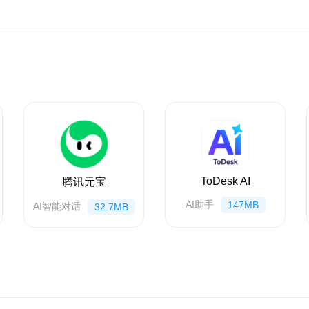
】→用微信扫码→完成绑定。
成二维码再扫码。
信远程控制电脑QClaw干活吗
在什么网络、什么地点，都能通过微信远程操控。
任务是什么原因
w 客户端未运行、指令描述不清晰、权限未开启。
清晰自然语言描述任务。
ToDesk AI
腾讯元宝
AI助手
147MB
AI智能对话
32.7MB