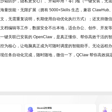
护，隐私更安心）、开箱即用・零门槛（一键安装，无需 Node.js
・无限扩展（拥有 5000+Skills 生态，兼容 ClawHub
下文，无需重复说明，长期使用自动优化执行方式）；还支持微
、文档编辑等工作，数据安全不出本地，适合办公、创作、开发
关联已安装的 OpenClaw，是真正懂你、帮你高效干活的智
操控为核心，让电脑真正成为可随时调度的智能助手。无论远程
任务自动化完成，随时随地，微信一下，QClaw 帮你高效搞