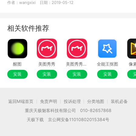
的具体操作方法，感兴趣的朋友快去下文看
作者：wangxixi
日期：2019-05-12
看吧!
相关软件推荐
醒图
美图秀秀
美图秀秀64位
全能王抠图
像
安装
安装
安装
安装
返回M端首页
免责声明
投诉处理
分类地图
装机必备
|
|
|
|
重庆天极魅客科技有限公司 010-82657868
天极下载 京公网安备11010802015384号