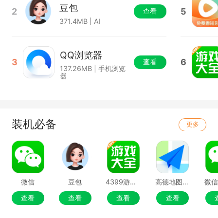
豆包
2
5
查看
371.4MB | AI
QQ浏览器
3
6
查看
137.26MB | 手机浏览
器
装机必备
更多
微信
豆包
4399游戏盒
高德地图移动端
微
查看
查看
查看
查看