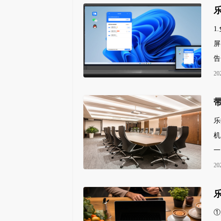
1
屏
告
20
乐
机
一
20
①