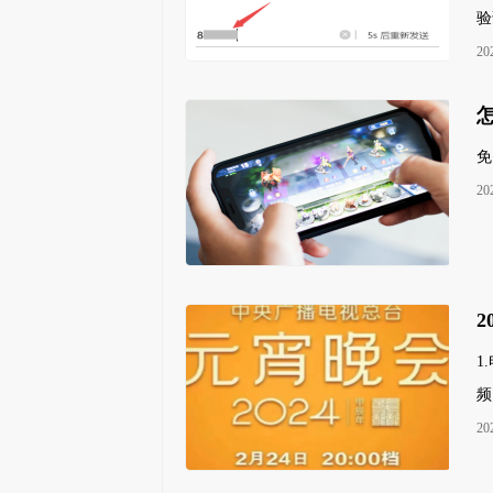
验
20
免
20
迅游加速器
净土
绝地求生官方指定加速器,专业的网游加速器
2
1
频
20