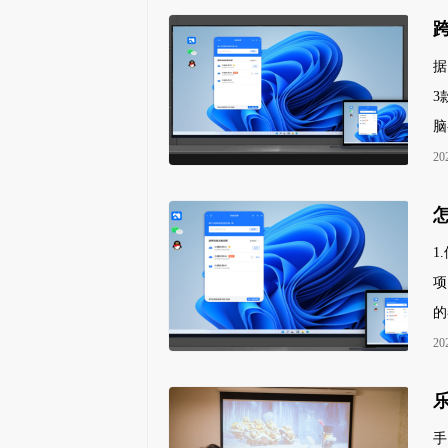
据
3
脑
20
1
项
的
20
手