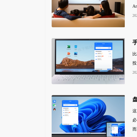
A
20
比
投
20
这
必
而