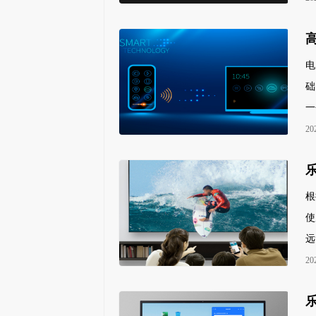
电
础
一
20
根
使
远
20