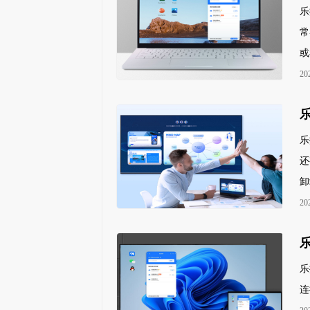
乐
常
或
20
乐
还
卸
20
乐
连