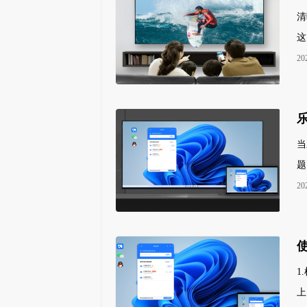
清
这
20
当
题
20
1
上