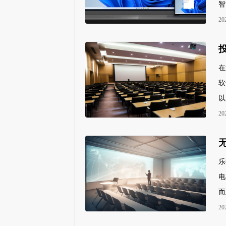
智
20
在
软
以
20
乐
电
而
20