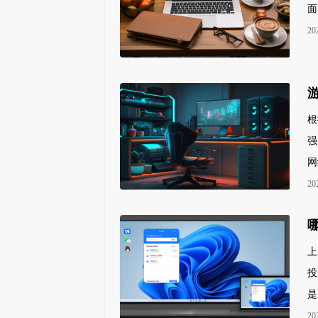
面
20
根
强
网
20
上
投
是
20