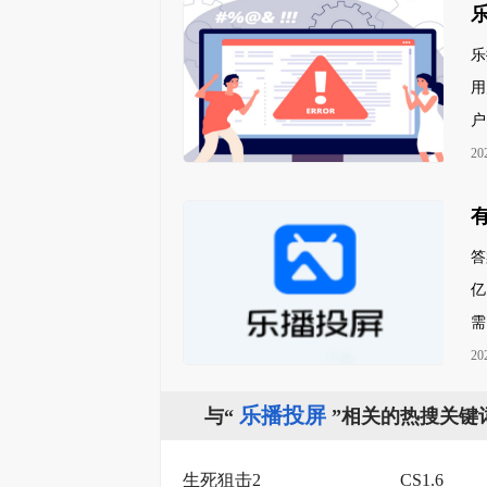
乐
用
户
20
答
亿
需
20
乐播投屏
与“
”相关的热搜关键
生死狙击2
CS1.6