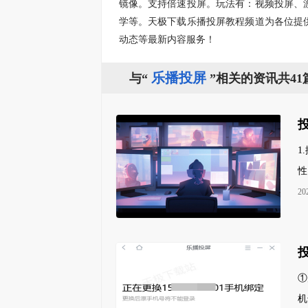
镜像。支持倍速投屏。玩法有：视频投屏、
学等。天极下载乐播投屏教程频道为各位提
动态等最新内容服务！
乐播投屏
与“
”相关的资讯共41
1
性
20
①
机