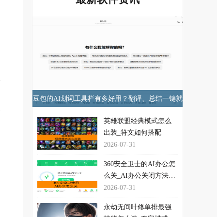
浪
浏
豆包的AI划词工具栏有多好用？翻译、总结一键就
一
行！
英雄联盟经典模式怎么
出装_符文如何搭配
2026-07-31
360安全卫士的AI办公怎
么关_AI办公关闭方法介
绍
2026-07-31
永劫无间叶修单排最强