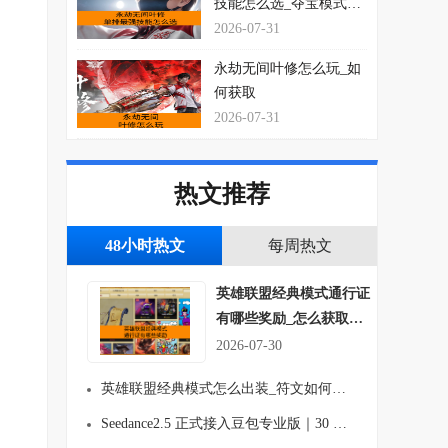
技能怎么选_夺宝模式玩
法思路介绍
2026-07-31
永劫无间叶修怎么玩_如
何获取
2026-07-31
热文推荐
48小时热文
每周热文
英雄联盟经典模式通行证
有哪些奖励_怎么获取符
文吗
2026-07-30
英雄联盟经典模式怎么出装_符文如何搭配
Seedance2.5 正式接入豆包专业版｜30 秒长视频生成、多图参考 AI视频创作能力全面升级