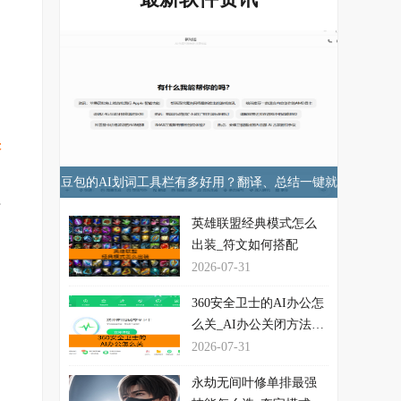
快
和
豆包的AI划词工具栏有多好用？翻译、总结一键就
开
行！
英雄联盟经典模式怎么
出装_符文如何搭配
2026-07-31
360安全卫士的AI办公怎
么关_AI办公关闭方法介
绍
2026-07-31
永劫无间叶修单排最强