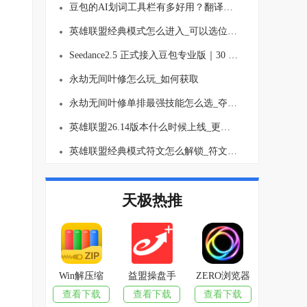
豆包的AI划词工具栏有多好用？翻译、总结一键就行！
英雄联盟经典模式怎么进入_可以选位置吗
Seedance2.5 正式接入豆包专业版｜30 秒长视频生成、多图参考 AI视频创作能力全面升级
永劫无间叶修怎么玩_如何获取
永劫无间叶修单排最强技能怎么选_夺宝模式玩法思路介绍
英雄联盟26.14版本什么时候上线_更新了哪些内容
英雄联盟经典模式符文怎么解锁_符文要买吗
天极热推
Win解压缩
益盟操盘手
ZERO浏览器
查看下载
查看下载
查看下载