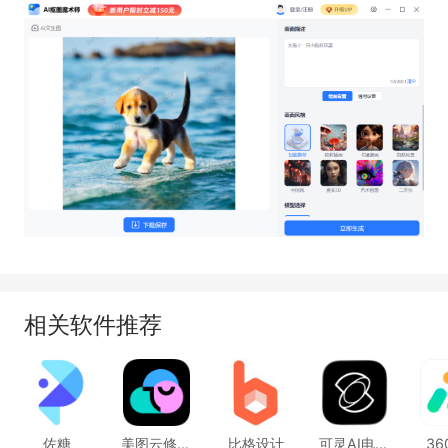
相关软件推荐
佐糖
美图云修Pro版
比格设计
可灵AI电脑版
3