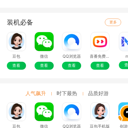
装机必备
更多
豆包
微信
QQ浏览器
喜番免费短剧
查看
查看
查看
查看
人气飙升
时下最热
品质好游
豆包
微信
QQ浏览器
豆包手机版
创游