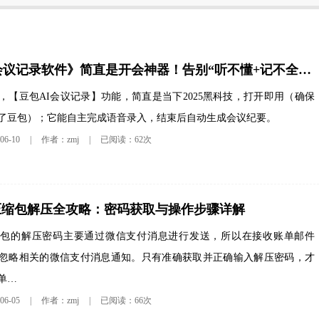
这款《AI会议记录软件》简直是开会神器！告别“听不懂+记不全”焦虑！
，【豆包AI会议记录】功能，简直是当下2025黑科技，打开即用（确保
了豆包）；它能自主完成语音录入，结束后自动生成会议纪要。
6-10
|
作者：zmj
|
已阅读：62次
压缩包解压全攻略：密码获取与操作步骤详解
缩包的解压密码主要通过微信支付消息进行发送，所以在接收账单邮件
忽略相关的微信支付消息通知。只有准确获取并正确输入解压密码，才
单…
6-05
|
作者：zmj
|
已阅读：66次