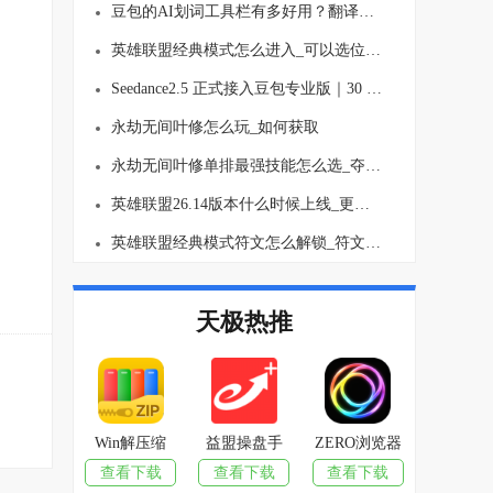
豆包的AI划词工具栏有多好用？翻译、总结一键就行！
英雄联盟经典模式怎么进入_可以选位置吗
Seedance2.5 正式接入豆包专业版｜30 秒长视频生成、多图参考 AI视频创作能力全面升级
永劫无间叶修怎么玩_如何获取
永劫无间叶修单排最强技能怎么选_夺宝模式玩法思路介绍
英雄联盟26.14版本什么时候上线_更新了哪些内容
英雄联盟经典模式符文怎么解锁_符文要买吗
天极热推
Win解压缩
益盟操盘手
ZERO浏览器
查看下载
查看下载
查看下载