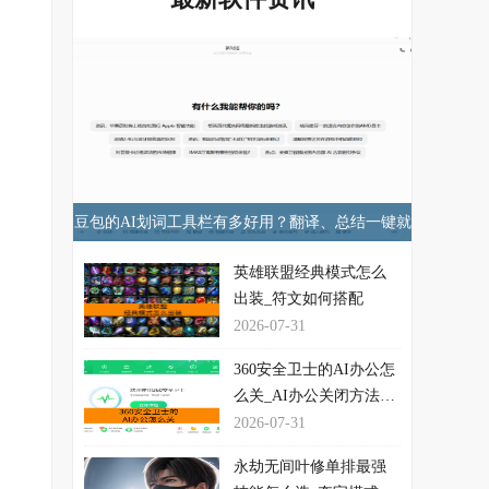
豆包的AI划词工具栏有多好用？翻译、总结一键就
行！
英雄联盟经典模式怎么
出装_符文如何搭配
2026-07-31
360安全卫士的AI办公怎
么关_AI办公关闭方法介
绍
2026-07-31
永劫无间叶修单排最强