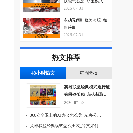
技能怎么选_夺宝模式玩
法思路介绍
2026-07-31
永劫无间叶修怎么玩_如
何获取
2026-07-31
热文推荐
48小时热文
每周热文
英雄联盟经典模式通行证
有哪些奖励_怎么获取符
文吗
2026-07-30
360安全卫士的AI办公怎么关_AI办公关闭方法介绍
英雄联盟经典模式怎么出装_符文如何搭配