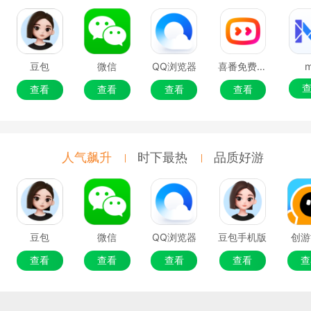
豆包
微信
QQ浏览器
喜番免费短剧
查看
查看
查看
查看
人气飙升
时下最热
品质好游
豆包
微信
QQ浏览器
豆包手机版
创游
查看
查看
查看
查看
查