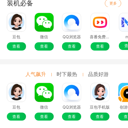
装机必备
更多
豆包
微信
QQ浏览器
喜番免费短剧
查看
查看
查看
查看
人气飙升
时下最热
品质好游
豆包
微信
QQ浏览器
豆包手机版
创游
查看
查看
查看
查看
查