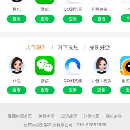
豆包
微信
QQ浏览器
喜番免费短剧
查看
查看
查看
查看
人气飙升
时下最热
品质好游
豆包
微信
QQ浏览器
豆包手机版
创游
查看
查看
查看
查看
查
返回M端首页
免责声明
投诉处理
分类地图
装机必备
|
|
|
|
重庆天极魅客科技有限公司 010-82657868