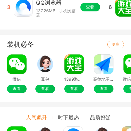
QQ浏览器
3
6
查看
137.26MB | 手机浏览
器
装机必备
更多
微信
豆包
4399游戏盒
高德地图移动端
微
查看
查看
查看
查看
人气飙升
时下最热
品质好游