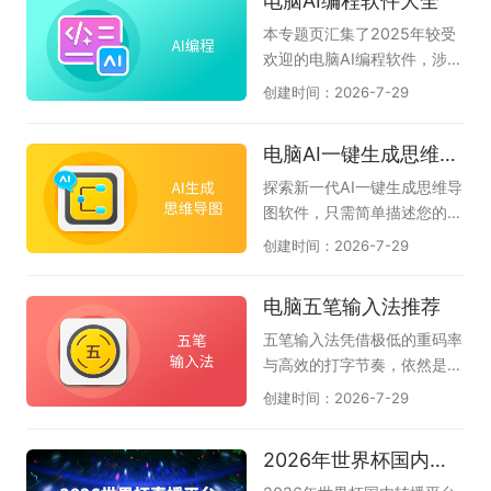
电脑AI编程软件大全
见，以及扣子、博思AIPPT、
端较好用的AI软件，希望对大
体应用，助力办公、创作、高
360AI办公、Cherry Studio
家有帮助。如果您觉得好用的
效算力赋能电脑智能操作，一
本专题页汇集了2025年较受
等工具，帮助你找到适合自己
话，可以收藏本专题。如果在
站式了解热门电脑智能体工
欢迎的电脑AI编程软件，涉及
的智能办公搭档。
使用过程中有任何软件问题，
具。
CodeBuddy腾讯云代码助
创建时间：2026-7-29
请联系软件客服反馈。（此专
手、Lingma IDE通义灵码、C
题会定期推荐好的AI软件，只
omate AI IDE文心快码、Tra
电脑AI一键生成思维导图软件大全
推荐10款。）
e、豆包AI编程、夸克AI编
程、Cursor、CodeGeeX插
探索新一代AI一键生成思维导
件等AI编程工具下载推荐。无
图软件，只需简单描述您的核
论您是初学者还是专业开发
心主题，AI便能即刻为您构建
创建时间：2026-7-29
者，都可以尝试使用，提升你
逻辑严谨、层次分明的思维导
的工作效率，解决你的编程问
图，助您轻松应对会议纪要、
电脑五笔输入法推荐
题。
读书笔记、创意策划、项目规
划还是知识整理，即可智能生
五笔输入法凭借极低的重码率
成结构清晰的思维导图，帮您
与高效的打字节奏，依然是许
自动化梳理思路，大幅节省时
多文字工作者和专业人士的首
创建时间：2026-7-29
间，让创意和逻辑完美结合。
选。它的核心优势在于见字拆
AI可一键生成思维导图和流程
码，能让你在不依赖拼音联想
2026年世界杯国内转播平台
图等多种图形，如甘特图、鱼
的情况下精准输出，减少选字
骨图、组织架构图、时间轴
打断思路的烦恼，尤其适合长