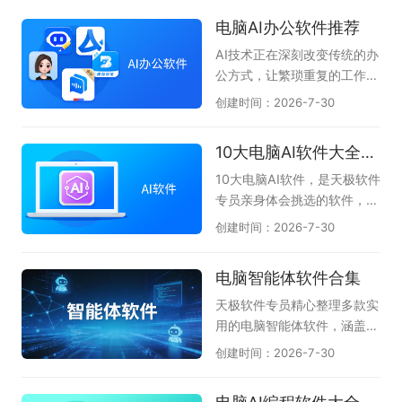
电脑AI办公软件推荐
AI技术正在深刻改变传统的办
公方式，让繁琐重复的工作变
得高效又轻松。无论是文案撰
创建时间：2026-7-30
写、数据分析、PPT制作，还
是会议记录与代码编写，AI办
10大电脑AI软件大全-办公学习必备
公软件都能像得力助手一样，
帮你快速理清思路并输出高质
10大电脑AI软件，是天极软件
量成果。它们将复杂的操作简
专员亲身体会挑选的软件，无
化为几句对话指令，大幅降低
论是AI问答、AI创作、AI答
创建时间：2026-7-30
了专业技能的门槛，使职场人
题、一键PPT生成、AI阅读总
和创作者能够把更多精力聚焦
结等都能很好的伴随左右，提
电脑智能体软件合集
在创意与决策上，真正实现事
升我们的办公效率和学习拓
半功倍的智慧办公。本专题为
展，不懂就问AI，真正体会到
天极软件专员精心整理多款实
大家整理了一批实用的电脑AI
了AI与人协同的魅力。本专题
用的电脑智能体软件，涵盖Q
办公软件，如文档处理的WP
共收集了DClaw、TRAE Wor
Claw、AiPy爱派、WorkBud
创建时间：2026-7-30
S AI、智能对话的豆包AI助
k、豆包、腾讯元宝、千问、
dy、MiniMax等主流AI智能
手、会议语音转文字的讯飞听
360AI办公、kimi等当下电脑
体工具，汇聚各类电脑端智能