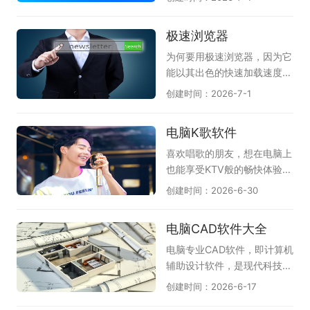
求；感兴趣的朋友不要犹豫
《三国杀OL桌面版》将经典
电脑安全浏览器，帮你获得更
了，快来下载体验一下吧！
身份推理玩法搬上电脑大屏；
好的防护体验。360安全浏览
极速浏览器
《漫威终极逆转》还原漫威英
器拥有恶意网址拦截和安全沙
雄角色，玩法新颖节奏明快；
箱技术，能有效保护上网安
为何要用极速浏览器，因为它
《英雄杀(新)》融合历史人
全；搜狗浏览器以网页加速和
能以其出色的快速加载速度和
物，对战充满乐趣。此外还收
多重防护见长，双核引擎兼容
稳定性而闻名，为用户提供了
创建时间：2026-7-1
录了《夜幕之下》《卡厄思梦
性强；QQ浏览器整合腾讯安
极致的上网体验。不论是浏览
境》等优质作品，无论偏好硬
全云库，实时识别欺诈网站；
网页还是观看视频，极速浏览
电脑K歌软件
核竞技还是轻松冒险，都能在
谷歌Chrome凭借沙盒隔离与
器都能以出色的性能，帮助用
这份推荐清单中找到心仪之
快速更新机制，提供稳定可靠
户更加便捷地完成各种互联网
喜欢唱歌的朋友，想在电脑上
选。（手游电脑版可结合模拟
的上网环境；Microsoft Edg
操作。通常地，极速浏览器具
也能享受KTV般的畅快体验，
器上手）
e的SmartScreen筛选器可防
备智能广告屏蔽功能，能够有
不妨试试这几款实用的电脑K
创建时间：2026-6-30
范网络钓鱼。此外还有火狐、
效地过滤掉网页中繁琐的广告
歌软件。《全民K歌》是目前
2345加速浏览器等实用选
内容，为用户提供清爽的上网
人气较高的选择，曲库丰富、
电脑CAD软件大全
择。无论偏好国产还是国际品
环境；当然，在功能上，极速
伴奏质量好，支持录音修音和
牌，都能从中找到适合自己的
浏览器现在也支持用户自定义
社交互动；《i歌霸》界面简
电脑专业CAD软件，即计算机
安全浏览器。
插件，从而让浏览器用着更加
洁，点歌操作方便，家庭娱乐
辅助设计软件，是现代科技与
顺手。除此之外，极速浏览器
很合适；《Kanto Player》作
艺术结合的结晶。在建筑、工
创建时间：2026-6-17
在安全性方面也是很不错的，
为专业的卡拉OK播放器，支
程、制造等领域，它如同一位