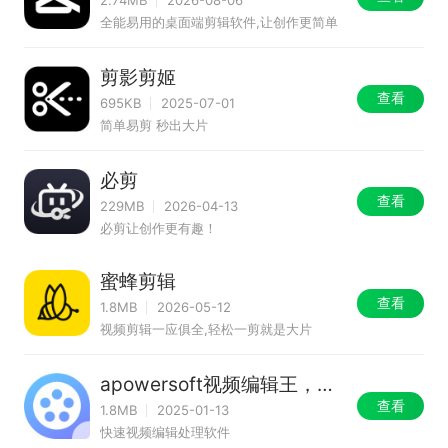
2.74MB
2026-08-06
全能易用的桌面端剪辑软件,让创作更简单
剪影剪姬
查看
695KB
2025-07-01
简单易剪 秒出大片
必剪
查看
229MB
2026-04-13
必剪让创作更有趣！
蜜蜂剪辑
查看
1.8MB
2026-05-12
视频剪辑一应俱全,轻松一剪就是大片
apowersoft视频编辑王，蜜
蜂剪辑
查看
1.8MB
2025-01-13
快速视频编辑处理软件