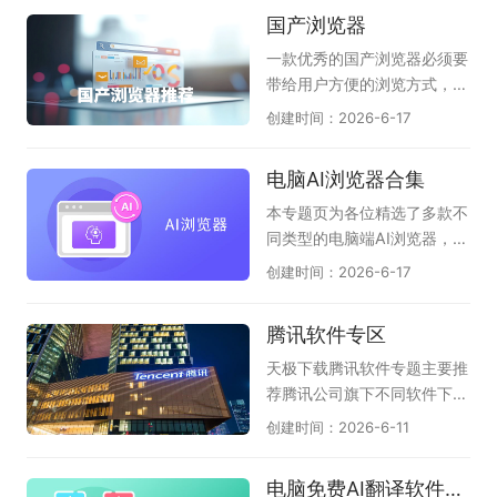
多重手段加密，避免上网信息
持多种音视频格式，播放流
得力的助手，为设计师们插上
国产浏览器
被泄露。所以，有需求的朋
畅，配合动态歌词显示，带来
了创意的翅膀。在这虚拟的画
友，快来天极下载极速浏览器
沉浸式K歌感受。此外，像
布上，设计师们可以自由地勾
一款优秀的国产浏览器必须要
专题下载吧！
《唱吧》《酷狗唱唱》《回
勒出宏伟的蓝图，探索无尽的
带给用户方便的浏览方式，舒
森》等应用也能通过电脑版或
可能性。CAD软件不仅提高了
适的上网体验以及其强大的自
创建时间：2026-6-17
模拟器运行，满足你练歌、录
设计的效率，还确保了细节的
主研制内核技术。渲染引擎
歌、分享作品等不同需求，宅
精确与质量的卓越。它突破了
(内核)却是一款浏览器的灵
电脑AI浏览器合集
家也能尽情欢唱。
传统手工绘图的束缚，为用户
魂，目前一众国产浏览器均有
提供了一个无限广阔的创作天
自己的特点，也符合国人的使
本专题页为各位精选了多款不
地，是技术赋予人类的一份珍
用习惯。在这里，天极下载国
同类型的电脑端AI浏览器，它
贵礼物。CAD软件的使用已经
产浏览器大全专题推荐一系列
们分为：第1种：在原生浏览
创建时间：2026-6-17
广泛应用于建筑、机械、电子
国产浏览器下载服务，其中收
器上内置强大的AI助手，能帮
和航天等行业，其应用范围非
录了AI桌面浏览器，夸克浏览
您自动总结网页、翻译；能图
腾讯软件专区
常广泛。对于从事设计工作的
器，豆包，360安全浏览器，
片识别、智能问答、创作等
人而言，熟练使用CAD软件至
2345加速浏览器等，总有一
（如QQ浏览器、猎豹浏览
天极下载腾讯软件专题主要推
关重要，可以提高工作效率，
款适合你！
器、联想浏览器）；第2种：
荐腾讯公司旗下不同软件下载
提高工作质量。以下是小编精
以AI驱动的浏览器，直接告诉
需求，大家可以根据自己需要
创建时间：2026-6-11
选出的电脑专业CAD软件大
用户，我就是AI浏览器，支持
下载，它们是腾讯QQ、微
全，支持完美查看AutoCA
精准提炼页面摘要、智能问
信、企业微信、腾讯电脑管
电脑免费AI翻译软件盘点
D、BIM模型、天正建筑等各
答；辅助视频、音频、网页、
家、腾讯视频、腾讯会议、Q