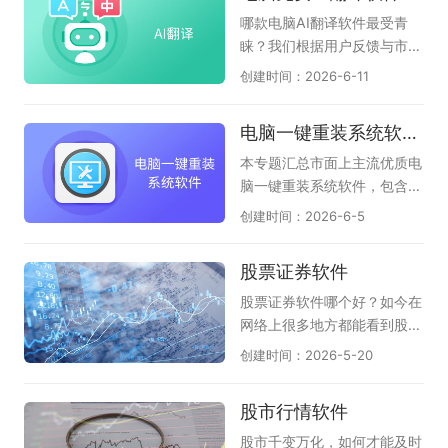
版本二维和三维CAD图纸，希
文档阅读；和第1种区别差不
Q音乐、腾讯文档、QQ游戏
哪款电脑AI翻译软件最受青
望对各位有帮助！
多，只是重点突出了AI功能；
大厅、QQ浏览器、QQ输入
睐？我们根据用户反馈与市场
（如：AI桌面浏览器、360AI
法、FoxMail等多款软件，只
热度，整理了本年度备受关注
创建时间：2026-6-11
浏览器、小白AI浏览器）；第
要你有需求，在这里都能找
的电脑免费AI翻译软件。汇集
3种：它是全能AI桌面助手，
到；腾讯软件涉及各行各业，
了众多主流与新兴的可靠工
电脑一键重装系统软件汇总
使用AI功能的时候，还支持输
有娱乐、有视频、有音乐、有
具，为您呈现当前电脑端AI翻
入网址访问页面，称的上隐形
办公、有管家、有浏览器等品
译领域的权威选择指南，助您
本专题汇总市面上主流优质电
AI浏览器（如豆包、夸克、纳
类，应有尽有，可以满足不同
一目了然做出决策。本专题页
脑一键重装系统软件，包含云
米AI）；AI浏览器时代已来！
用户的下载和体验，感兴趣的
面全面收录了电脑端高效专业
净装机大师、小白一键重装系
创建时间：2026-6-5
我们为您搜罗了多款最新、最
朋友千万不要错过，尽快下载
的AI翻译软件：包括老牌百度
统、系统之家装机大师、魔法
具革命性的免费AI原生浏览
体验一下吧！
AI翻译、网易有道AI翻译；还
猪系统重装大师、360系统重
股票证券软件
器。这些专为电脑端设计的浏
有值得信赖的新型AI翻译助
装大师、小鱼一键重装系统工
览器将AI深度融入每个操作，
手，它们是豆包、夸克、文小
具等多款实用工具，软件纯净
股票证券软件哪个好？如今在
能理解您的指令并自主完成任
言、腾讯元宝，内部都自带了
度高、适配性强，支持全自动
网络上很多地方都能看到股票
务，彻底改变您的上网方式。
AI翻译功能，无论您是办公、
智能装机、驱动适配、系统还
证券的话题，的确近几年股市
创建时间：2026-5-20
如果你还没有使用，赶快在此
学习还是阅读外文文献，这里
原等功能，适配家用、办公各
行情非常特殊，随着疫情形势
下载使用吧。
都能帮助您快速找到心仪的AI
类电脑使用场景，为广大用户
和国际局势的发展，股票证券
股市行情软件
翻译软件，提升效率。
甄选靠谱的电脑重装系统工
的形势也在不断波动，随时掌
具。
握当前动向就非常重要了，但
股市千变万化，如何才能及时