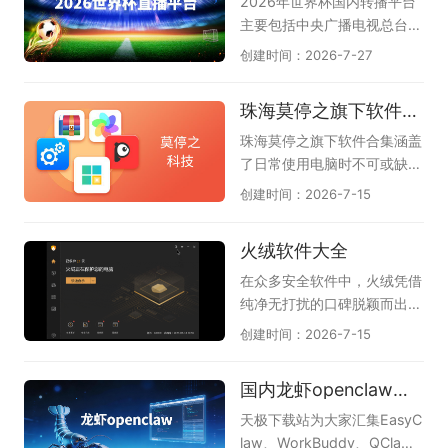
2026年世界杯国内转播平台
等，还可智能分析文档、图
篇写作和需要盲打的办公场
主要包括中央广播电视总台
片、网页、音频，生成脑图大
景。如今主流的电脑五笔输入
（央视）、中国移动咪咕以及
创建时间：2026-7-27
纲，支持风格自动美化，让你
法在保留传统优势的同时，还
小红书。其中央视拥有总版权
轻松绘图。若想实现AI思维导
加入了智能造词、云词库同
（央视频、央视体育），咪咕
珠海莫停之旗下软件合集
图，提升工作和学习效率，请
步、五笔拼音混输等新功能，
和小红书获授新媒体转播权，
下载体验下，这是天极下载软
大大降低了新用户的学习门
上海五星体育和广东体育频道
珠海莫停之旗下软件合集涵盖
件专员精心为各位准备的，希
槛，也让老用户的重码体验更
获授电视转播权。我们不仅可
了日常使用电脑时不可或缺的
望您喜欢，他们是万兴脑图、
加顺畅。本专题为大家整理了
以观看实时进行的比赛，还可
几款高效工具，能一站式解决
创建时间：2026-7-15
boardmix博思白板、Proces
几款口碑出色的电脑五笔输入
以回顾以往比赛中的精彩瞬
系统优化、文件管理与文档处
sOn、知犀思维导图、TreeMi
法，像兼容性强的搜狗五笔、
间，甚至可以了解未来几天的
理等常见需求。其中，Windo
火绒软件大全
nd树图。
清爽简洁的QQ五笔、大词库
赛程，让我们可以更好的观
ws优化大师帮助清理垃圾和
的万能五笔，以及微信输入
看、了解2026世界杯。
优化性能，让系统运行更流
在众多安全软件中，火绒凭借
法、百度五笔、极品五笔等实
畅；Win解压缩和Win看图王
纯净无打扰的口碑脱颖而出。
用选择，帮助你找到码字准确
让文件浏览和解压变得轻松便
这份火绒软件大全汇聚了火绒
创建时间：2026-7-15
又顺手的那一款。
捷；PDF大师满足文档查看与
官方精心打造的几款实用工
格式转换的刚需；而驱动专家
具，帮助电脑保持安全与流
国内龙虾openclaw软件合集
和DLL系统修复工具则专门解
畅。《火绒安全软件》作为主
决硬件驱动与系统报错等棘手
力安全防护工具，以轻巧不卡
天极下载站为大家汇集EasyC
问题。这套工具合集以轻巧实
机、防御能力出色而备受好
law、WorkBuddy、QCla