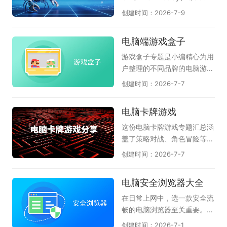
用为特点，各组件紧密配合，
评，能有效拦截木马病毒和流
w、LobsterAI有道龙虾、36
创建时间：2026-7-9
覆盖了从日常办公到系统维护
氓软件；《火绒应用商店》提
0安全龙虾、360龙虾卫士、
的多个场景。无需四处寻找零
供绿色纯净的软件下载服务，
OpenClaw本地部署助手等国
电脑端游戏盒子
散软件，莫停之这套合集就能
上架应用均经过严格检测，杜
内主流龙虾工具，为您提供全
帮助电脑保持稳定流畅的状
绝捆绑和恶意插件；《火绒强
面的OpenClaw软件选择参
游戏盒子专题是小编精心为用
态，是非常值得常备的电脑工
力卸载》则专为清理顽固软件
考，助力高效AI办公自动化。
户整理的不同品牌的电脑游戏
具箱。
设计，能够深度扫描并彻底删
特别是腾讯和360都已上线龙
盒子软件，它们是51游戏盒
创建时间：2026-7-7
除残留文件和注册表，释放磁
虾管家，为本地电脑运行龙虾
子、逗游游戏宝库、快玩、多
盘空间。这几款火绒软件各司
提供安全保障，感兴趣的小伙
玩lol盒子、WeGame、360
电脑卡牌游戏
其职，从安全守护到软件管
伴赶紧下载体验吧。
游戏盒子、多玩我的世界盒子
理，形成了一套完整的电脑维
等等；游戏盒子可以理解为游
这份电脑卡牌游戏专题汇总涵
护方案。火绒安全软件还具备
戏工具或游戏助手，它可以将
盖了策略对战、角色冒险等多
弹窗拦截、漏洞修复等实用功
好玩的小游戏、页游、网游汇
种玩法，天极软件专员为卡牌
创建时间：2026-7-7
能，全方位守护电脑安全。如
聚到一起，不用下载就能玩；
游戏爱好者精选了多款好玩的
果你追求无广告、无打扰的清
也可以为玩家提供游戏加速、
电脑卡牌游戏。请欣赏：《炉
电脑安全浏览器大全
爽系统体验，这套火绒软件大
游戏资讯、游戏补丁、查游戏
石传说》作为经典之作，策略
全便是非常理想的选择，强烈
数据等服务；给玩家最畅快的
深度强、竞技体系成熟；《月
在日常上网中，选一款安全流
推荐安装使用。
体验。在这里的游戏盒子软件
圆之夜》以Roguelike卡牌玩
畅的电脑浏览器至关重要。天
应有尽有，都能满足各位的需
法构建独特剧情冒险体验；
极这份合集整理了多款热门的
创建时间：2026-7-1