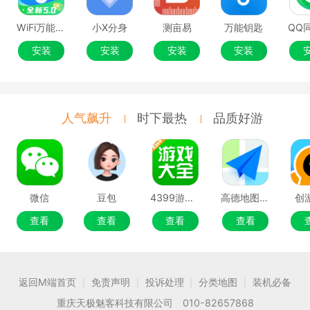
WiFi万能钥匙
小X分身
测亩易
万能钥匙
安装
安装
安装
安装
人气飙升
时下最热
品质好游
微信
豆包
4399游戏盒
高德地图移动端
创
查看
查看
查看
查看
返回M端首页
免责声明
投诉处理
分类地图
装机必备
|
|
|
|
重庆天极魅客科技有限公司 010-82657868