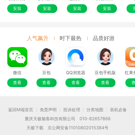
安装
安装
安装
安装
人气飙升
时下最热
品质好游
微信
豆包
QQ浏览器
豆包手机版
查看
查看
查看
查看
返回M端首页
免责声明
投诉处理
分类地图
装机必备
|
|
|
|
重庆天极魅客科技有限公司 010-82657868
天极下载 京公网安备11010802015384号