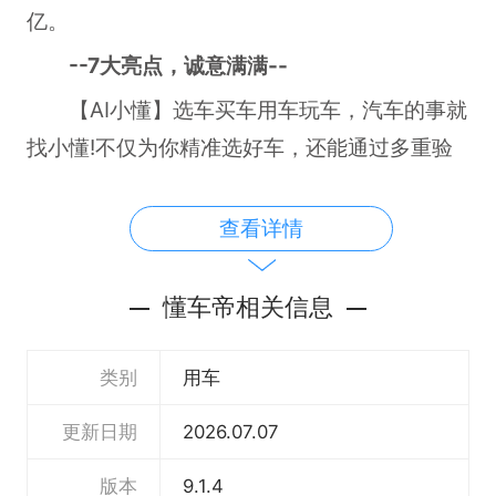
亿。
--7大亮点，诚意满满--
【AI小懂】选车买车用车玩车，汽车的事就
找小懂!不仅为你精准选好车，还能通过多重验
证给你最真实的价格、最透明的车况，新车二手
车都能放心买。AI小懂，懂车更懂你!
查看详情
【真实】百万真实车主，分享“车主成交
价、真实车主口碑”，让你买车不吃亏!
懂车帝相关信息
【政府补贴】汽车以旧换新官方指定平台，
类别
用车
2026年承接河北、湖北、云南、江西、福建等
17个省市汽车置换更新补贴申请。
更新日期
2026.07.07
【专业】云集专业汽车测评人的真实体验的
版本
9.1.4