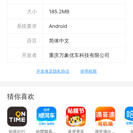
懂车分，平台打造专业客观的原创内容，为你深
大小
185.2MB
入浅出地展现爱车每一面。
【有趣】丰富的“直播、小视频”内容体验;创
系统要求
Android
新的“3D看车、拍照识车”等丰富有趣的内容和
语言
简体中文
功能，让你告别枯燥，开心选车。
开发者
重庆万象优车科技有限公司
【优惠】多样的平台优惠活动，特价车、直
播优惠券等，福利满满，让你买车更优惠!
开发者及隐私协议
使用权限
【实用】超细致的参数配置、视频说明书、
专业评测、选车pk等实用功能，在家也能轻松
猜你喜欢
选车。
如祺出行
哈啰顺风车-拼车打车车主通勤
途虎养车
滴答滴出行司机端