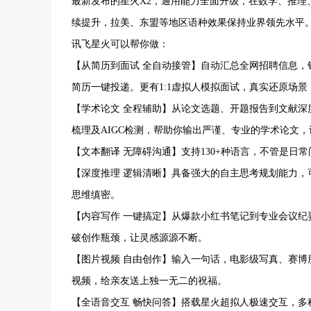
最新发布的星火X2，通用能力全面升级，在数学、推理
续提升，拉美、东盟等地区语种效果保持业界领先水平
讯飞星火可以帮你做：
【从简历到面试 全自动接管】自动汇总全网招聘信息
简历一键投递。更有1:1虚拟人模拟面试，真实还原场景，
【学术论文 全程辅助】从论文选题、开题报告到文献
梳理及AIGC检测，帮助你输出严谨、专业的学术论文
【文本翻译 无障碍沟通】支持130+种语言，不管是日
【深度推理 逻辑清晰】具备强大的自主思考规划能力
思维缜密。
【内容写作 一键搞定】从爆款小红书笔记到专业会议纪
破创作瓶颈，让灵感源源不断。
【图片视频 自由创作】输入一句话，电影级写真、赛
视频，给亲友送上独一无二的祝福。
【全语音交互 畅快问答】搭载星火超拟人极速交互，