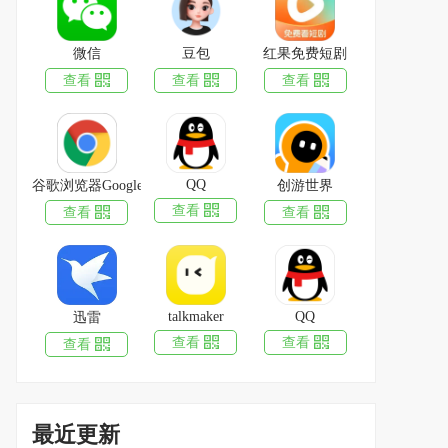
微信
豆包
红果免费短剧
查看
查看
查看
QQ
谷歌浏览器Google Chrome
创游世界
WiFi万能钥匙
下载
查看
查看
查看
82.88MB
|
2026-07-24
豆包
下载
371.4MB
|
2026-08-07
talkmaker
QQ
迅雷
豆包
下载
查看
查看
查看
371.4MB
|
2026-08-07
爱奇艺
下载
121.3MB
|
2026-08-04
最近更新