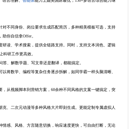
、语言理解、
智能体
能力上媲美国际最优；130+多语言综合能力继
。
，针对不同身份、岗位要求生成匹配简历，多种精美模板可选，支持
助你自信拿Offer。
深度研读、学术搜索，提供全链路支持。同时，支持文本润色、逻辑
，让科研工作更高效。
常问答、解数学题、写文章还是翻译，都能搞定。
，可以将数学、编程等复杂任务逐步拆解，如同学霸一样头脑清晰、
要，从视频脚本到营销方案，60余种不同风格的文案一键搞定，突
博朋克、二次元动漫等多种风格大片即刻生成。更能定制专属虚拟人
多种情感、风格、方言随意切换，响应速度更快，可自由打断，无论