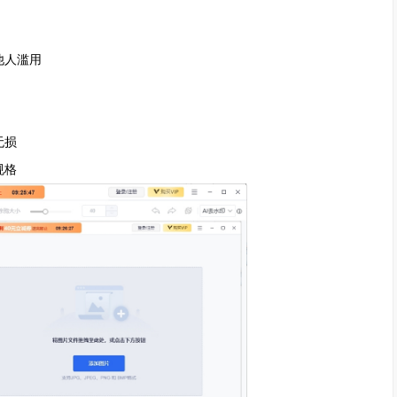
他人滥用
无损
规格