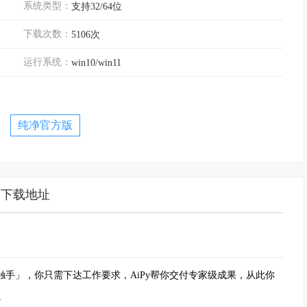
系统类型：
支持32/64位
下载次数：
5106次
运行系统：
win10/win11
纯净官方版
下载地址
战甲触手」，你只需下达工作要求，AiPy帮你交付专家级成果，从此你
。