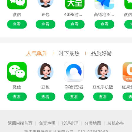
微信
豆包
4399游戏盒
高德地图移动端
微
查看
查看
查看
查看
人气飙升
时下最热
品质好游
微信
豆包
QQ浏览器
豆包手机版
查看
查看
查看
查看
返回M端首页
免责声明
投诉处理
分类地图
装机必备
|
|
|
|
重庆天极魅客科技有限公司 010-82657868