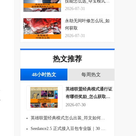
技能怎么选_夺宝模式玩
法思路介绍
2026-07-31
永劫无间叶修怎么玩_如
何获取
2026-07-31
热文推荐
48小时热文
每周热文
英雄联盟经典模式通行证
按
有哪些奖励_怎么获取符
片
文吗
2026-07-30
英雄联盟经典模式怎么出装_符文如何搭配
Seedance2.5 正式接入豆包专业版｜30 秒长视频生成、多图参考 AI视频创作能力全面升级