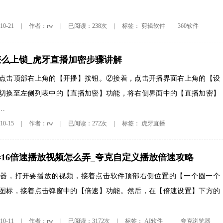
剪辑软件
360软件
0-21
|
作者：rw
|
已阅读：238次
|
标签：
么上锁_虎牙直播加密步骤讲解
点击顶部右上角的【开播】按钮。②接着，点击开播界面右上角的【设
切换至左侧列表中的【直播加密】功能，将右侧界面中的【直播加密】
…
虎牙直播
0-15
|
作者：rw
|
已阅读：272次
|
标签：
16倍速播放视频怎么弄_夸克自定义播放倍速攻略
览器，打开要播放的视频，接着点击软件顶部右侧位置的【一个圆一个
图标，接着点击弹窗中的【倍速】功能。然后，在【倍速设置】下方的
AI软件
夸克浏览器
0-11
|
作者：rw
|
已阅读：3172次
|
标签：