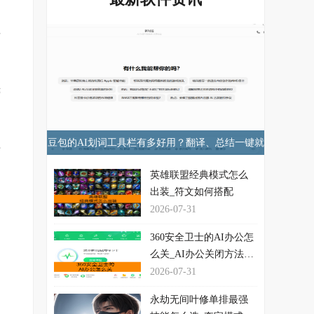
是
要
键
豆包的AI划词工具栏有多好用？翻译、总结一键就
希
行！
英雄联盟经典模式怎么
出装_符文如何搭配
2026-07-31
360安全卫士的AI办公怎
么关_AI办公关闭方法介
绍
2026-07-31
永劫无间叶修单排最强