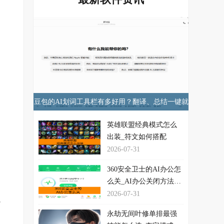
，
豆包的AI划词工具栏有多好用？翻译、总结一键就
：
行！
英雄联盟经典模式怎么
出装_符文如何搭配
2026-07-31
品
360安全卫士的AI办公怎
么关_AI办公关闭方法介
绍
2026-07-31
补
永劫无间叶修单排最强