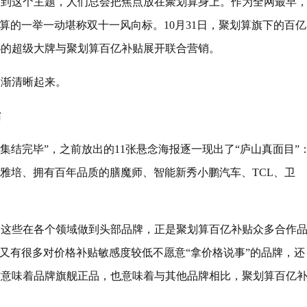
回到这个主题，人们总会把焦点放在聚划算身上。作为全网最早
算的一举一动堪称双十一风向标。10月31日，聚划算旗下的百亿
秘的超级大牌与聚划算百亿补贴展开联合营销。
逐渐清晰起来。
贴
牌集结完毕”，之前放出的11张悬念海报逐一现出了“庐山真面目”
牌雅培、拥有百年品质的膳魔师、智能新秀小鹏汽车、TCL、卫
。这些在各个领域做到头部品牌，正是聚划算百亿补贴众多合作
，又有很多对价格补贴敏感度较低不愿意“拿价格说事”的品牌，还
作意味着品牌旗舰正品，也意味着与其他品牌相比，聚划算百亿