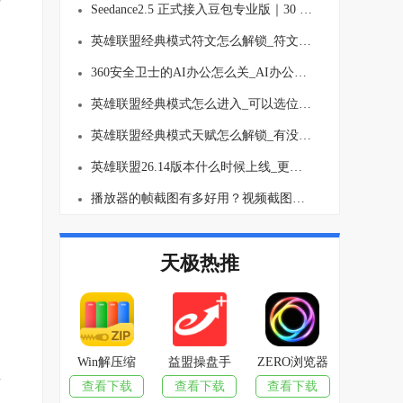
这
Seedance2.5 正式接入豆包专业版｜30 秒长视频生成、多图参考 AI视频创作能力全面升级
英雄联盟经典模式符文怎么解锁_符文要买吗
360安全卫士的AI办公怎么关_AI办公关闭方法介绍
英雄联盟经典模式怎么进入_可以选位置吗
英雄联盟经典模式天赋怎么解锁_有没有等级上限
英雄联盟26.14版本什么时候上线_更新了哪些内容
播放器的帧截图有多好用？视频截图再也不麻烦了！
消
天极热推
。
Win解压缩
益盟操盘手
ZERO浏览器
渠
查看下载
查看下载
查看下载