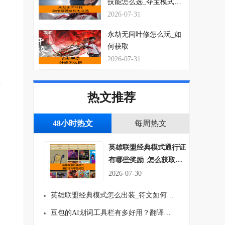
技能怎么选_夺宝模式玩
法思路介绍
2026-07-31
永劫无间叶修怎么玩_如
何获取
2026-07-31
方
热文推荐
48小时热文
每周热文
英雄联盟经典模式通行证
有哪些奖励_怎么获取符
文吗
2026-07-30
英雄联盟经典模式怎么出装_符文如何搭配
豆包的AI划词工具栏有多好用？翻译、总结一键就行！