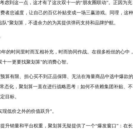
分考虑到这一点，这才有了这次双十一的“朋友圈联动”。正因为充
消费者忠诚度，让自己的百亿补贴变成一场三赢游戏。同理，这
站队”聚划算，不遗余力的为其提供弹药支持和品牌护航。
卷
10年的时间里时而互相补充，时而协同作战。在很多粉丝的心中
双十一更要找聚划算”的消费心智。
那些预算有限、担心买不到正品保障、无法在海量商品中选中爆款
成常态化，聚划算一直在进行战略思考：如何不依赖集团补贴、不
既定目标。
实现低价之外的价值跃升”。
提升销量和平台权重，聚划算无疑提供了一个“爆发窗口”：在长