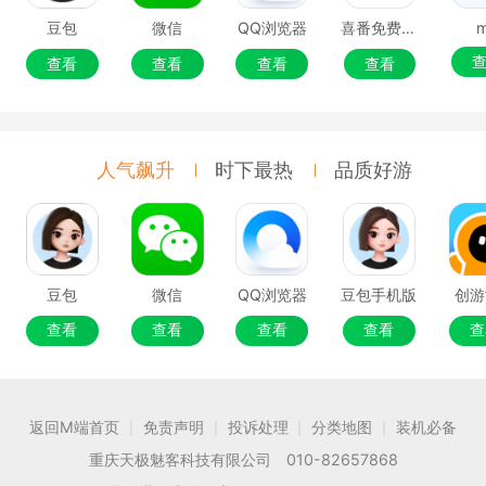
豆包
微信
QQ浏览器
喜番免费短剧
查看
查看
查看
查看
人气飙升
时下最热
品质好游
豆包
微信
QQ浏览器
豆包手机版
创游
查看
查看
查看
查看
查
返回M端首页
免责声明
投诉处理
分类地图
装机必备
|
|
|
|
重庆天极魅客科技有限公司 010-82657868