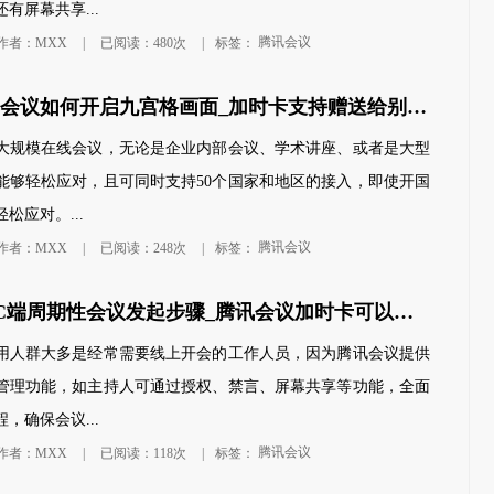
有屏幕共享...
腾讯会议
作者：MXX
|
已阅读：480次
|
标签：
电脑版腾讯会议如何开启九宫格画面_加时卡支持赠送给别人使用吗
大规模在线会议，无论是企业内部会议、学术讲座、或者是大型
能够轻松应对，且可同时支持50个国家和地区的接入，即使开国
松应对。...
腾讯会议
作者：MXX
|
已阅读：248次
|
标签：
腾讯会议PC端周期性会议发起步骤_腾讯会议加时卡可以重复使用吗
用人群大多是经常需要线上开会的工作人员，因为腾讯会议提供
管理功能，如主持人可通过授权、禁言、屏幕共享等功能，全面
，确保会议...
腾讯会议
作者：MXX
|
已阅读：118次
|
标签：