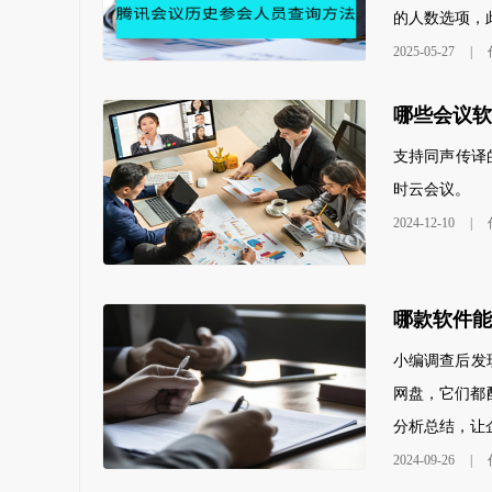
的人数选项，此
2025-05-27
|
支持同声传译
时云会议。
2024-12-10
|
豆包
抖音
豆包工作任务上线,开启自动化高效办公
看见并
小编调查后发
网盘，它们都
分析总结，让企
2024-09-26
|