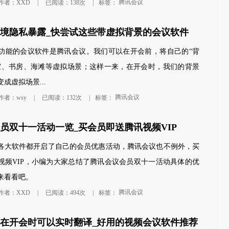
腾讯会议
作者：XXD
|
已阅读：138次
|
标签：
境隐私暴露_快尝试这些带虚拟背景的会议软件
功能的会议软件是腾讯会议。我们可以在开会前，将自己的“背
室、书房、海滩等虚拟场景；这样一来，在开会时，我们的背景
成虚拟场景...
腾讯会议
作者：wsy
|
已阅读：132次
|
标签：
员双十一活动一览_买会员即送腾讯视频VIP
各大软件都开启了自己的会员优惠活动，腾讯会议也不例外，买
视频VIP，小编为大家总结了腾讯会议会员双十一活动具体的优
来看看吧。
腾讯会议
作者：XXD
|
已阅读：494次
|
标签：
在开会时可以实时翻译_好用的视频会议软件推荐