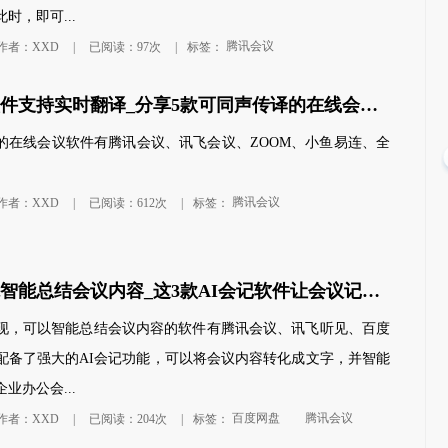
时，即可...
腾讯会议
作者：XXD
|
已阅读：97次
|
标签：
哪些会议软件支持实时翻译_分享5款可同声传译的在线会议软件
的在线会议软件有腾讯会议、讯飞会议、ZOOM、小鱼易连、全
腾讯会议
作者：XXD
|
已阅读：612次
|
标签：
腾讯视频
连接世界的短视频平台
桌面迷你模式,让追剧触手可
哪款软件能智能总结会议内容_这3款AI会记软件让会议记录不再繁琐
现，可以智能总结会议内容的软件有腾讯会议、讯飞听见、百度
配备了强大的AI会记功能，可以将会议内容转化成文字，并智能
业办公会...
百度网盘
腾讯会议
作者：XXD
|
已阅读：204次
|
标签：