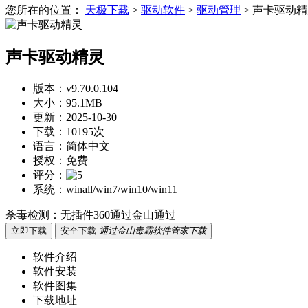
您所在的位置：
天极下载
>
驱动软件
>
驱动管理
>
声卡驱动精
声卡驱动精灵
版本：
v9.70.0.104
大小：
95.1MB
更新：
2025-10-30
下载：
10195次
语言：
简体中文
授权：
免费
评分：
系统：
winall/win7/win10/win11
杀毒检测：
无插件
360通过
金山通过
立即下载
安全下载
通过金山毒霸软件管家下载
软件介绍
软件安装
软件图集
下载地址