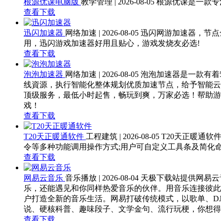
根源优课电脑版
教学管理 | 2026-08-05
根源优课是一款专
查看下载
迅闪加速器
网络加速 | 2026-08-05
迅闪网游加速器，节点
用，迅闪游戏加速器好用且贴心，游戏发烧友必选!
查看下载
泡泡加速器
网络加速 | 2026-08-05
泡泡加速器是一款有着
线資源，执行智能化整体规划优质加速节点，给予智能云
顶级服务，最低小时起售，畅玩到爽，万家必选！帮助游戏
戏！
查看下载
T20天正暖通软件
工程建筑 | 2026-08-05
T20天正暖通
令等多种功能调用操作方式;用户可自定义工具条及简化
查看下载
网易云音乐
音乐播放 | 2026-08-04
天极下载站提供网易云
乐，还能遇见和你同样热爱音乐的伙伴。用音乐连接彼此
户打造全新的音乐生活。网易打破传统模式，以歌单、D
说、硬核科普、趣味段子、文学金句、流行玩梗，你想得
查看下载