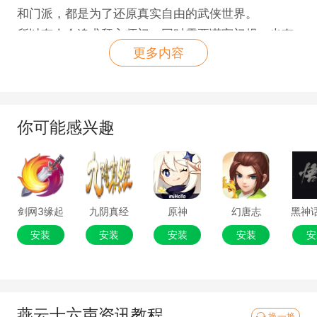
和门派，都是为了还原真实自由的武侠世界。
所以有人会追求拜入师门，同时需要谨守门规；也有
更多内容
人喜欢自由自在，但也不可避免地会多一份坎坷孤独
（比如冒着严寒蛰伏于冰天雪地中偷师）。他们都可
以有自己的江湖体验，我们就是想提供这样的自由
度。同时，如果加入了某个门派，也可以去偷师其他
你可能感兴趣
门派的武学。游戏中的武器和武学流派，都是对所有
玩家自由开放的，没有MMO那种固定的职业限制。
需要预留多少空间进行下载?
为保证各位游侠游戏的顺利安装，可根据自己的需求
剑网3缘起
九阴真经
原神
幻唐志
选择对应的包体下载，机械硬盘下载游戏可能会比较
安装
安装
安装
安装
安
慢，耗时较久，建议安装在固态硬盘（SSD）会有更
好的游戏体验。
标准包：需要预留100G以上的空间
极速包：需要预留60G以上的空间
燕云十六声资讯教程
换一换