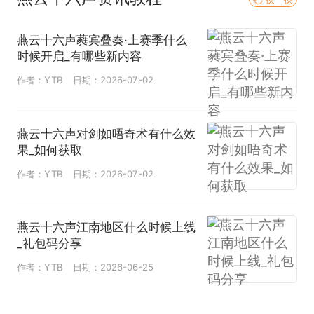
我是之前参与过测试的玩家，是否可以直接使用之前
的启动器?
燕云十六声蕤宾叠奏·上赛季什么
为了保障各位游侠的游戏体验，请把之前参与测试所
时候开启_有哪些新内容
使用的启动器卸载，重新安装新版
作者：YTB
日期：2026-07-02
点击启动器无反应？
可以到游戏目录文件下点击exe启动，若还是不成
功，建议重新下载安装启动器
燕云十六声对剑如唔奇术有什么效
打开启动器或启动游戏时，提示：此文件的版本与正
果_如何获取
在运行的Windows版本不兼容?
作者：YTB
日期：2026-07-02
请确认Windows系统是否满足游戏支持的适配要求，
若设备性能较低，可能会出现无法安装、无法启动、
燕云十六声江南地区什么时候上线
黑屏、卡顿等现象。
_礼包码分享
1.在搜索窗口搜索控制面板。
作者：YTB
日期：2026-06-25
2.点击系统和安全。
3.打开系统页面即可查看当前设备信息。