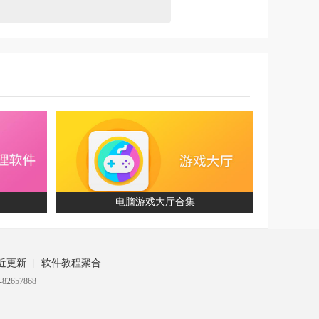
电脑游戏大厅合集
电脑
近更新
软件教程聚合
82657868