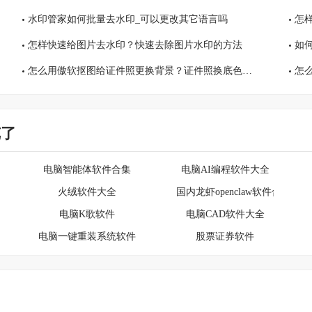
水印管家如何批量去水印_可以更改其它语言吗
怎
怎样快速给图片去水印？快速去除图片水印的方法
如
怎么用傲软抠图给证件照更换背景？证件照换底色方法
怎
览了
-办公学习必备
电脑智能体软件合集
电脑AI编程软件大全
集
火绒软件大全
国内龙虾openclaw软件合集
电脑K歌软件
电脑CAD软件大全
点
电脑一键重装系统软件汇总
股票证券软件