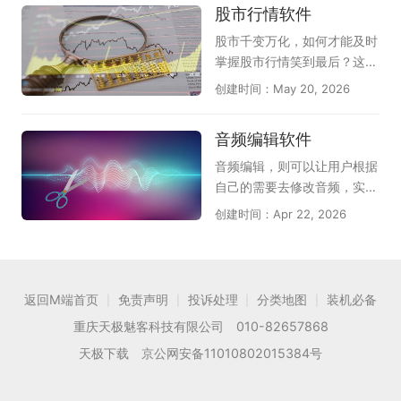
股市行情软件
翻译软件，提升效率。
甄选靠谱的电脑重装系统工
的形势也在不断波动，随时掌
具。
握当前动向就非常重要了，但
股市千变万化，如何才能及时
对于种类繁多的股票证券软件
掌握股市行情笑到最后？这时
该如何选择呢？天极下载股票
候你需要一款非常好用的股票
创建时间：May 20, 2026
证券软件专题为大家推荐免费
软件，才能够及时准确观测出
好用的股票证券投资软件，提
股票的行情变化，天极下载股
音频编辑软件
供股票证券软件下载大全、股
市行情软件专题提供的股市行
票证券软件哪个好、股票证券
情软件，包括东方财富、同花
音频编辑，则可以让用户根据
软件有哪些、正规炒股工具下
顺、国信证券金太阳、广发证
自己的需要去修改音频，实现
载推荐，相信总有一款能适合
券金融终端、兴业证券通达信
音频的“增删改”，好用的音频
创建时间：Apr 22, 2026
你的股票证券软件。
等。不仅可以提供股市行情的
编辑软件，不仅能让用户更好
变化监测，同时还有丰富的股
地上手音频编辑软件，还能让
市资讯给您作为参考。快来看
用户编辑出更好的效果；为
看吧，只有适合自己的，才是
此，天极下载音频编辑软件专
返回M端首页
免责声明
投诉处理
分类地图
装机必备
|
|
|
|
最好的！
题为大家推荐一些好用的音频
重庆天极魅客科技有限公司 010-82657868
编辑软件，其中有福昕音频剪
辑、闪电音频剪辑软件，风云
天极下载 京公网安备11010802015384号
音频处理大师，GoldWave等
软件，这些软件可以让大家在