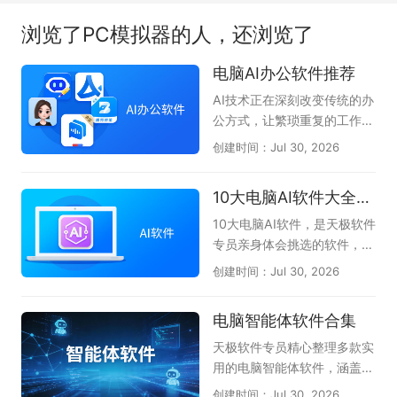
浏览了PC模拟器的人，还浏览了
电脑AI办公软件推荐
AI技术正在深刻改变传统的办
公方式，让繁琐重复的工作变
得高效又轻松。无论是文案撰
创建时间：Jul 30, 2026
写、数据分析、PPT制作，还
是会议记录与代码编写，AI办
10大电脑AI软件大全-办公学习必备
公软件都能像得力助手一样，
帮你快速理清思路并输出高质
10大电脑AI软件，是天极软件
量成果。它们将复杂的操作简
专员亲身体会挑选的软件，无
化为几句对话指令，大幅降低
论是AI问答、AI创作、AI答
创建时间：Jul 30, 2026
了专业技能的门槛，使职场人
题、一键PPT生成、AI阅读总
和创作者能够把更多精力聚焦
结等都能很好的伴随左右，提
电脑智能体软件合集
在创意与决策上，真正实现事
升我们的办公效率和学习拓
半功倍的智慧办公。本专题为
展，不懂就问AI，真正体会到
天极软件专员精心整理多款实
大家整理了一批实用的电脑AI
了AI与人协同的魅力。本专题
用的电脑智能体软件，涵盖Q
办公软件，如文档处理的WP
共收集了DClaw、TRAE Wor
Claw、AiPy爱派、WorkBud
创建时间：Jul 30, 2026