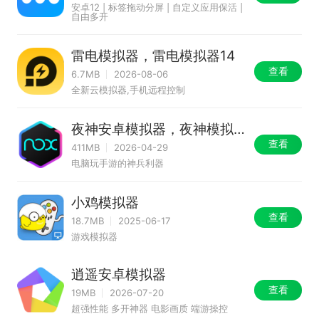
安卓12 | 标签拖动分屏 | 自定义应用保活 |
自由多开
雷电模拟器，雷电模拟器14
查看
6.7MB
2026-08-06
全新云模拟器,手机远程控制
夜神安卓模拟器，夜神模拟
器
查看
411MB
2026-04-29
电脑玩手游的神兵利器
小鸡模拟器
查看
18.7MB
2025-06-17
游戏模拟器
逍遥安卓模拟器
查看
19MB
2026-07-20
超强性能 多开神器 电影画质 端游操控