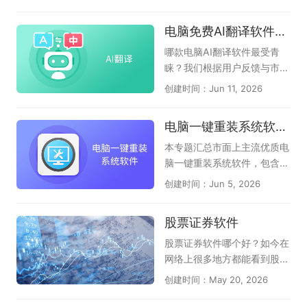
选出的电脑专业CAD软件大
用户，我就是AI浏览器，支持
下载，它们是腾讯QQ、微
全，支持完美查看AutoCA
精准提炼页面摘要、智能问
信、企业微信、腾讯电脑管
电脑免费AI翻译软件盘点
D、BIM模型、天正建筑等各
答；辅助视频、音频、网页、
家、腾讯视频、腾讯会议、Q
版本二维和三维CAD图纸，希
文档阅读；和第1种区别差不
Q音乐、腾讯文档、QQ游戏
哪款电脑AI翻译软件最受青
望对各位有帮助！
多，只是重点突出了AI功能；
大厅、QQ浏览器、QQ输入
睐？我们根据用户反馈与市场
（如：AI桌面浏览器、360AI
法、FoxMail等多款软件，只
热度，整理了本年度备受关注
创建时间：Jun 11, 2026
浏览器、小白AI浏览器）；第
要你有需求，在这里都能找
的电脑免费AI翻译软件。汇集
3种：它是全能AI桌面助手，
到；腾讯软件涉及各行各业，
了众多主流与新兴的可靠工
电脑一键重装系统软件汇总
使用AI功能的时候，还支持输
有娱乐、有视频、有音乐、有
具，为您呈现当前电脑端AI翻
入网址访问页面，称的上隐形
办公、有管家、有浏览器等品
译领域的权威选择指南，助您
本专题汇总市面上主流优质电
AI浏览器（如豆包、夸克、纳
类，应有尽有，可以满足不同
一目了然做出决策。本专题页
脑一键重装系统软件，包含云
米AI）；AI浏览器时代已来！
用户的下载和体验，感兴趣的
面全面收录了电脑端高效专业
净装机大师、小白一键重装系
创建时间：Jun 5, 2026
我们为您搜罗了多款最新、最
朋友千万不要错过，尽快下载
的AI翻译软件：包括老牌百度
统、系统之家装机大师、魔法
具革命性的免费AI原生浏览
体验一下吧！
AI翻译、网易有道AI翻译；还
猪系统重装大师、360系统重
股票证券软件
器。这些专为电脑端设计的浏
有值得信赖的新型AI翻译助
装大师、小鱼一键重装系统工
览器将AI深度融入每个操作，
手，它们是豆包、夸克、文小
具等多款实用工具，软件纯净
股票证券软件哪个好？如今在
能理解您的指令并自主完成任
言、腾讯元宝，内部都自带了
度高、适配性强，支持全自动
网络上很多地方都能看到股票
务，彻底改变您的上网方式。
AI翻译功能，无论您是办公、
智能装机、驱动适配、系统还
证券的话题，的确近几年股市
创建时间：May 20, 2026
如果你还没有使用，赶快在此
学习还是阅读外文文献，这里
原等功能，适配家用、办公各
行情非常特殊，随着疫情形势
下载使用吧。
都能帮助您快速找到心仪的AI
类电脑使用场景，为广大用户
和国际局势的发展，股票证券