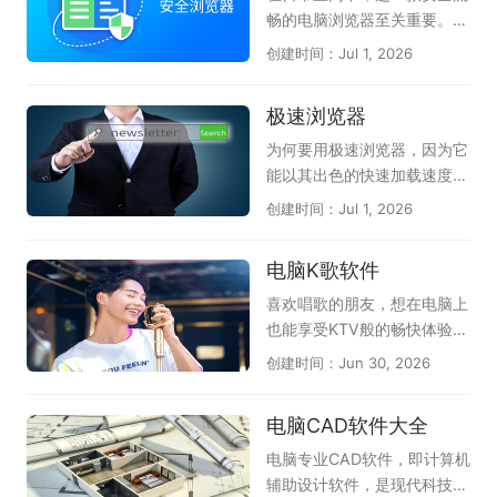
推荐安装使用。
体验。在这里的游戏盒子软件
圆之夜》以Roguelike卡牌玩
畅的电脑浏览器至关重要。天
应有尽有，都能满足各位的需
法构建独特剧情冒险体验；
极这份合集整理了多款热门的
创建时间：Jul 1, 2026
求；感兴趣的朋友不要犹豫
《三国杀OL桌面版》将经典
电脑安全浏览器，帮你获得更
了，快来下载体验一下吧！
身份推理玩法搬上电脑大屏；
好的防护体验。360安全浏览
极速浏览器
《漫威终极逆转》还原漫威英
器拥有恶意网址拦截和安全沙
雄角色，玩法新颖节奏明快；
箱技术，能有效保护上网安
为何要用极速浏览器，因为它
《英雄杀(新)》融合历史人
全；搜狗浏览器以网页加速和
能以其出色的快速加载速度和
物，对战充满乐趣。此外还收
多重防护见长，双核引擎兼容
稳定性而闻名，为用户提供了
创建时间：Jul 1, 2026
录了《夜幕之下》《卡厄思梦
性强；QQ浏览器整合腾讯安
极致的上网体验。不论是浏览
境》等优质作品，无论偏好硬
全云库，实时识别欺诈网站；
网页还是观看视频，极速浏览
电脑K歌软件
核竞技还是轻松冒险，都能在
谷歌Chrome凭借沙盒隔离与
器都能以出色的性能，帮助用
这份推荐清单中找到心仪之
快速更新机制，提供稳定可靠
户更加便捷地完成各种互联网
喜欢唱歌的朋友，想在电脑上
选。（手游电脑版可结合模拟
的上网环境；Microsoft Edg
操作。通常地，极速浏览器具
也能享受KTV般的畅快体验，
器上手）
e的SmartScreen筛选器可防
备智能广告屏蔽功能，能够有
不妨试试这几款实用的电脑K
创建时间：Jun 30, 2026
范网络钓鱼。此外还有火狐、
效地过滤掉网页中繁琐的广告
歌软件。《全民K歌》是目前
2345加速浏览器等实用选
内容，为用户提供清爽的上网
人气较高的选择，曲库丰富、
电脑CAD软件大全
择。无论偏好国产还是国际品
环境；当然，在功能上，极速
伴奏质量好，支持录音修音和
牌，都能从中找到适合自己的
浏览器现在也支持用户自定义
社交互动；《i歌霸》界面简
电脑专业CAD软件，即计算机
安全浏览器。
插件，从而让浏览器用着更加
洁，点歌操作方便，家庭娱乐
辅助设计软件，是现代科技与