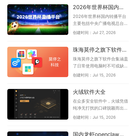
AI可一键生成思维导图和流程
码，能让你在不依赖拼音联想
2026年世界杯国内转播平台
图等多种图形，如甘特图、鱼
的情况下精准输出，减少选字
骨图、组织架构图、时间轴
打断思路的烦恼，尤其适合长
2026年世界杯国内转播平台
等，还可智能分析文档、图
篇写作和需要盲打的办公场
主要包括中央广播电视总台
片、网页、音频，生成脑图大
景。如今主流的电脑五笔输入
（央视）、中国移动咪咕以及
创建时间：Jul 27, 2026
纲，支持风格自动美化，让你
法在保留传统优势的同时，还
小红书。其中央视拥有总版权
轻松绘图。若想实现AI思维导
加入了智能造词、云词库同
（央视频、央视体育），咪咕
珠海莫停之旗下软件合集
图，提升工作和学习效率，请
步、五笔拼音混输等新功能，
和小红书获授新媒体转播权，
下载体验下，这是天极下载软
大大降低了新用户的学习门
上海五星体育和广东体育频道
珠海莫停之旗下软件合集涵盖
件专员精心为各位准备的，希
槛，也让老用户的重码体验更
获授电视转播权。我们不仅可
了日常使用电脑时不可或缺的
望您喜欢，他们是万兴脑图、
加顺畅。本专题为大家整理了
以观看实时进行的比赛，还可
几款高效工具，能一站式解决
创建时间：Jul 15, 2026
boardmix博思白板、Proces
几款口碑出色的电脑五笔输入
以回顾以往比赛中的精彩瞬
系统优化、文件管理与文档处
sOn、知犀思维导图、TreeMi
法，像兼容性强的搜狗五笔、
间，甚至可以了解未来几天的
理等常见需求。其中，Windo
火绒软件大全
nd树图。
清爽简洁的QQ五笔、大词库
赛程，让我们可以更好的观
ws优化大师帮助清理垃圾和
的万能五笔，以及微信输入
看、了解2026世界杯。
优化性能，让系统运行更流
在众多安全软件中，火绒凭借
法、百度五笔、极品五笔等实
畅；Win解压缩和Win看图王
纯净无打扰的口碑脱颖而出。
用选择，帮助你找到码字准确
让文件浏览和解压变得轻松便
这份火绒软件大全汇聚了火绒
创建时间：Jul 15, 2026
又顺手的那一款。
捷；PDF大师满足文档查看与
官方精心打造的几款实用工
格式转换的刚需；而驱动专家
具，帮助电脑保持安全与流
国内龙虾openclaw软件合集
和DLL系统修复工具则专门解
畅。《火绒安全软件》作为主