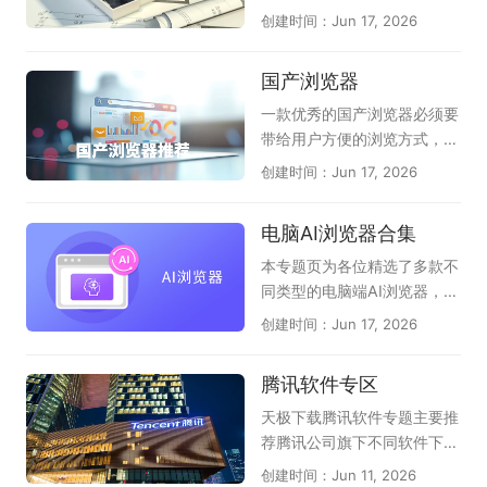
顺手。除此之外，极速浏览器
很合适；《Kanto Player》作
艺术结合的结晶。在建筑、工
创建时间：Jun 17, 2026
在安全性方面也是很不错的，
为专业的卡拉OK播放器，支
程、制造等领域，它如同一位
多重手段加密，避免上网信息
持多种音视频格式，播放流
得力的助手，为设计师们插上
国产浏览器
被泄露。所以，有需求的朋
畅，配合动态歌词显示，带来
了创意的翅膀。在这虚拟的画
友，快来天极下载极速浏览器
沉浸式K歌感受。此外，像
布上，设计师们可以自由地勾
一款优秀的国产浏览器必须要
专题下载吧！
《唱吧》《酷狗唱唱》《回
勒出宏伟的蓝图，探索无尽的
带给用户方便的浏览方式，舒
森》等应用也能通过电脑版或
可能性。CAD软件不仅提高了
适的上网体验以及其强大的自
创建时间：Jun 17, 2026
模拟器运行，满足你练歌、录
设计的效率，还确保了细节的
主研制内核技术。渲染引擎
歌、分享作品等不同需求，宅
精确与质量的卓越。它突破了
(内核)却是一款浏览器的灵
电脑AI浏览器合集
家也能尽情欢唱。
传统手工绘图的束缚，为用户
魂，目前一众国产浏览器均有
提供了一个无限广阔的创作天
自己的特点，也符合国人的使
本专题页为各位精选了多款不
地，是技术赋予人类的一份珍
用习惯。在这里，天极下载国
同类型的电脑端AI浏览器，它
贵礼物。CAD软件的使用已经
产浏览器大全专题推荐一系列
们分为：第1种：在原生浏览
创建时间：Jun 17, 2026
广泛应用于建筑、机械、电子
国产浏览器下载服务，其中收
器上内置强大的AI助手，能帮
和航天等行业，其应用范围非
录了AI桌面浏览器，夸克浏览
您自动总结网页、翻译；能图
腾讯软件专区
常广泛。对于从事设计工作的
器，豆包，360安全浏览器，
片识别、智能问答、创作等
人而言，熟练使用CAD软件至
2345加速浏览器等，总有一
（如QQ浏览器、猎豹浏览
天极下载腾讯软件专题主要推
关重要，可以提高工作效率，
款适合你！
器、联想浏览器）；第2种：
荐腾讯公司旗下不同软件下载
提高工作质量。以下是小编精
以AI驱动的浏览器，直接告诉
需求，大家可以根据自己需要
创建时间：Jun 11, 2026