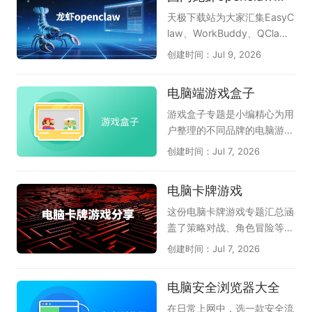
决硬件驱动与系统报错等棘手
力安全防护工具，以轻巧不卡
天极下载站为大家汇集EasyC
问题。这套工具合集以轻巧实
机、防御能力出色而备受好
law、WorkBuddy、QCla
用为特点，各组件紧密配合，
评，能有效拦截木马病毒和流
w、LobsterAI有道龙虾、36
创建时间：Jul 9, 2026
覆盖了从日常办公到系统维护
氓软件；《火绒应用商店》提
0安全龙虾、360龙虾卫士、
的多个场景。无需四处寻找零
供绿色纯净的软件下载服务，
OpenClaw本地部署助手等国
电脑端游戏盒子
散软件，莫停之这套合集就能
上架应用均经过严格检测，杜
内主流龙虾工具，为您提供全
帮助电脑保持稳定流畅的状
绝捆绑和恶意插件；《火绒强
面的OpenClaw软件选择参
游戏盒子专题是小编精心为用
态，是非常值得常备的电脑工
力卸载》则专为清理顽固软件
考，助力高效AI办公自动化。
户整理的不同品牌的电脑游戏
具箱。
设计，能够深度扫描并彻底删
特别是腾讯和360都已上线龙
盒子软件，它们是51游戏盒
创建时间：Jul 7, 2026
除残留文件和注册表，释放磁
虾管家，为本地电脑运行龙虾
子、逗游游戏宝库、快玩、多
盘空间。这几款火绒软件各司
提供安全保障，感兴趣的小伙
玩lol盒子、WeGame、360
电脑卡牌游戏
其职，从安全守护到软件管
伴赶紧下载体验吧。
游戏盒子、多玩我的世界盒子
理，形成了一套完整的电脑维
等等；游戏盒子可以理解为游
这份电脑卡牌游戏专题汇总涵
护方案。火绒安全软件还具备
戏工具或游戏助手，它可以将
盖了策略对战、角色冒险等多
弹窗拦截、漏洞修复等实用功
好玩的小游戏、页游、网游汇
种玩法，天极软件专员为卡牌
创建时间：Jul 7, 2026
能，全方位守护电脑安全。如
聚到一起，不用下载就能玩；
游戏爱好者精选了多款好玩的
果你追求无广告、无打扰的清
也可以为玩家提供游戏加速、
电脑卡牌游戏。请欣赏：《炉
电脑安全浏览器大全
爽系统体验，这套火绒软件大
游戏资讯、游戏补丁、查游戏
石传说》作为经典之作，策略
全便是非常理想的选择，强烈
数据等服务；给玩家最畅快的
深度强、竞技体系成熟；《月
在日常上网中，选一款安全流