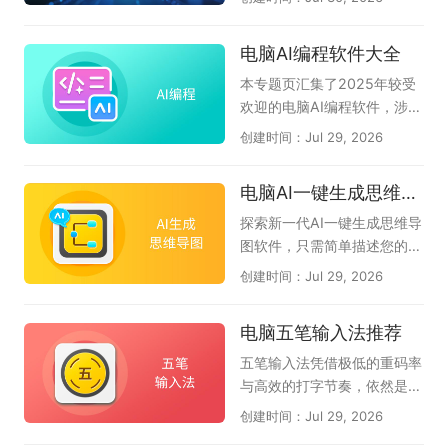
S AI、智能对话的豆包AI助
k、豆包、腾讯元宝、千问、
dy、MiniMax等主流AI智能
手、会议语音转文字的讯飞听
360AI办公、kimi等当下电脑
体工具，汇聚各类电脑端智能
电脑AI编程软件大全
见，以及扣子、博思AIPPT、
端较好用的AI软件，希望对大
体应用，助力办公、创作、高
360AI办公、Cherry Studio
家有帮助。如果您觉得好用的
效算力赋能电脑智能操作，一
本专题页汇集了2025年较受
等工具，帮助你找到适合自己
话，可以收藏本专题。如果在
站式了解热门电脑智能体工
欢迎的电脑AI编程软件，涉及
的智能办公搭档。
使用过程中有任何软件问题，
具。
CodeBuddy腾讯云代码助
创建时间：Jul 29, 2026
请联系软件客服反馈。（此专
手、Lingma IDE通义灵码、C
题会定期推荐好的AI软件，只
omate AI IDE文心快码、Tra
电脑AI一键生成思维导图软件大全
推荐10款。）
e、豆包AI编程、夸克AI编
程、Cursor、CodeGeeX插
探索新一代AI一键生成思维导
件等AI编程工具下载推荐。无
图软件，只需简单描述您的核
论您是初学者还是专业开发
心主题，AI便能即刻为您构建
创建时间：Jul 29, 2026
者，都可以尝试使用，提升你
逻辑严谨、层次分明的思维导
的工作效率，解决你的编程问
图，助您轻松应对会议纪要、
电脑五笔输入法推荐
题。
读书笔记、创意策划、项目规
划还是知识整理，即可智能生
五笔输入法凭借极低的重码率
成结构清晰的思维导图，帮您
与高效的打字节奏，依然是许
自动化梳理思路，大幅节省时
多文字工作者和专业人士的首
创建时间：Jul 29, 2026
间，让创意和逻辑完美结合。
选。它的核心优势在于见字拆