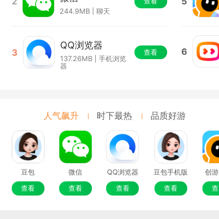
2
5
查看
244.9MB | 聊天
QQ浏览器
6
3
查看
137.26MB | 手机浏览
器
人气飙升
时下最热
品质好游
豆包
微信
QQ浏览器
豆包手机版
创游
查看
查看
查看
查看
查