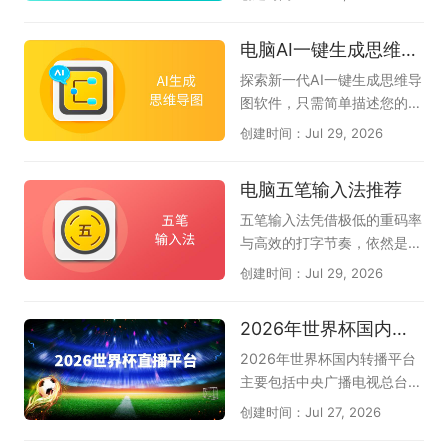
请联系软件客服反馈。（此专
手、Lingma IDE通义灵码、C
题会定期推荐好的AI软件，只
omate AI IDE文心快码、Tra
电脑AI一键生成思维导图软件大全
推荐10款。）
e、豆包AI编程、夸克AI编
程、Cursor、CodeGeeX插
探索新一代AI一键生成思维导
件等AI编程工具下载推荐。无
图软件，只需简单描述您的核
论您是初学者还是专业开发
心主题，AI便能即刻为您构建
创建时间：Jul 29, 2026
者，都可以尝试使用，提升你
逻辑严谨、层次分明的思维导
的工作效率，解决你的编程问
图，助您轻松应对会议纪要、
电脑五笔输入法推荐
题。
读书笔记、创意策划、项目规
划还是知识整理，即可智能生
五笔输入法凭借极低的重码率
成结构清晰的思维导图，帮您
与高效的打字节奏，依然是许
自动化梳理思路，大幅节省时
多文字工作者和专业人士的首
创建时间：Jul 29, 2026
间，让创意和逻辑完美结合。
选。它的核心优势在于见字拆
AI可一键生成思维导图和流程
码，能让你在不依赖拼音联想
2026年世界杯国内转播平台
图等多种图形，如甘特图、鱼
的情况下精准输出，减少选字
骨图、组织架构图、时间轴
打断思路的烦恼，尤其适合长
2026年世界杯国内转播平台
等，还可智能分析文档、图
篇写作和需要盲打的办公场
主要包括中央广播电视总台
片、网页、音频，生成脑图大
景。如今主流的电脑五笔输入
（央视）、中国移动咪咕以及
创建时间：Jul 27, 2026
纲，支持风格自动美化，让你
法在保留传统优势的同时，还
小红书。其中央视拥有总版权
轻松绘图。若想实现AI思维导