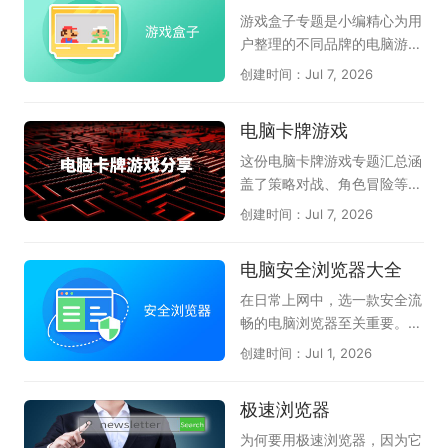
帮助电脑保持稳定流畅的状
绝捆绑和恶意插件；《火绒强
面的OpenClaw软件选择参
游戏盒子专题是小编精心为用
态，是非常值得常备的电脑工
力卸载》则专为清理顽固软件
考，助力高效AI办公自动化。
户整理的不同品牌的电脑游戏
具箱。
设计，能够深度扫描并彻底删
特别是腾讯和360都已上线龙
盒子软件，它们是51游戏盒
创建时间：Jul 7, 2026
除残留文件和注册表，释放磁
虾管家，为本地电脑运行龙虾
子、逗游游戏宝库、快玩、多
盘空间。这几款火绒软件各司
提供安全保障，感兴趣的小伙
玩lol盒子、WeGame、360
电脑卡牌游戏
其职，从安全守护到软件管
伴赶紧下载体验吧。
游戏盒子、多玩我的世界盒子
理，形成了一套完整的电脑维
等等；游戏盒子可以理解为游
这份电脑卡牌游戏专题汇总涵
护方案。火绒安全软件还具备
戏工具或游戏助手，它可以将
盖了策略对战、角色冒险等多
弹窗拦截、漏洞修复等实用功
好玩的小游戏、页游、网游汇
种玩法，天极软件专员为卡牌
创建时间：Jul 7, 2026
能，全方位守护电脑安全。如
聚到一起，不用下载就能玩；
游戏爱好者精选了多款好玩的
果你追求无广告、无打扰的清
也可以为玩家提供游戏加速、
电脑卡牌游戏。请欣赏：《炉
电脑安全浏览器大全
爽系统体验，这套火绒软件大
游戏资讯、游戏补丁、查游戏
石传说》作为经典之作，策略
全便是非常理想的选择，强烈
数据等服务；给玩家最畅快的
深度强、竞技体系成熟；《月
在日常上网中，选一款安全流
推荐安装使用。
体验。在这里的游戏盒子软件
圆之夜》以Roguelike卡牌玩
畅的电脑浏览器至关重要。天
应有尽有，都能满足各位的需
法构建独特剧情冒险体验；
极这份合集整理了多款热门的
创建时间：Jul 1, 2026
求；感兴趣的朋友不要犹豫
《三国杀OL桌面版》将经典
电脑安全浏览器，帮你获得更
了，快来下载体验一下吧！
身份推理玩法搬上电脑大屏；
好的防护体验。360安全浏览
极速浏览器
《漫威终极逆转》还原漫威英
器拥有恶意网址拦截和安全沙
雄角色，玩法新颖节奏明快；
箱技术，能有效保护上网安
为何要用极速浏览器，因为它