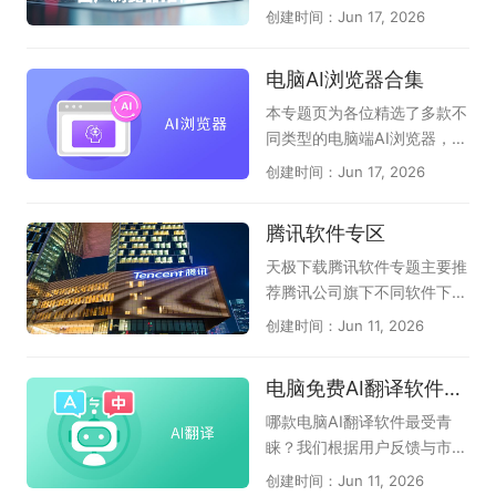
森》等应用也能通过电脑版或
可能性。CAD软件不仅提高了
适的上网体验以及其强大的自
创建时间：Jun 17, 2026
模拟器运行，满足你练歌、录
设计的效率，还确保了细节的
主研制内核技术。渲染引擎
歌、分享作品等不同需求，宅
精确与质量的卓越。它突破了
(内核)却是一款浏览器的灵
电脑AI浏览器合集
家也能尽情欢唱。
传统手工绘图的束缚，为用户
魂，目前一众国产浏览器均有
提供了一个无限广阔的创作天
自己的特点，也符合国人的使
本专题页为各位精选了多款不
地，是技术赋予人类的一份珍
用习惯。在这里，天极下载国
同类型的电脑端AI浏览器，它
贵礼物。CAD软件的使用已经
产浏览器大全专题推荐一系列
们分为：第1种：在原生浏览
创建时间：Jun 17, 2026
广泛应用于建筑、机械、电子
国产浏览器下载服务，其中收
器上内置强大的AI助手，能帮
和航天等行业，其应用范围非
录了AI桌面浏览器，夸克浏览
您自动总结网页、翻译；能图
腾讯软件专区
常广泛。对于从事设计工作的
器，豆包，360安全浏览器，
片识别、智能问答、创作等
人而言，熟练使用CAD软件至
2345加速浏览器等，总有一
（如QQ浏览器、猎豹浏览
天极下载腾讯软件专题主要推
关重要，可以提高工作效率，
款适合你！
器、联想浏览器）；第2种：
荐腾讯公司旗下不同软件下载
提高工作质量。以下是小编精
以AI驱动的浏览器，直接告诉
需求，大家可以根据自己需要
创建时间：Jun 11, 2026
选出的电脑专业CAD软件大
用户，我就是AI浏览器，支持
下载，它们是腾讯QQ、微
全，支持完美查看AutoCA
精准提炼页面摘要、智能问
信、企业微信、腾讯电脑管
电脑免费AI翻译软件盘点
D、BIM模型、天正建筑等各
答；辅助视频、音频、网页、
家、腾讯视频、腾讯会议、Q
版本二维和三维CAD图纸，希
文档阅读；和第1种区别差不
Q音乐、腾讯文档、QQ游戏
哪款电脑AI翻译软件最受青
望对各位有帮助！
多，只是重点突出了AI功能；
大厅、QQ浏览器、QQ输入
睐？我们根据用户反馈与市场
（如：AI桌面浏览器、360AI
法、FoxMail等多款软件，只
热度，整理了本年度备受关注
创建时间：Jun 11, 2026
浏览器、小白AI浏览器）；第
要你有需求，在这里都能找