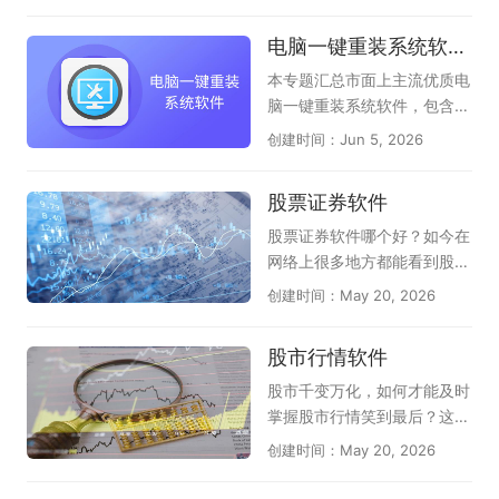
的电脑免费AI翻译软件。汇集
3种：它是全能AI桌面助手，
到；腾讯软件涉及各行各业，
了众多主流与新兴的可靠工
电脑一键重装系统软件汇总
使用AI功能的时候，还支持输
有娱乐、有视频、有音乐、有
具，为您呈现当前电脑端AI翻
入网址访问页面，称的上隐形
办公、有管家、有浏览器等品
译领域的权威选择指南，助您
本专题汇总市面上主流优质电
AI浏览器（如豆包、夸克、纳
类，应有尽有，可以满足不同
一目了然做出决策。本专题页
脑一键重装系统软件，包含云
米AI）；AI浏览器时代已来！
用户的下载和体验，感兴趣的
面全面收录了电脑端高效专业
净装机大师、小白一键重装系
创建时间：Jun 5, 2026
我们为您搜罗了多款最新、最
朋友千万不要错过，尽快下载
的AI翻译软件：包括老牌百度
统、系统之家装机大师、魔法
具革命性的免费AI原生浏览
体验一下吧！
AI翻译、网易有道AI翻译；还
猪系统重装大师、360系统重
股票证券软件
器。这些专为电脑端设计的浏
有值得信赖的新型AI翻译助
装大师、小鱼一键重装系统工
览器将AI深度融入每个操作，
手，它们是豆包、夸克、文小
具等多款实用工具，软件纯净
股票证券软件哪个好？如今在
能理解您的指令并自主完成任
言、腾讯元宝，内部都自带了
度高、适配性强，支持全自动
网络上很多地方都能看到股票
务，彻底改变您的上网方式。
AI翻译功能，无论您是办公、
智能装机、驱动适配、系统还
证券的话题，的确近几年股市
创建时间：May 20, 2026
如果你还没有使用，赶快在此
学习还是阅读外文文献，这里
原等功能，适配家用、办公各
行情非常特殊，随着疫情形势
下载使用吧。
都能帮助您快速找到心仪的AI
类电脑使用场景，为广大用户
和国际局势的发展，股票证券
股市行情软件
翻译软件，提升效率。
甄选靠谱的电脑重装系统工
的形势也在不断波动，随时掌
具。
握当前动向就非常重要了，但
股市千变万化，如何才能及时
对于种类繁多的股票证券软件
掌握股市行情笑到最后？这时
该如何选择呢？天极下载股票
候你需要一款非常好用的股票
创建时间：May 20, 2026
证券软件专题为大家推荐免费
软件，才能够及时准确观测出
好用的股票证券投资软件，提
股票的行情变化，天极下载股