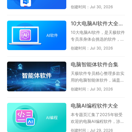
得高效又轻松。无论是文案撰
创建时间：Jul 30, 2026
写、数据分析、PPT制作，还
是会议记录与代码编写，AI办
10大电脑AI软件大全-办公学习必备
公软件都能像得力助手一样，
帮你快速理清思路并输出高质
10大电脑AI软件，是天极软件
量成果。它们将复杂的操作简
专员亲身体会挑选的软件，无
化为几句对话指令，大幅降低
论是AI问答、AI创作、AI答
创建时间：Jul 30, 2026
了专业技能的门槛，使职场人
题、一键PPT生成、AI阅读总
和创作者能够把更多精力聚焦
结等都能很好的伴随左右，提
电脑智能体软件合集
在创意与决策上，真正实现事
升我们的办公效率和学习拓
半功倍的智慧办公。本专题为
展，不懂就问AI，真正体会到
天极软件专员精心整理多款实
大家整理了一批实用的电脑AI
了AI与人协同的魅力。本专题
用的电脑智能体软件，涵盖Q
办公软件，如文档处理的WP
共收集了DClaw、TRAE Wor
Claw、AiPy爱派、WorkBud
创建时间：Jul 30, 2026
S AI、智能对话的豆包AI助
k、豆包、腾讯元宝、千问、
dy、MiniMax等主流AI智能
手、会议语音转文字的讯飞听
360AI办公、kimi等当下电脑
体工具，汇聚各类电脑端智能
电脑AI编程软件大全
见，以及扣子、博思AIPPT、
端较好用的AI软件，希望对大
体应用，助力办公、创作、高
360AI办公、Cherry Studio
家有帮助。如果您觉得好用的
效算力赋能电脑智能操作，一
本专题页汇集了2025年较受
等工具，帮助你找到适合自己
话，可以收藏本专题。如果在
站式了解热门电脑智能体工
欢迎的电脑AI编程软件，涉及
的智能办公搭档。
使用过程中有任何软件问题，
具。
CodeBuddy腾讯云代码助
创建时间：Jul 29, 2026