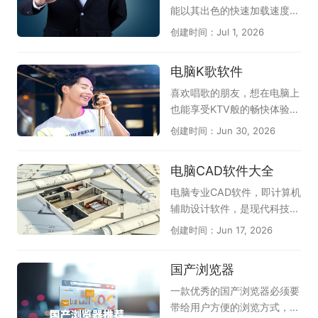
《英雄杀(新)》融合历史人
全；搜狗浏览器以网页加速和
能以其出色的快速加载速度和
物，对战充满乐趣。此外还收
多重防护见长，双核引擎兼容
稳定性而闻名，为用户提供了
创建时间：Jul 1, 2026
录了《夜幕之下》《卡厄思梦
性强；QQ浏览器整合腾讯安
极致的上网体验。不论是浏览
境》等优质作品，无论偏好硬
全云库，实时识别欺诈网站；
网页还是观看视频，极速浏览
电脑K歌软件
核竞技还是轻松冒险，都能在
谷歌Chrome凭借沙盒隔离与
器都能以出色的性能，帮助用
这份推荐清单中找到心仪之
快速更新机制，提供稳定可靠
户更加便捷地完成各种互联网
喜欢唱歌的朋友，想在电脑上
选。（手游电脑版可结合模拟
的上网环境；Microsoft Edg
操作。通常地，极速浏览器具
也能享受KTV般的畅快体验，
器上手）
e的SmartScreen筛选器可防
备智能广告屏蔽功能，能够有
不妨试试这几款实用的电脑K
创建时间：Jun 30, 2026
范网络钓鱼。此外还有火狐、
效地过滤掉网页中繁琐的广告
歌软件。《全民K歌》是目前
2345加速浏览器等实用选
内容，为用户提供清爽的上网
人气较高的选择，曲库丰富、
电脑CAD软件大全
择。无论偏好国产还是国际品
环境；当然，在功能上，极速
伴奏质量好，支持录音修音和
牌，都能从中找到适合自己的
浏览器现在也支持用户自定义
社交互动；《i歌霸》界面简
电脑专业CAD软件，即计算机
安全浏览器。
插件，从而让浏览器用着更加
洁，点歌操作方便，家庭娱乐
辅助设计软件，是现代科技与
顺手。除此之外，极速浏览器
很合适；《Kanto Player》作
艺术结合的结晶。在建筑、工
创建时间：Jun 17, 2026
在安全性方面也是很不错的，
为专业的卡拉OK播放器，支
程、制造等领域，它如同一位
多重手段加密，避免上网信息
持多种音视频格式，播放流
得力的助手，为设计师们插上
国产浏览器
被泄露。所以，有需求的朋
畅，配合动态歌词显示，带来
了创意的翅膀。在这虚拟的画
友，快来天极下载极速浏览器
沉浸式K歌感受。此外，像
布上，设计师们可以自由地勾
一款优秀的国产浏览器必须要
专题下载吧！
《唱吧》《酷狗唱唱》《回
勒出宏伟的蓝图，探索无尽的
带给用户方便的浏览方式，舒