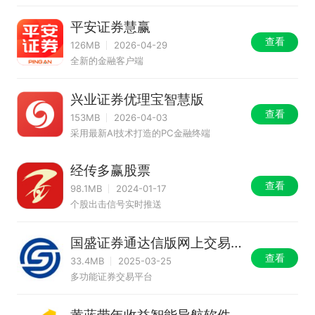
平安证券慧赢
查看
126MB
2026-04-29
全新的金融客户端
兴业证券优理宝智慧版
查看
153MB
2026-04-03
采用最新AI技术打造的PC金融终端
经传多赢股票
查看
98.1MB
2024-01-17
个股出击信号实时推送
国盛证券通达信版网上交易
系统
查看
33.4MB
2025-03-25
多功能证券交易平台
黄蓝带年收益智能导航软件