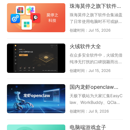
加入了智能造词、云词库同
（央视频、央视体育），咪咕
珠海莫停之旗下软件合集
图，提升工作和学习效率，请
步、五笔拼音混输等新功能，
和小红书获授新媒体转播权，
下载体验下，这是天极下载软
大大降低了新用户的学习门
上海五星体育和广东体育频道
珠海莫停之旗下软件合集涵盖
件专员精心为各位准备的，希
槛，也让老用户的重码体验更
获授电视转播权。我们不仅可
了日常使用电脑时不可或缺的
望您喜欢，他们是万兴脑图、
加顺畅。本专题为大家整理了
以观看实时进行的比赛，还可
几款高效工具，能一站式解决
创建时间：Jul 15, 2026
boardmix博思白板、Proces
几款口碑出色的电脑五笔输入
以回顾以往比赛中的精彩瞬
系统优化、文件管理与文档处
sOn、知犀思维导图、TreeMi
法，像兼容性强的搜狗五笔、
间，甚至可以了解未来几天的
理等常见需求。其中，Windo
火绒软件大全
nd树图。
清爽简洁的QQ五笔、大词库
赛程，让我们可以更好的观
ws优化大师帮助清理垃圾和
的万能五笔，以及微信输入
看、了解2026世界杯。
优化性能，让系统运行更流
在众多安全软件中，火绒凭借
法、百度五笔、极品五笔等实
畅；Win解压缩和Win看图王
纯净无打扰的口碑脱颖而出。
用选择，帮助你找到码字准确
让文件浏览和解压变得轻松便
这份火绒软件大全汇聚了火绒
创建时间：Jul 15, 2026
又顺手的那一款。
捷；PDF大师满足文档查看与
官方精心打造的几款实用工
格式转换的刚需；而驱动专家
具，帮助电脑保持安全与流
国内龙虾openclaw软件合集
和DLL系统修复工具则专门解
畅。《火绒安全软件》作为主
决硬件驱动与系统报错等棘手
力安全防护工具，以轻巧不卡
天极下载站为大家汇集EasyC
问题。这套工具合集以轻巧实
机、防御能力出色而备受好
law、WorkBuddy、QCla
用为特点，各组件紧密配合，
评，能有效拦截木马病毒和流
w、LobsterAI有道龙虾、36
创建时间：Jul 9, 2026
覆盖了从日常办公到系统维护
氓软件；《火绒应用商店》提
0安全龙虾、360龙虾卫士、
的多个场景。无需四处寻找零
供绿色纯净的软件下载服务，
OpenClaw本地部署助手等国
电脑端游戏盒子
散软件，莫停之这套合集就能
上架应用均经过严格检测，杜
内主流龙虾工具，为您提供全