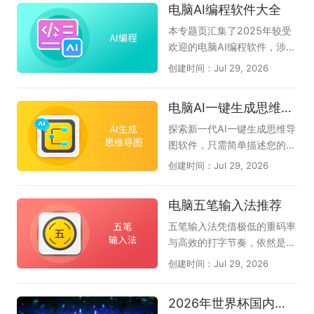
电脑AI编程软件大全
见，以及扣子、博思AIPPT、
端较好用的AI软件，希望对大
体应用，助力办公、创作、高
360AI办公、Cherry Studio
家有帮助。如果您觉得好用的
效算力赋能电脑智能操作，一
本专题页汇集了2025年较受
等工具，帮助你找到适合自己
话，可以收藏本专题。如果在
站式了解热门电脑智能体工
欢迎的电脑AI编程软件，涉及
的智能办公搭档。
使用过程中有任何软件问题，
具。
CodeBuddy腾讯云代码助
创建时间：Jul 29, 2026
请联系软件客服反馈。（此专
手、Lingma IDE通义灵码、C
题会定期推荐好的AI软件，只
omate AI IDE文心快码、Tra
电脑AI一键生成思维导图软件大全
推荐10款。）
e、豆包AI编程、夸克AI编
程、Cursor、CodeGeeX插
探索新一代AI一键生成思维导
件等AI编程工具下载推荐。无
图软件，只需简单描述您的核
论您是初学者还是专业开发
心主题，AI便能即刻为您构建
创建时间：Jul 29, 2026
者，都可以尝试使用，提升你
逻辑严谨、层次分明的思维导
的工作效率，解决你的编程问
图，助您轻松应对会议纪要、
电脑五笔输入法推荐
题。
读书笔记、创意策划、项目规
划还是知识整理，即可智能生
五笔输入法凭借极低的重码率
成结构清晰的思维导图，帮您
与高效的打字节奏，依然是许
自动化梳理思路，大幅节省时
多文字工作者和专业人士的首
创建时间：Jul 29, 2026
间，让创意和逻辑完美结合。
选。它的核心优势在于见字拆
AI可一键生成思维导图和流程
码，能让你在不依赖拼音联想
2026年世界杯国内转播平台
图等多种图形，如甘特图、鱼
的情况下精准输出，减少选字