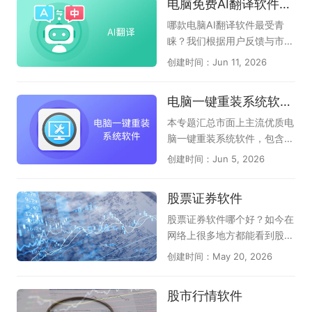
电脑免费AI翻译软件盘点
D、BIM模型、天正建筑等各
答；辅助视频、音频、网页、
家、腾讯视频、腾讯会议、Q
版本二维和三维CAD图纸，希
文档阅读；和第1种区别差不
Q音乐、腾讯文档、QQ游戏
哪款电脑AI翻译软件最受青
望对各位有帮助！
多，只是重点突出了AI功能；
大厅、QQ浏览器、QQ输入
睐？我们根据用户反馈与市场
（如：AI桌面浏览器、360AI
法、FoxMail等多款软件，只
热度，整理了本年度备受关注
创建时间：Jun 11, 2026
浏览器、小白AI浏览器）；第
要你有需求，在这里都能找
的电脑免费AI翻译软件。汇集
3种：它是全能AI桌面助手，
到；腾讯软件涉及各行各业，
了众多主流与新兴的可靠工
电脑一键重装系统软件汇总
使用AI功能的时候，还支持输
有娱乐、有视频、有音乐、有
具，为您呈现当前电脑端AI翻
入网址访问页面，称的上隐形
办公、有管家、有浏览器等品
译领域的权威选择指南，助您
本专题汇总市面上主流优质电
AI浏览器（如豆包、夸克、纳
类，应有尽有，可以满足不同
一目了然做出决策。本专题页
脑一键重装系统软件，包含云
米AI）；AI浏览器时代已来！
用户的下载和体验，感兴趣的
面全面收录了电脑端高效专业
净装机大师、小白一键重装系
创建时间：Jun 5, 2026
我们为您搜罗了多款最新、最
朋友千万不要错过，尽快下载
的AI翻译软件：包括老牌百度
统、系统之家装机大师、魔法
具革命性的免费AI原生浏览
体验一下吧！
AI翻译、网易有道AI翻译；还
猪系统重装大师、360系统重
股票证券软件
器。这些专为电脑端设计的浏
有值得信赖的新型AI翻译助
装大师、小鱼一键重装系统工
览器将AI深度融入每个操作，
手，它们是豆包、夸克、文小
具等多款实用工具，软件纯净
股票证券软件哪个好？如今在
能理解您的指令并自主完成任
言、腾讯元宝，内部都自带了
度高、适配性强，支持全自动
网络上很多地方都能看到股票
务，彻底改变您的上网方式。
AI翻译功能，无论您是办公、
智能装机、驱动适配、系统还
证券的话题，的确近几年股市
创建时间：May 20, 2026
如果你还没有使用，赶快在此
学习还是阅读外文文献，这里
原等功能，适配家用、办公各
行情非常特殊，随着疫情形势
下载使用吧。
都能帮助您快速找到心仪的AI
类电脑使用场景，为广大用户
和国际局势的发展，股票证券
股市行情软件
翻译软件，提升效率。
甄选靠谱的电脑重装系统工
的形势也在不断波动，随时掌