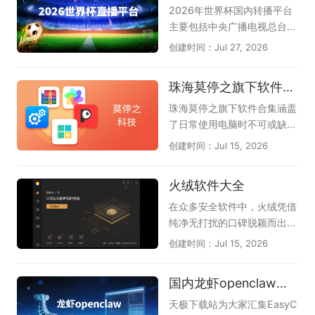
骨图、组织架构图、时间轴
打断思路的烦恼，尤其适合长
2026年世界杯国内转播平台
等，还可智能分析文档、图
篇写作和需要盲打的办公场
主要包括中央广播电视总台
片、网页、音频，生成脑图大
景。如今主流的电脑五笔输入
（央视）、中国移动咪咕以及
创建时间：Jul 27, 2026
纲，支持风格自动美化，让你
法在保留传统优势的同时，还
小红书。其中央视拥有总版权
轻松绘图。若想实现AI思维导
加入了智能造词、云词库同
（央视频、央视体育），咪咕
珠海莫停之旗下软件合集
图，提升工作和学习效率，请
步、五笔拼音混输等新功能，
和小红书获授新媒体转播权，
下载体验下，这是天极下载软
大大降低了新用户的学习门
上海五星体育和广东体育频道
珠海莫停之旗下软件合集涵盖
件专员精心为各位准备的，希
槛，也让老用户的重码体验更
获授电视转播权。我们不仅可
了日常使用电脑时不可或缺的
望您喜欢，他们是万兴脑图、
加顺畅。本专题为大家整理了
以观看实时进行的比赛，还可
几款高效工具，能一站式解决
创建时间：Jul 15, 2026
boardmix博思白板、Proces
几款口碑出色的电脑五笔输入
以回顾以往比赛中的精彩瞬
系统优化、文件管理与文档处
sOn、知犀思维导图、TreeMi
法，像兼容性强的搜狗五笔、
间，甚至可以了解未来几天的
理等常见需求。其中，Windo
火绒软件大全
nd树图。
清爽简洁的QQ五笔、大词库
赛程，让我们可以更好的观
ws优化大师帮助清理垃圾和
的万能五笔，以及微信输入
看、了解2026世界杯。
优化性能，让系统运行更流
在众多安全软件中，火绒凭借
法、百度五笔、极品五笔等实
畅；Win解压缩和Win看图王
纯净无打扰的口碑脱颖而出。
用选择，帮助你找到码字准确
让文件浏览和解压变得轻松便
这份火绒软件大全汇聚了火绒
创建时间：Jul 15, 2026
又顺手的那一款。
捷；PDF大师满足文档查看与
官方精心打造的几款实用工
格式转换的刚需；而驱动专家
具，帮助电脑保持安全与流
国内龙虾openclaw软件合集
和DLL系统修复工具则专门解
畅。《火绒安全软件》作为主
决硬件驱动与系统报错等棘手
力安全防护工具，以轻巧不卡
天极下载站为大家汇集EasyC