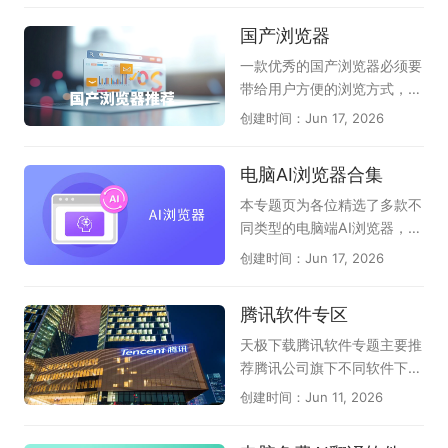
多重手段加密，避免上网信息
持多种音视频格式，播放流
得力的助手，为设计师们插上
国产浏览器
被泄露。所以，有需求的朋
畅，配合动态歌词显示，带来
了创意的翅膀。在这虚拟的画
友，快来天极下载极速浏览器
沉浸式K歌感受。此外，像
布上，设计师们可以自由地勾
一款优秀的国产浏览器必须要
专题下载吧！
《唱吧》《酷狗唱唱》《回
勒出宏伟的蓝图，探索无尽的
带给用户方便的浏览方式，舒
森》等应用也能通过电脑版或
可能性。CAD软件不仅提高了
适的上网体验以及其强大的自
创建时间：Jun 17, 2026
模拟器运行，满足你练歌、录
设计的效率，还确保了细节的
主研制内核技术。渲染引擎
歌、分享作品等不同需求，宅
精确与质量的卓越。它突破了
(内核)却是一款浏览器的灵
电脑AI浏览器合集
家也能尽情欢唱。
传统手工绘图的束缚，为用户
魂，目前一众国产浏览器均有
提供了一个无限广阔的创作天
自己的特点，也符合国人的使
本专题页为各位精选了多款不
地，是技术赋予人类的一份珍
用习惯。在这里，天极下载国
同类型的电脑端AI浏览器，它
贵礼物。CAD软件的使用已经
产浏览器大全专题推荐一系列
们分为：第1种：在原生浏览
创建时间：Jun 17, 2026
广泛应用于建筑、机械、电子
国产浏览器下载服务，其中收
器上内置强大的AI助手，能帮
和航天等行业，其应用范围非
录了AI桌面浏览器，夸克浏览
您自动总结网页、翻译；能图
腾讯软件专区
常广泛。对于从事设计工作的
器，豆包，360安全浏览器，
片识别、智能问答、创作等
人而言，熟练使用CAD软件至
2345加速浏览器等，总有一
（如QQ浏览器、猎豹浏览
天极下载腾讯软件专题主要推
关重要，可以提高工作效率，
款适合你！
器、联想浏览器）；第2种：
荐腾讯公司旗下不同软件下载
提高工作质量。以下是小编精
以AI驱动的浏览器，直接告诉
需求，大家可以根据自己需要
创建时间：Jun 11, 2026
选出的电脑专业CAD软件大
用户，我就是AI浏览器，支持
下载，它们是腾讯QQ、微
全，支持完美查看AutoCA
精准提炼页面摘要、智能问
信、企业微信、腾讯电脑管