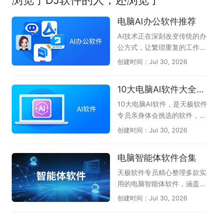
电脑AI办公软件推荐
AI技术正在深刻改变传统的办
公方式，让繁琐重复的工作变
得高效又轻松。无论是文案撰
创建时间：Jul 30, 2026
写、数据分析、PPT制作，还
是会议记录与代码编写，AI办
10大电脑AI软件大全-办公学习必备
公软件都能像得力助手一样，
帮你快速理清思路并输出高质
10大电脑AI软件，是天极软件
量成果。它们将复杂的操作简
专员亲身体会挑选的软件，无
化为几句对话指令，大幅降低
论是AI问答、AI创作、AI答
创建时间：Jul 30, 2026
了专业技能的门槛，使职场人
题、一键PPT生成、AI阅读总
和创作者能够把更多精力聚焦
结等都能很好的伴随左右，提
电脑智能体软件合集
在创意与决策上，真正实现事
升我们的办公效率和学习拓
半功倍的智慧办公。本专题为
展，不懂就问AI，真正体会到
天极软件专员精心整理多款实
大家整理了一批实用的电脑AI
了AI与人协同的魅力。本专题
用的电脑智能体软件，涵盖Q
办公软件，如文档处理的WP
共收集了DClaw、TRAE Wor
Claw、AiPy爱派、WorkBud
创建时间：Jul 30, 2026
S AI、智能对话的豆包AI助
k、豆包、腾讯元宝、千问、
dy、MiniMax等主流AI智能
手、会议语音转文字的讯飞听
360AI办公、kimi等当下电脑
体工具，汇聚各类电脑端智能