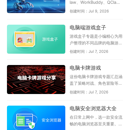
问题。这套工具合集以轻巧实
机、防御能力出色而备受好
law、WorkBuddy、QCla
用为特点，各组件紧密配合，
评，能有效拦截木马病毒和流
w、LobsterAI有道龙虾、36
创建时间：Jul 9, 2026
覆盖了从日常办公到系统维护
氓软件；《火绒应用商店》提
0安全龙虾、360龙虾卫士、
的多个场景。无需四处寻找零
供绿色纯净的软件下载服务，
OpenClaw本地部署助手等国
电脑端游戏盒子
散软件，莫停之这套合集就能
上架应用均经过严格检测，杜
内主流龙虾工具，为您提供全
帮助电脑保持稳定流畅的状
绝捆绑和恶意插件；《火绒强
面的OpenClaw软件选择参
游戏盒子专题是小编精心为用
态，是非常值得常备的电脑工
力卸载》则专为清理顽固软件
考，助力高效AI办公自动化。
户整理的不同品牌的电脑游戏
具箱。
设计，能够深度扫描并彻底删
特别是腾讯和360都已上线龙
盒子软件，它们是51游戏盒
创建时间：Jul 7, 2026
除残留文件和注册表，释放磁
虾管家，为本地电脑运行龙虾
子、逗游游戏宝库、快玩、多
盘空间。这几款火绒软件各司
提供安全保障，感兴趣的小伙
玩lol盒子、WeGame、360
电脑卡牌游戏
其职，从安全守护到软件管
伴赶紧下载体验吧。
游戏盒子、多玩我的世界盒子
理，形成了一套完整的电脑维
等等；游戏盒子可以理解为游
这份电脑卡牌游戏专题汇总涵
护方案。火绒安全软件还具备
戏工具或游戏助手，它可以将
盖了策略对战、角色冒险等多
弹窗拦截、漏洞修复等实用功
好玩的小游戏、页游、网游汇
种玩法，天极软件专员为卡牌
创建时间：Jul 7, 2026
能，全方位守护电脑安全。如
聚到一起，不用下载就能玩；
游戏爱好者精选了多款好玩的
果你追求无广告、无打扰的清
也可以为玩家提供游戏加速、
电脑卡牌游戏。请欣赏：《炉
电脑安全浏览器大全
爽系统体验，这套火绒软件大
游戏资讯、游戏补丁、查游戏
石传说》作为经典之作，策略
全便是非常理想的选择，强烈
数据等服务；给玩家最畅快的
深度强、竞技体系成熟；《月
在日常上网中，选一款安全流
推荐安装使用。
体验。在这里的游戏盒子软件
圆之夜》以Roguelike卡牌玩
畅的电脑浏览器至关重要。天
应有尽有，都能满足各位的需
法构建独特剧情冒险体验；