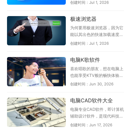
极这份合集整理了多款热门的
创建时间：Jul 1, 2026
求；感兴趣的朋友不要犹豫
《三国杀OL桌面版》将经典
电脑安全浏览器，帮你获得更
了，快来下载体验一下吧！
身份推理玩法搬上电脑大屏；
好的防护体验。360安全浏览
极速浏览器
《漫威终极逆转》还原漫威英
器拥有恶意网址拦截和安全沙
雄角色，玩法新颖节奏明快；
箱技术，能有效保护上网安
为何要用极速浏览器，因为它
《英雄杀(新)》融合历史人
全；搜狗浏览器以网页加速和
能以其出色的快速加载速度和
物，对战充满乐趣。此外还收
多重防护见长，双核引擎兼容
稳定性而闻名，为用户提供了
创建时间：Jul 1, 2026
录了《夜幕之下》《卡厄思梦
性强；QQ浏览器整合腾讯安
极致的上网体验。不论是浏览
境》等优质作品，无论偏好硬
全云库，实时识别欺诈网站；
网页还是观看视频，极速浏览
电脑K歌软件
核竞技还是轻松冒险，都能在
谷歌Chrome凭借沙盒隔离与
器都能以出色的性能，帮助用
这份推荐清单中找到心仪之
快速更新机制，提供稳定可靠
户更加便捷地完成各种互联网
喜欢唱歌的朋友，想在电脑上
选。（手游电脑版可结合模拟
的上网环境；Microsoft Edg
操作。通常地，极速浏览器具
也能享受KTV般的畅快体验，
器上手）
e的SmartScreen筛选器可防
备智能广告屏蔽功能，能够有
不妨试试这几款实用的电脑K
创建时间：Jun 30, 2026
范网络钓鱼。此外还有火狐、
效地过滤掉网页中繁琐的广告
歌软件。《全民K歌》是目前
2345加速浏览器等实用选
内容，为用户提供清爽的上网
人气较高的选择，曲库丰富、
电脑CAD软件大全
择。无论偏好国产还是国际品
环境；当然，在功能上，极速
伴奏质量好，支持录音修音和
牌，都能从中找到适合自己的
浏览器现在也支持用户自定义
社交互动；《i歌霸》界面简
电脑专业CAD软件，即计算机
安全浏览器。
插件，从而让浏览器用着更加
洁，点歌操作方便，家庭娱乐
辅助设计软件，是现代科技与
顺手。除此之外，极速浏览器
很合适；《Kanto Player》作
艺术结合的结晶。在建筑、工
创建时间：Jun 17, 2026
在安全性方面也是很不错的，
为专业的卡拉OK播放器，支
程、制造等领域，它如同一位