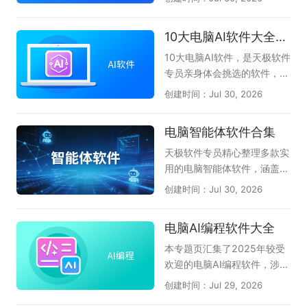
写、数据分析、PPT制作，还
是会议记录与代码编写，AI办
10大电脑AI软件大全-办公学习必备
公软件都能像得力助手一样，
帮你快速理清思路并输出高质
10大电脑AI软件，是天极软件
量成果。它们将复杂的操作简
专员亲身体会挑选的软件，无
化为几句对话指令，大幅降低
论是AI问答、AI创作、AI答
创建时间：Jul 30, 2026
了专业技能的门槛，使职场人
题、一键PPT生成、AI阅读总
和创作者能够把更多精力聚焦
结等都能很好的伴随左右，提
电脑智能体软件合集
在创意与决策上，真正实现事
升我们的办公效率和学习拓
半功倍的智慧办公。本专题为
展，不懂就问AI，真正体会到
天极软件专员精心整理多款实
大家整理了一批实用的电脑AI
了AI与人协同的魅力。本专题
用的电脑智能体软件，涵盖Q
办公软件，如文档处理的WP
共收集了DClaw、TRAE Wor
Claw、AiPy爱派、WorkBud
创建时间：Jul 30, 2026
S AI、智能对话的豆包AI助
k、豆包、腾讯元宝、千问、
dy、MiniMax等主流AI智能
手、会议语音转文字的讯飞听
360AI办公、kimi等当下电脑
体工具，汇聚各类电脑端智能
电脑AI编程软件大全
见，以及扣子、博思AIPPT、
端较好用的AI软件，希望对大
体应用，助力办公、创作、高
360AI办公、Cherry Studio
家有帮助。如果您觉得好用的
效算力赋能电脑智能操作，一
本专题页汇集了2025年较受
等工具，帮助你找到适合自己
话，可以收藏本专题。如果在
站式了解热门电脑智能体工
欢迎的电脑AI编程软件，涉及
的智能办公搭档。
使用过程中有任何软件问题，
具。
CodeBuddy腾讯云代码助
创建时间：Jul 29, 2026
请联系软件客服反馈。（此专
手、Lingma IDE通义灵码、C