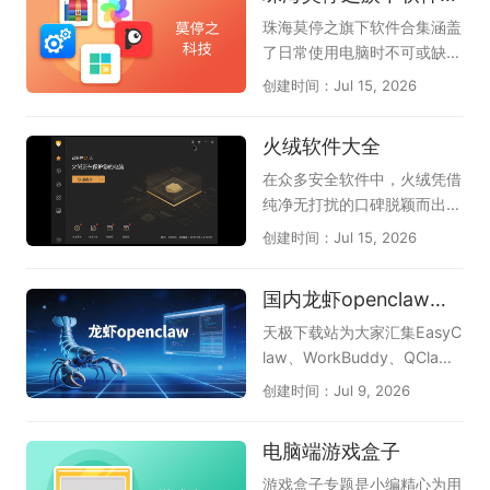
下载体验下，这是天极下载软
大大降低了新用户的学习门
上海五星体育和广东体育频道
珠海莫停之旗下软件合集涵盖
件专员精心为各位准备的，希
槛，也让老用户的重码体验更
获授电视转播权。我们不仅可
了日常使用电脑时不可或缺的
望您喜欢，他们是万兴脑图、
加顺畅。本专题为大家整理了
以观看实时进行的比赛，还可
几款高效工具，能一站式解决
创建时间：Jul 15, 2026
boardmix博思白板、Proces
几款口碑出色的电脑五笔输入
以回顾以往比赛中的精彩瞬
系统优化、文件管理与文档处
sOn、知犀思维导图、TreeMi
法，像兼容性强的搜狗五笔、
间，甚至可以了解未来几天的
理等常见需求。其中，Windo
火绒软件大全
nd树图。
清爽简洁的QQ五笔、大词库
赛程，让我们可以更好的观
ws优化大师帮助清理垃圾和
的万能五笔，以及微信输入
看、了解2026世界杯。
优化性能，让系统运行更流
在众多安全软件中，火绒凭借
法、百度五笔、极品五笔等实
畅；Win解压缩和Win看图王
纯净无打扰的口碑脱颖而出。
用选择，帮助你找到码字准确
让文件浏览和解压变得轻松便
这份火绒软件大全汇聚了火绒
创建时间：Jul 15, 2026
又顺手的那一款。
捷；PDF大师满足文档查看与
官方精心打造的几款实用工
格式转换的刚需；而驱动专家
具，帮助电脑保持安全与流
国内龙虾openclaw软件合集
和DLL系统修复工具则专门解
畅。《火绒安全软件》作为主
决硬件驱动与系统报错等棘手
力安全防护工具，以轻巧不卡
天极下载站为大家汇集EasyC
问题。这套工具合集以轻巧实
机、防御能力出色而备受好
law、WorkBuddy、QCla
用为特点，各组件紧密配合，
评，能有效拦截木马病毒和流
w、LobsterAI有道龙虾、36
创建时间：Jul 9, 2026
覆盖了从日常办公到系统维护
氓软件；《火绒应用商店》提
0安全龙虾、360龙虾卫士、
的多个场景。无需四处寻找零
供绿色纯净的软件下载服务，
OpenClaw本地部署助手等国
电脑端游戏盒子
散软件，莫停之这套合集就能
上架应用均经过严格检测，杜
内主流龙虾工具，为您提供全
帮助电脑保持稳定流畅的状
绝捆绑和恶意插件；《火绒强
面的OpenClaw软件选择参
游戏盒子专题是小编精心为用