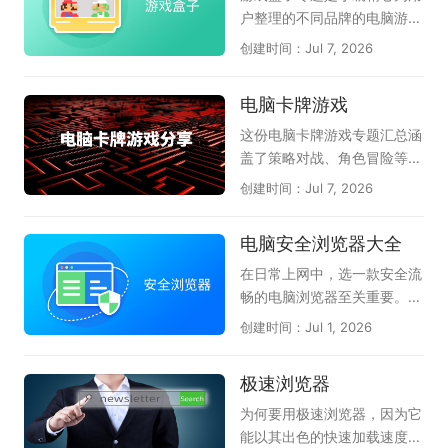
态，是非常值得常备的电脑工
力卸载》则专为清理顽固软件
考，助力高效AI办公自动化。
户整理的不同品牌的电脑游戏
具箱。
设计，能够深度扫描并彻底删
特别是腾讯和360都已上线龙
盒子软件，它们是51游戏盒
创建时间：Jul 7, 2026
除残留文件和注册表，释放磁
虾管家，为本地电脑运行龙虾
子、逗游游戏宝库、快玩、多
盘空间。这几款火绒软件各司
提供安全保障，感兴趣的小伙
玩lol盒子、WeGame、360
电脑卡牌游戏
其职，从安全守护到软件管
伴赶紧下载体验吧。
游戏盒子、多玩我的世界盒子
理，形成了一套完整的电脑维
等等；游戏盒子可以理解为游
这份电脑卡牌游戏专题汇总涵
护方案。火绒安全软件还具备
戏工具或游戏助手，它可以将
盖了策略对战、角色冒险等多
弹窗拦截、漏洞修复等实用功
好玩的小游戏、页游、网游汇
种玩法，天极软件专员为卡牌
创建时间：Jul 7, 2026
能，全方位守护电脑安全。如
聚到一起，不用下载就能玩；
游戏爱好者精选了多款好玩的
果你追求无广告、无打扰的清
也可以为玩家提供游戏加速、
电脑卡牌游戏。请欣赏：《炉
电脑安全浏览器大全
爽系统体验，这套火绒软件大
游戏资讯、游戏补丁、查游戏
石传说》作为经典之作，策略
全便是非常理想的选择，强烈
数据等服务；给玩家最畅快的
深度强、竞技体系成熟；《月
在日常上网中，选一款安全流
推荐安装使用。
体验。在这里的游戏盒子软件
圆之夜》以Roguelike卡牌玩
畅的电脑浏览器至关重要。天
应有尽有，都能满足各位的需
法构建独特剧情冒险体验；
极这份合集整理了多款热门的
创建时间：Jul 1, 2026
求；感兴趣的朋友不要犹豫
《三国杀OL桌面版》将经典
电脑安全浏览器，帮你获得更
了，快来下载体验一下吧！
身份推理玩法搬上电脑大屏；
好的防护体验。360安全浏览
极速浏览器
《漫威终极逆转》还原漫威英
器拥有恶意网址拦截和安全沙
雄角色，玩法新颖节奏明快；
箱技术，能有效保护上网安
为何要用极速浏览器，因为它
《英雄杀(新)》融合历史人
全；搜狗浏览器以网页加速和
能以其出色的快速加载速度和