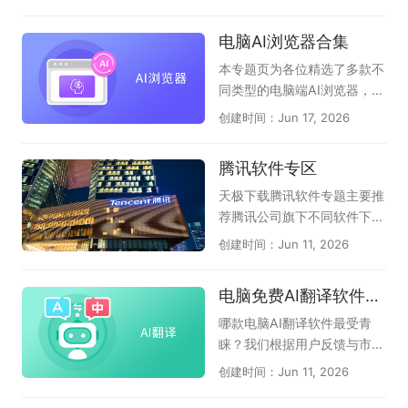
模拟器运行，满足你练歌、录
设计的效率，还确保了细节的
主研制内核技术。渲染引擎
歌、分享作品等不同需求，宅
精确与质量的卓越。它突破了
(内核)却是一款浏览器的灵
电脑AI浏览器合集
家也能尽情欢唱。
传统手工绘图的束缚，为用户
魂，目前一众国产浏览器均有
提供了一个无限广阔的创作天
自己的特点，也符合国人的使
本专题页为各位精选了多款不
地，是技术赋予人类的一份珍
用习惯。在这里，天极下载国
同类型的电脑端AI浏览器，它
贵礼物。CAD软件的使用已经
产浏览器大全专题推荐一系列
们分为：第1种：在原生浏览
创建时间：Jun 17, 2026
广泛应用于建筑、机械、电子
国产浏览器下载服务，其中收
器上内置强大的AI助手，能帮
和航天等行业，其应用范围非
录了AI桌面浏览器，夸克浏览
您自动总结网页、翻译；能图
腾讯软件专区
常广泛。对于从事设计工作的
器，豆包，360安全浏览器，
片识别、智能问答、创作等
人而言，熟练使用CAD软件至
2345加速浏览器等，总有一
（如QQ浏览器、猎豹浏览
天极下载腾讯软件专题主要推
关重要，可以提高工作效率，
款适合你！
器、联想浏览器）；第2种：
荐腾讯公司旗下不同软件下载
提高工作质量。以下是小编精
以AI驱动的浏览器，直接告诉
需求，大家可以根据自己需要
创建时间：Jun 11, 2026
选出的电脑专业CAD软件大
用户，我就是AI浏览器，支持
下载，它们是腾讯QQ、微
全，支持完美查看AutoCA
精准提炼页面摘要、智能问
信、企业微信、腾讯电脑管
电脑免费AI翻译软件盘点
D、BIM模型、天正建筑等各
答；辅助视频、音频、网页、
家、腾讯视频、腾讯会议、Q
版本二维和三维CAD图纸，希
文档阅读；和第1种区别差不
Q音乐、腾讯文档、QQ游戏
哪款电脑AI翻译软件最受青
望对各位有帮助！
多，只是重点突出了AI功能；
大厅、QQ浏览器、QQ输入
睐？我们根据用户反馈与市场
（如：AI桌面浏览器、360AI
法、FoxMail等多款软件，只
热度，整理了本年度备受关注
创建时间：Jun 11, 2026
浏览器、小白AI浏览器）；第
要你有需求，在这里都能找
的电脑免费AI翻译软件。汇集
3种：它是全能AI桌面助手，
到；腾讯软件涉及各行各业，
了众多主流与新兴的可靠工