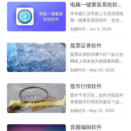
电脑一键重装系统软件汇总
使用AI功能的时候，还支持输
有娱乐、有视频、有音乐、有
具，为您呈现当前电脑端AI翻
入网址访问页面，称的上隐形
办公、有管家、有浏览器等品
译领域的权威选择指南，助您
本专题汇总市面上主流优质电
AI浏览器（如豆包、夸克、纳
类，应有尽有，可以满足不同
一目了然做出决策。本专题页
脑一键重装系统软件，包含云
米AI）；AI浏览器时代已来！
用户的下载和体验，感兴趣的
面全面收录了电脑端高效专业
净装机大师、小白一键重装系
创建时间：Jun 5, 2026
我们为您搜罗了多款最新、最
朋友千万不要错过，尽快下载
的AI翻译软件：包括老牌百度
统、系统之家装机大师、魔法
具革命性的免费AI原生浏览
体验一下吧！
AI翻译、网易有道AI翻译；还
猪系统重装大师、360系统重
股票证券软件
器。这些专为电脑端设计的浏
有值得信赖的新型AI翻译助
装大师、小鱼一键重装系统工
览器将AI深度融入每个操作，
手，它们是豆包、夸克、文小
具等多款实用工具，软件纯净
股票证券软件哪个好？如今在
能理解您的指令并自主完成任
言、腾讯元宝，内部都自带了
度高、适配性强，支持全自动
网络上很多地方都能看到股票
务，彻底改变您的上网方式。
AI翻译功能，无论您是办公、
智能装机、驱动适配、系统还
证券的话题，的确近几年股市
创建时间：May 20, 2026
如果你还没有使用，赶快在此
学习还是阅读外文文献，这里
原等功能，适配家用、办公各
行情非常特殊，随着疫情形势
下载使用吧。
都能帮助您快速找到心仪的AI
类电脑使用场景，为广大用户
和国际局势的发展，股票证券
股市行情软件
翻译软件，提升效率。
甄选靠谱的电脑重装系统工
的形势也在不断波动，随时掌
具。
握当前动向就非常重要了，但
股市千变万化，如何才能及时
对于种类繁多的股票证券软件
掌握股市行情笑到最后？这时
该如何选择呢？天极下载股票
候你需要一款非常好用的股票
创建时间：May 20, 2026
证券软件专题为大家推荐免费
软件，才能够及时准确观测出
好用的股票证券投资软件，提
股票的行情变化，天极下载股
音频编辑软件
供股票证券软件下载大全、股
市行情软件专题提供的股市行