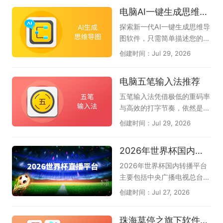
题会定期推荐好的AI软件，只
omate AI IDE文心快码、Tra
电脑AI一键生成思维导图软件大全
推荐10款。）
e、豆包AI编程、夸克AI编
程、Cursor、CodeGeeX插
探索新一代AI一键生成思维导
件等AI编程工具下载推荐。无
图软件，只需简单描述您的核
论您是初学者还是专业开发
心主题，AI便能即刻为您构建
创建时间：Jul 29, 2026
者，都可以尝试使用，提升你
逻辑严谨、层次分明的思维导
的工作效率，解决你的编程问
图，助您轻松应对会议纪要、
电脑五笔输入法推荐
题。
读书笔记、创意策划、项目规
划还是知识整理，即可智能生
五笔输入法凭借极低的重码率
成结构清晰的思维导图，帮您
与高效的打字节奏，依然是许
自动化梳理思路，大幅节省时
多文字工作者和专业人士的首
创建时间：Jul 29, 2026
间，让创意和逻辑完美结合。
选。它的核心优势在于见字拆
AI可一键生成思维导图和流程
码，能让你在不依赖拼音联想
2026年世界杯国内转播平台
图等多种图形，如甘特图、鱼
的情况下精准输出，减少选字
骨图、组织架构图、时间轴
打断思路的烦恼，尤其适合长
2026年世界杯国内转播平台
等，还可智能分析文档、图
篇写作和需要盲打的办公场
主要包括中央广播电视总台
片、网页、音频，生成脑图大
景。如今主流的电脑五笔输入
（央视）、中国移动咪咕以及
创建时间：Jul 27, 2026
纲，支持风格自动美化，让你
法在保留传统优势的同时，还
小红书。其中央视拥有总版权
轻松绘图。若想实现AI思维导
加入了智能造词、云词库同
（央视频、央视体育），咪咕
珠海莫停之旗下软件合集
图，提升工作和学习效率，请
步、五笔拼音混输等新功能，
和小红书获授新媒体转播权，