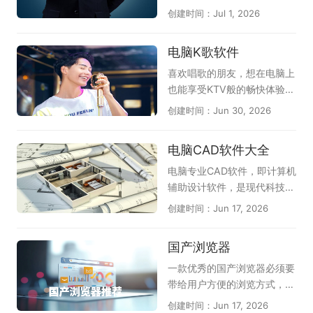
物，对战充满乐趣。此外还收
多重防护见长，双核引擎兼容
稳定性而闻名，为用户提供了
创建时间：Jul 1, 2026
录了《夜幕之下》《卡厄思梦
性强；QQ浏览器整合腾讯安
极致的上网体验。不论是浏览
境》等优质作品，无论偏好硬
全云库，实时识别欺诈网站；
网页还是观看视频，极速浏览
电脑K歌软件
核竞技还是轻松冒险，都能在
谷歌Chrome凭借沙盒隔离与
器都能以出色的性能，帮助用
这份推荐清单中找到心仪之
快速更新机制，提供稳定可靠
户更加便捷地完成各种互联网
喜欢唱歌的朋友，想在电脑上
选。（手游电脑版可结合模拟
的上网环境；Microsoft Edg
操作。通常地，极速浏览器具
也能享受KTV般的畅快体验，
器上手）
e的SmartScreen筛选器可防
备智能广告屏蔽功能，能够有
不妨试试这几款实用的电脑K
创建时间：Jun 30, 2026
范网络钓鱼。此外还有火狐、
效地过滤掉网页中繁琐的广告
歌软件。《全民K歌》是目前
2345加速浏览器等实用选
内容，为用户提供清爽的上网
人气较高的选择，曲库丰富、
电脑CAD软件大全
择。无论偏好国产还是国际品
环境；当然，在功能上，极速
伴奏质量好，支持录音修音和
牌，都能从中找到适合自己的
浏览器现在也支持用户自定义
社交互动；《i歌霸》界面简
电脑专业CAD软件，即计算机
安全浏览器。
插件，从而让浏览器用着更加
洁，点歌操作方便，家庭娱乐
辅助设计软件，是现代科技与
顺手。除此之外，极速浏览器
很合适；《Kanto Player》作
艺术结合的结晶。在建筑、工
创建时间：Jun 17, 2026
在安全性方面也是很不错的，
为专业的卡拉OK播放器，支
程、制造等领域，它如同一位
多重手段加密，避免上网信息
持多种音视频格式，播放流
得力的助手，为设计师们插上
国产浏览器
被泄露。所以，有需求的朋
畅，配合动态歌词显示，带来
了创意的翅膀。在这虚拟的画
友，快来天极下载极速浏览器
沉浸式K歌感受。此外，像
布上，设计师们可以自由地勾
一款优秀的国产浏览器必须要
专题下载吧！
《唱吧》《酷狗唱唱》《回
勒出宏伟的蓝图，探索无尽的
带给用户方便的浏览方式，舒
森》等应用也能通过电脑版或
可能性。CAD软件不仅提高了
适的上网体验以及其强大的自
创建时间：Jun 17, 2026