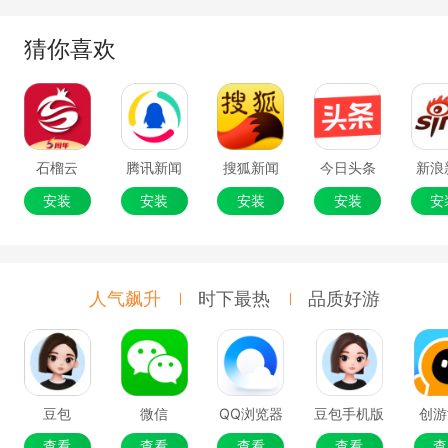
猜你喜欢
石榴云
腾讯新闻
搜狐新闻
今日头条
新浪
安装
安装
安装
安装
安
人气飙升
时下最热
品质好游
豆包
微信
QQ浏览器
豆包手机版
创游
查看
查看
查看
查看
查