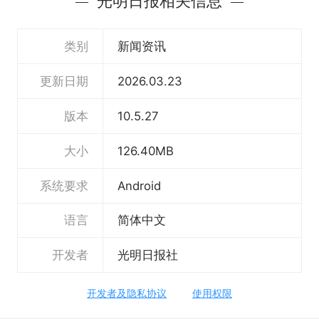
光明日报相关信息
电子报高清画质，让您轻松享受阅读的乐趣。
-知识界
类别
新闻资讯
展示名家风采，聆听名家之声，洞见思想之光。
更新日期
2026.03.23
-光明号
版本
10.5.27
多元思想，打造思想交流的广阔舞台。
大小
126.40MB
-仿真数字人播报
系统要求
Android
赋予阅读新的生命，让每一则报道都充满活力与
温度。
语言
简体中文
开发者
光明日报社
开发者及隐私协议
使用权限