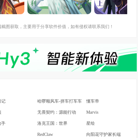
户端截图获取，主要用于分享软件价值，如有侵权请联系我们！
日记
哈啰顺风车-拼车打车车主通勤
懂车帝
频
无畏契约：源能行动
Marvis
助手
洛克王国：世界
星绘
RedClaw
向阳花守护家长端