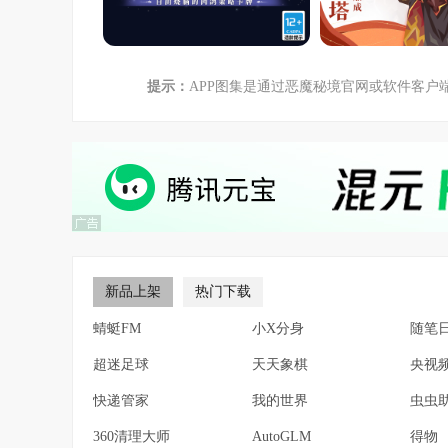
提示：
APP图集是通过恶魔秘境官网或软件客
新品上架
热门下载
蜻蜓FM
小X分身
随笔
超迷足球
天天象棋
央视
快递管家
我的世界
虫虫
360清理大师
AutoGLM
得物