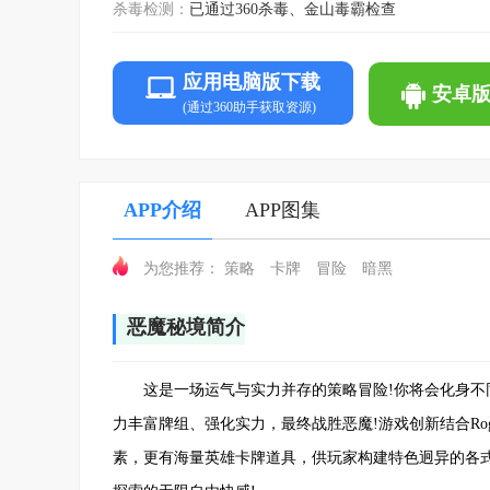
杀毒检测：
已通过360杀毒、金山毒霸检查
应用电脑版下载
安卓
(通过360助手获取资源)
APP介绍
APP图集
策略
卡牌
冒险
暗黑
为您推荐：
恶魔秘境简介
这是一场运气与实力并存的策略冒险!你将会化身不同
力丰富牌组、强化实力，最终战胜恶魔!游戏创新结合Rog
素，更有海量英雄卡牌道具，供玩家构建特色迥异的各