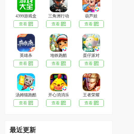
4399游戏盒
三角洲行动
葫芦娃
查看
查看
查看
英雄杀
地铁跑酷
蛋仔派对
蛋仔派对
下载
查看
查看
查看
1.99GB
|
2026-06-30
葫芦娃
下载
1.50GB
|
2026-07-14
汤姆猫跑酷
开心消消乐
王者荣耀
率土之滨
下载
1.8GB
|
2026-07-14
查看
查看
查看
奥奇传说
下载
783.5MB
|
2026-07-13
最近更新